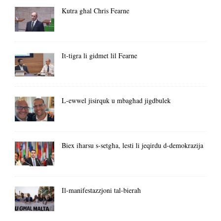
Kutra għal Chris Fearne
It-tigra li gidmet lil Fearne
L-ewwel jisirquk u mbagħad jigdbulek
Biex iħarsu s-setgħa, lesti li jeqirdu d-demokrazija
Il-manifestazzjoni tal-bieraħ