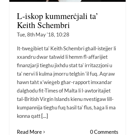
L-iskop kummerċjali ta’
Keith Schembri
Tue, 8th May '18, 10:28
It-tweġibiet ta' Keith Schembri għall-istejjer li
xxandru dwar taħwid li hemm fl-affarijiet
finanzjarji tiegħu jixhdu stat ta' irritazzjoni u
ta' nervi li kulma jmorru telgħin 'il fuq. Aqraw
hawn taħt x'wieġeb għar-rapport imxandar
dalgħodu fit-Times of Malta li l-awtoritajiet
tal-British Virgin Islands kienu nvestigaw lill-
kumpannija tiegħu fuq ħasil ta' flus, ħaġa li ma
konna qatt
[...]
Read More
0 Comments