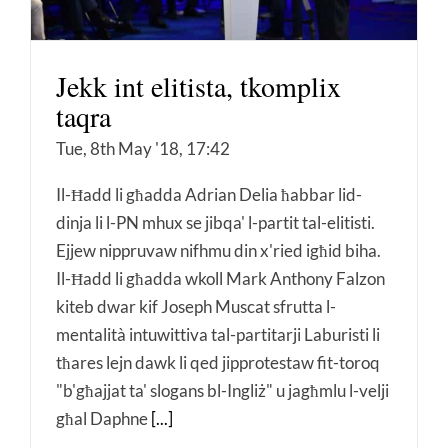
Jekk int elitista, tkomplix
taqra
Tue, 8th May '18, 17:42
Il-Ħadd li għadda Adrian Delia ħabbar lid-
dinja li l-PN mhux se jibqa' l-partit tal-elitisti.
Ejjew nippruvaw nifhmu din x'ried igħid biha.
Il-Ħadd li għadda wkoll Mark Anthony Falzon
kiteb dwar kif Joseph Muscat sfrutta l-
mentalità intuwittiva tal-partitarji Laburisti li
tħares lejn dawk li qed jipprotestaw fit-toroq
"b'għajjat ta' slogans bl-Ingliż" u jagħmlu l-velji
għal Daphne
[...]