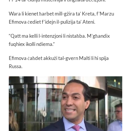
Wara li kienet ħarbet mill-gżira ta’ Kreta, f’Marzu
Efimova ċediet f’idejn il-pulizija ta’ Ateni.
“Qatt ma kelli l-intenzjoni li nistaħba. M’għandix
fuqhiex ikolli ndiema.”
Efimova ċaħdet akkużi tal-gvern Malti li hi spija
Russa.