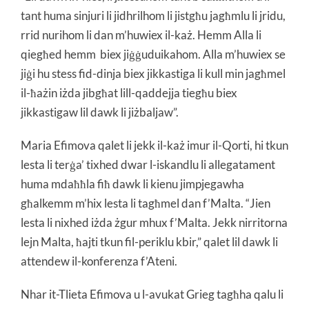
tant huma sinjuri li jidhrilhom li jistgħu jagħmlu li jridu,
rrid nurihom li dan m’huwiex il-każ. Hemm Alla li
qiegħed hemm biex jiġġuduikahom. Alla m’huwiex se
jiġi hu stess fid-dinja biex jikkastiga li kull min jagħmel
il-ħażin iżda jibgħat lill-qaddejja tiegħu biex
jikkastigaw lil dawk li jiżbaljaw”.
Maria Efimova qalet li jekk il-każ imur il-Qorti, hi tkun
lesta li terġa’ tixhed dwar l-iskandlu li allegatament
huma mdaħħla fiħ dawk li kienu jimpjegawha
għalkemm m’hix lesta li tagħmel dan f’Malta. “Jien
lesta li nixhed iżda żgur mhux f’Malta. Jekk nirritorna
lejn Malta, ħajti tkun fil-periklu kbir,” qalet lil dawk li
attendew il-konferenza f’Ateni.
Nhar it-Tlieta Efimova u l-avukat Grieg tagħha qalu li