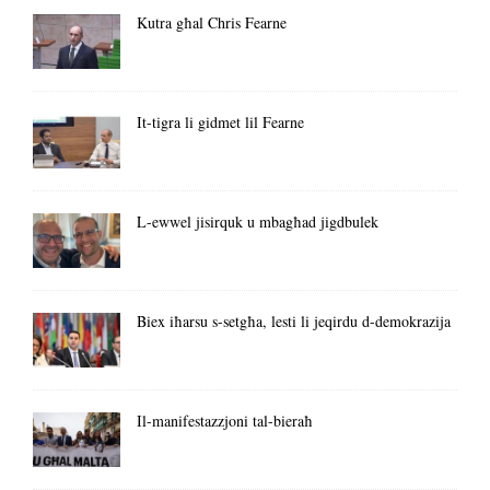
Kutra għal Chris Fearne
It-tigra li gidmet lil Fearne
L-ewwel jisirquk u mbagħad jigdbulek
Biex iħarsu s-setgħa, lesti li jeqirdu d-demokrazija
Il-manifestazzjoni tal-bieraħ