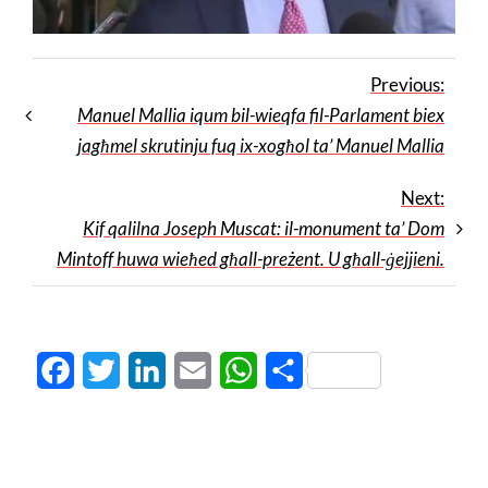
Previous:
Manuel Mallia iqum bil-wieqfa fil-Parlament biex
jagħmel skrutinju fuq ix-xogħol ta’ Manuel Mallia
Next:
Kif qalilna Joseph Muscat: il-monument ta’ Dom
Mintoff huwa wieħed għall-preżent. U għall-ġejjieni.
Facebook
Twitter
LinkedIn
Email
WhatsApp
Share