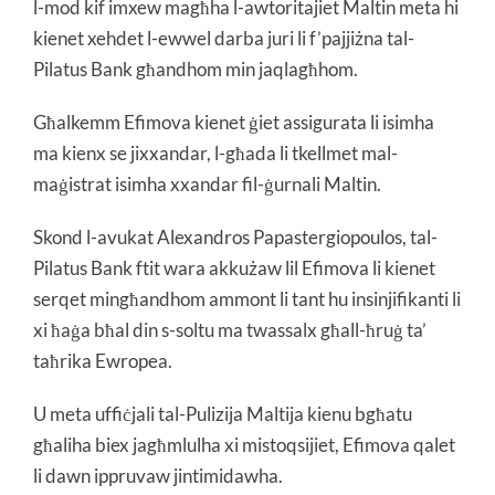
l-mod kif imxew magħha l-awtoritajiet Maltin meta hi
kienet xehdet l-ewwel darba juri li f’pajjiżna tal-
Pilatus Bank għandhom min jaqlagħhom.
Għalkemm Efimova kienet ġiet assigurata li isimha
ma kienx se jixxandar, l-għada li tkellmet mal-
maġistrat isimha xxandar fil-ġurnali Maltin.
Skond l-avukat Alexandros Papastergiopoulos, tal-
Pilatus Bank ftit wara akkużaw lil Efimova li kienet
serqet mingħandhom ammont li tant hu insinjifikanti li
xi ħaġa bħal din s-soltu ma twassalx għall-ħruġ ta’
taħrika Ewropea.
U meta uffiċjali tal-Pulizija Maltija kienu bgħatu
għaliha biex jagħmlulha xi mistoqsijiet, Efimova qalet
li dawn ippruvaw jintimidawha.