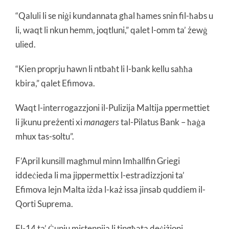
“Qaluli li se niġi kundannata għal ħames snin fil-ħabs u
li, waqt li nkun hemm, joqtluni,” qalet l-omm ta’ żewġ
ulied.
“Kien proprju hawn li ntbaħt li l-bank kellu saħħa
kbira,” qalet Efimova.
Waqt l-interrogazzjoni il-Pulizija Maltija ppermettiet
li jkunu preżenti xi
managers
tal-Pilatus Bank – ħaġa
mhux tas-soltu”.
F’April kunsill magħmul minn Imħallfin Griegi
iddeċieda li ma jippermettix l-estradizzjoni ta’
Efimova lejn Malta iżda l-każ issa jinsab quddiem il-
Qorti Suprema.
Fl-14 ta’ Ġunju mistennija li tingħata deċiżjoni.