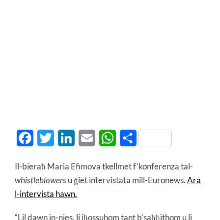
Facebook
Twitter
LinkedIn
Email
WhatsApp
Share
Il-bieraħ Maria Efimova tkellmet f’konferenza tal-
whistleblowers
u ġiet intervistata mill-Euronews.
Ara
l-intervista hawn.
“Lil dawn in-nies, li jħossuhom tant b’saħħithom u li