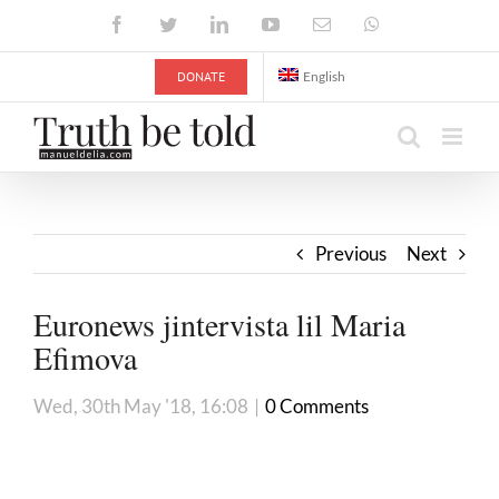
Skip
Facebook
Twitter
LinkedIn
YouTube
Email
WhatsApp
to
content
DONATE
English
Previous
Next
Euronews jintervista lil Maria
Efimova
Wed, 30th May '18, 16:08
|
0 Comments