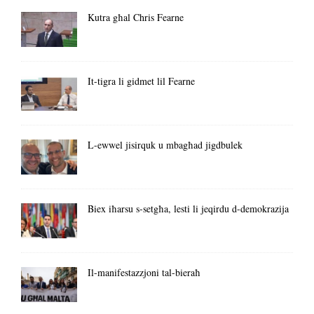
Kutra għal Chris Fearne
It-tigra li gidmet lil Fearne
L-ewwel jisirquk u mbagħad jigdbulek
Biex iħarsu s-setgħa, lesti li jeqirdu d-demokrazija
Il-manifestazzjoni tal-bieraħ