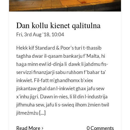
Dan kollu kienet qalitulna
Fri, 3rd Aug '18, 10:04
Hekk kif Standard & Poor's turi t-tħassib
tagħha dwar il-qasam bankarju f'Malta, hi
ħaġa minn ewl id-dinja li dawk li jaħdmu fis-
servizzi finanzjarji sabu ruħħom f'baħar ta'
inkwiet. Fil-fatt m'għandhomx b'xiex
jiskantaw għal dan l-inkwiet għax jafu sew
x'inhu jiġri. Dawn in-nies, li lil din l-industrija
jifhmuha sew, jafu li s-swieq ilhom żmien twil
jitmeżmżu
[...]
Read More
0 Comments