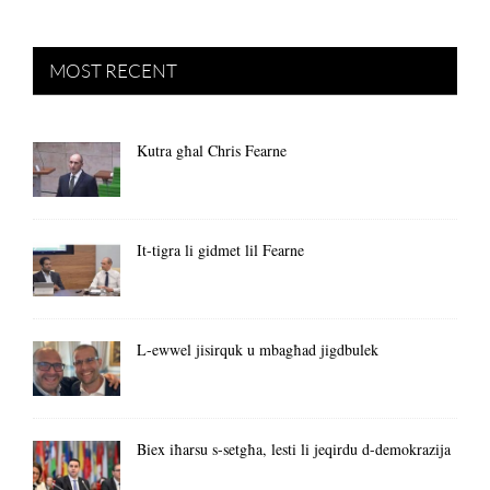
MOST RECENT
Kutra għal Chris Fearne
It-tigra li gidmet lil Fearne
L-ewwel jisirquk u mbagħad jigdbulek
Biex iħarsu s-setgħa, lesti li jeqirdu d-demokrazija