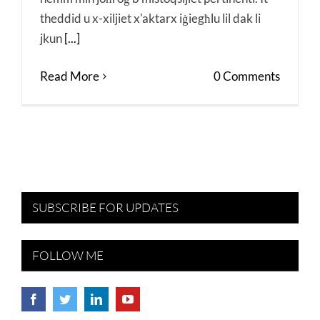
theddid u x-xiljiet x'aktarx iġiegħlu lil dak li
jkun
[...]
Read More
0 Comments
SUBSCRIBE FOR UPDATES
FOLLOW ME