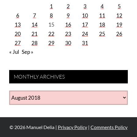
1
2
3
4
5
6
7
8
9
10
11
12
13
14
15
16
17
18
19
20
21
22
23
24
25
26
27
28
29
30
31
« Jul
Sep »
MONTHLY ARCHIVES
MONTHLY
ARCHIVES
©
2026
Manuel Delia |
Privacy Policy
|
Comments Policy