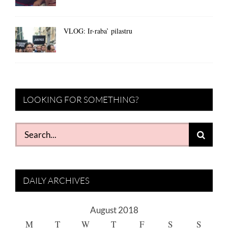
VLOG: Ir-raba’ pilastru
LOOKING FOR SOMETHING?
Search
for:
DAILY ARCHIVES
August 2018
M
T
W
T
F
S
S