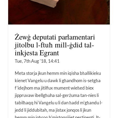
Żewġ deputati parlamentari
jitolbu l-ftuħ mill-ġdid tal-
inkjesta Egrant
Tue, 7th Aug '18, 14:41
Meta storja jkun hemm min iqisha bħallikieku
kienet Vanġelu u dawk li għandhom is-setgħa
f'idejhom ma jitilfux mument wieħed biex
jippruvaw ibellgħuha sal-gerżuma tan-nies li
tabilħaqq hi Vanġelu u li dan ħadd m'għandu l-
jedd li jiddubitah, ma jistax jonqos li jkun
hemm min joħroġ b'mistoqsijiet pertinenti. It-