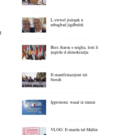
L-ewwel jisirquk u
mbagħad jigdbulek
t
Biex iħarsu s-setgħa, lesti li
jeqirdu d-demokrazija
Il-manifestazzjoni tal-
bieraħ
Ipprotesta: wasal iż-żmien
VLOG: Il-marda tal-Maltin