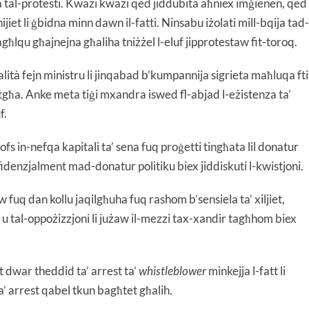
a tal-protesti. Kważi kważi qed jiddubita aħniex imġienen, qed
nijiet li ġbidna minn dawn il-fatti. Ninsabu iżolati mill-bqija tad-
nagħlqu għajnejna għaliha tniżżel l-eluf jipprotestaw fit-toroq.
tà fejn ministru li jinqabad b’kumpannija sigrieta maħluqa fti
setgħa. Anke meta tiġi mxandra iswed fl-abjad l-eżistenza ta’
f.
fs in-nefqa kapitali ta’ sena fuq proġetti tingħata lil donatur
nfidenzjalment mad-donatur politiku biex jiddiskuti l-kwistjoni.
fuq dan kollu jaqilgħuha fuq rashom b’sensiela ta’ xiljiet,
 u tal-oppożizzjoni li jużaw il-mezzi tax-xandir tagħhom biex
t dwar theddid ta’ arrest ta’
whistleblower
minkejja l-fatt li
a’ arrest qabel tkun bagħtet għalih.