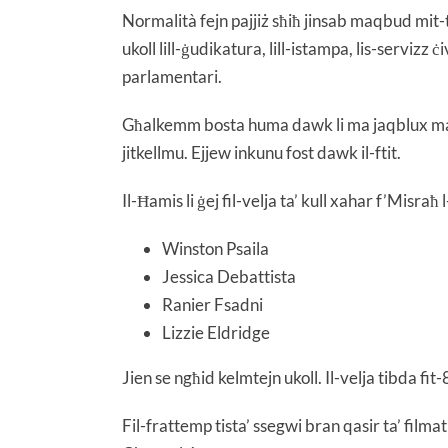
Normalità fejn pajjiż sħiħ jinsab maqbud mit-te
ukoll lill-ġudikatura, lill-istampa, lis-servizz ċiv
parlamentari.
Għalkemm bosta huma dawk li ma jaqblux ma da
jitkellmu. Ejjew inkunu fost dawk il-ftit.
Il-Ħamis li ġej fil-velja ta’ kull xahar f’Misraħ
Winston Psaila
Jessica Debattista
Ranier Fsadni
Lizzie Eldridge
Jien se ngħid kelmtejn ukoll. Il-velja tibda fi
Fil-frattemp tista’ ssegwi bran qasir ta’ filmat