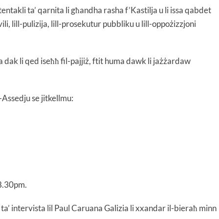
ntakli ta’ qarnita li għandha rasha f’Kastilja u li issa qabdet
ili, lill-pulizija, lill-prosekutur pubbliku u lill-oppożizzjoni
k li qed iseħħ fil-pajjiż, ftit huma dawk li jażżardaw
 l-Assedju se jitkellmu:
t-8.30pm.
 ta’ intervista lil Paul Caruana Galizia li xxandar il-bieraħ minn