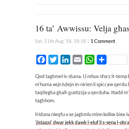
16 ta’ Awwissu: Velja għas
Sat, 11th Aug '18, 18:18
|
1 Comment
Facebook
Twitter
LinkedIn
Email
WhatsApp
Share
Qed tagħmel is-sħana. U mhux sforz it-temp bi
m’huma xejn ħdejn in-nirien li spiċċaw qerdu 
taqtiegħa għall-ġustizzja u qerduha. Ħadd m’g
tagħhom.
Iriduna nieqfu u se jagħmlu minn kollox biex 
‘jistaqsi’ dwar jekk dawk l-eluf li s-sena l-o