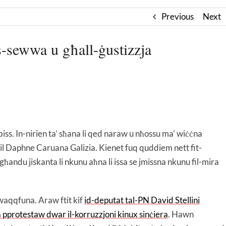
Previous
Next
-sewwa u għall-ġustizzja
ss. In-nirien ta’ sħana li qed naraw u nħossu ma’ wiċċna
lil Daphne Caruana Galizia. Kienet fuq quddiem nett fit-
ħandu jiskanta li nkunu aħna li issa se jmissna nkunu fil-mira
iwaqqfuna. Araw ftit kif
id-deputat tal-PN David Stellini
ħra pprotestaw dwar il-korruzzjoni kinux sinċiera
. Hawn