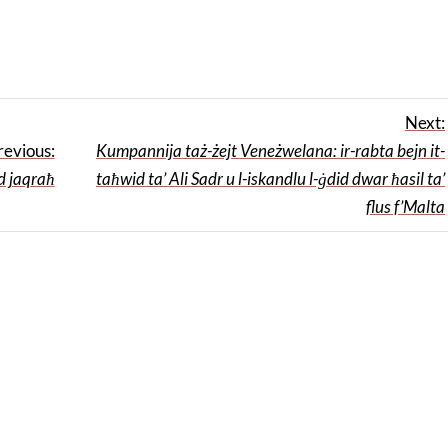
Next:
revious:
Kumpannija taż-żejt Veneżwelana: ir-rabta bejn it-
ed jaqraħ
taħwid ta’ Ali Sadr u l-iskandlu l-ġdid dwar ħasil ta’
flus f’Malta