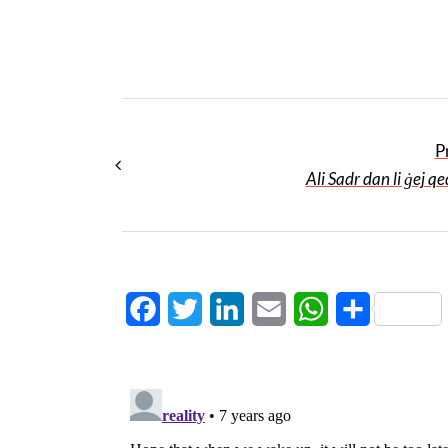
P
Ali Sadr dan li ġej q
Facebook
Twitter
LinkedIn
Email
WhatsApp
Share