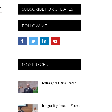
SUBSCRIBE FOR UPDATES
FOLLOW ME
MOST RECENT
Kutra għal Chris Fearne
It-tigra li gidmet lil Fearne