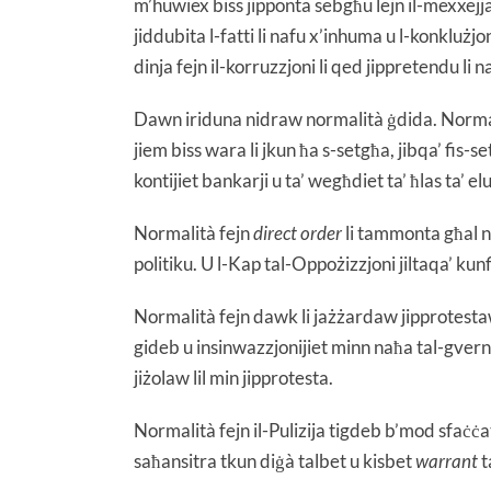
m’huwiex biss jipponta sebgħu lejn il-mexxejj
jiddubita l-fatti li nafu x’inhuma u l-konklużjo
dinja fejn il-korruzzjoni li qed jippretendu li 
Dawn iriduna nidraw normalità ġdida. Normali
jiem biss wara li jkun ħa s-setgħa, jibqa’ fis-
kontijiet bankarji u ta’ wegħdiet ta’ ħlas ta’ elu
Normalità fejn
direct order
li tammonta għal no
politiku. U l-Kap tal-Oppożizzjoni jiltaqa’ ku
Normalità fejn dawk li jażżardaw jipprotestaw 
gideb u insinwazzjonijiet minn naħa tal-gvern
jiżolaw lil min jipprotesta.
Normalità fejn il-Pulizija tigdeb b’mod sfaċċa
saħansitra tkun diġà talbet u kisbet
warrant
t