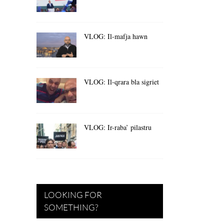
VLOG: Il-mafja hawn
VLOG: Il-qrara bla sigriet
VLOG: Ir-raba’ pilastru
LOOKING FOR
SOMETHING?