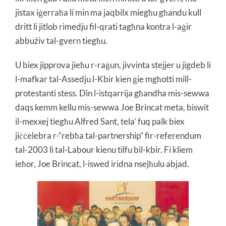
jistax iġerraħa li min ma jaqbilx miegħu għandu kull
dritt li jitlob rimedju fil-qrati tagħna kontra l-aġir
abbużiv tal-gvern tiegħu.
U biex jipprova jieħu r-raġun, jivvinta stejjer u jigdeb li
l-mafkar tal-Assedju l-Kbir kien ġie mgħotti mill-
protestanti stess. Din l-istqarrija għandha mis-sewwa
daqs kemm kellu mis-sewwa Joe Brincat meta, biswit
il-mexxej tiegħu Alfred Sant, tela’ fuq palk biex
jiċċelebra r-“rebħa tal-partnership” fir-referendum
tal-2003 li tal-Labour kienu tilfu bil-kbir. Fi kliem
ieħor, Joe Brincat, l-iswed iridna nsejħulu abjad.