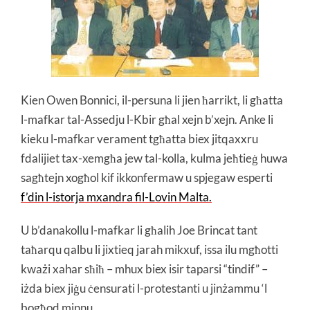
Kien
Owen Bonnici, il-persuna li jien ħarrikt, li għatta
l-mafkar tal-Assedju l-Kbir għal xejn b’xejn. Anke li
kieku l-mafkar verament tgħatta biex jitqaxxru
fdalijiet tax-xemgħa jew tal-kolla, kulma jeħtieġ huwa
sagħtejn xogħol kif ikkonfermaw u spjegaw esperti
f’din l-istorja mxandra fil-Lovin Malta.
U b’danakollu l-mafkar li għalih Joe Brincat tant
taħarqu qalbu li jixtieq jarah mikxuf, issa ilu mgħotti
kważi xahar sħiħ
– mhux biex isir taparsi “tindif” –
iżda biex jiġu ċensurati l-protestanti u jinżammu ‘l
bogħod minnu.