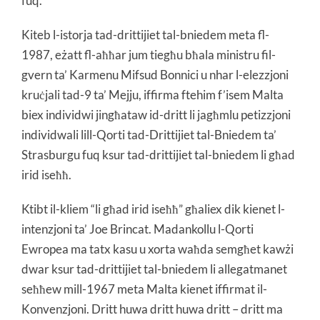
fuq.
Kiteb l-istorja tad-drittijiet tal-bniedem meta fl-
1987, eżatt fl-aħħar jum tiegħu bħala ministru fil-
gvern ta’ Karmenu Mifsud Bonnici u nhar l-elezzjoni
kruċjali tad-9 ta’ Mejju, iffirma ftehim f’isem Malta
biex individwi jingħataw id-dritt li jagħmlu petizzjoni
individwali lill-Qorti tad-Drittijiet tal-Bniedem ta’
Strasburgu fuq ksur tad-drittijiet tal-bniedem li għad
irid iseħħ.
Ktibt il-kliem “li għad irid iseħħ” għaliex dik kienet l-
intenzjoni ta’ Joe Brincat. Madankollu l-Qorti
Ewropea ma tatx kasu u xorta waħda semgħet kawżi
dwar ksur tad-drittijiet tal-bniedem li allegatmanet
seħħew mill-1967 meta Malta kienet iffirmat il-
Konvenzjoni. Dritt huwa dritt huwa dritt – dritt ma