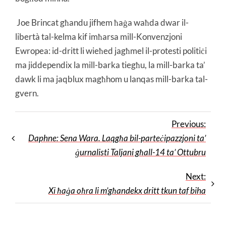
Joe Brincat għandu jifhem ħaġa waħda dwar il-
libertà tal-kelma kif imħarsa mill-Konvenzjoni
Ewropea: id-dritt li wieħed jagħmel il-protesti politiċi
ma jiddependix la mill-barka tiegħu, la mill-barka ta’
dawk li ma jaqblux magħhom u lanqas mill-barka tal-
gvern.
Previous:
Daphne: Sena Wara. Laqgħa bil-parteċipazzjoni ta’
ġurnalisti Taljani għall-14 ta’ Ottubru
Next:
Xi ħaġa oħra li m’għandekx dritt tkun taf biha