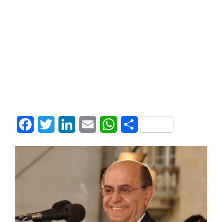
Facebook
Twitter
LinkedIn
Email
WhatsApp
Share