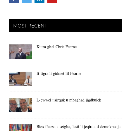
MOST RECENT
Kutra għal Chris Fearne
It-tigra li gidmet lil Fearne
L-ewwel jisirquk u mbagħad jigdbulek
Biex iħarsu s-setgħa, lesti li jeqirdu d-demokrazija