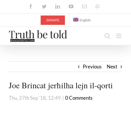
Skip
Facebook
Twitter
LinkedIn
YouTube
Email
WhatsApp
to
content
DONATE
English
Previous
Next
Joe Brincat jerħilha lejn il-qorti
Thu, 27th Sep '18, 12:49
|
0 Comments