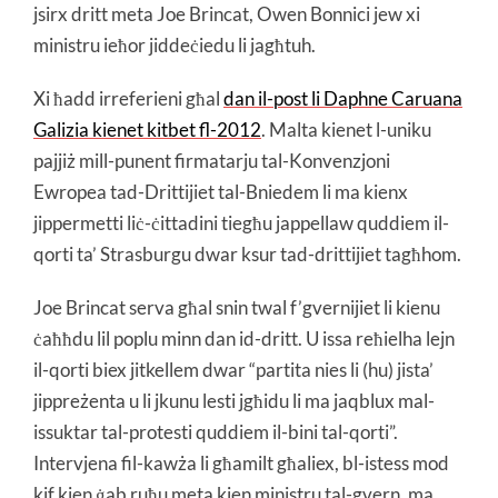
jsirx dritt meta Joe Brincat, Owen Bonnici jew xi
ministru ieħor jiddeċiedu li jagħtuh.
Xi ħadd irreferieni għal
dan il-post li Daphne Caruana
Galizia kienet kitbet fl-2012
. Malta kienet l-uniku
pajjiż mill-punent firmatarju tal-Konvenzjoni
Ewropea tad-Drittijiet tal-Bniedem li ma kienx
jippermetti liċ-ċittadini tiegħu jappellaw quddiem il-
qorti ta’ Strasburgu dwar ksur tad-drittijiet tagħhom.
Joe Brincat serva għal snin twal f’gvernijiet li kienu
ċaħħdu lil poplu minn dan id-dritt. U issa reħielha lejn
il-qorti biex jitkellem dwar “partita nies li (hu) jista’
jippreżenta u li jkunu lesti jgħidu li ma jaqblux mal-
issuktar tal-protesti quddiem il-bini tal-qorti”.
Intervjena fil-kawża li għamilt għaliex, bl-istess mod
kif kien ġab ruħu meta kien ministru tal-gvern, ma