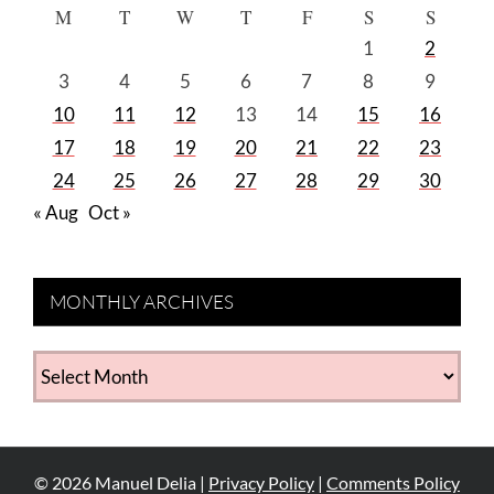
M
T
W
T
F
S
S
1
2
3
4
5
6
7
8
9
10
11
12
13
14
15
16
17
18
19
20
21
22
23
24
25
26
27
28
29
30
« Aug
Oct »
MONTHLY ARCHIVES
MONTHLY
ARCHIVES
©
2026
Manuel Delia |
Privacy Policy
|
Comments Policy