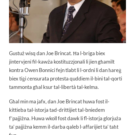
Gustuż wisq dan Joe Brincat. Ħa l-briga biex
jintervjeni fil-kawża kostituzzjonali li jien għamilt
kontra Owen Bonnici fejn tlabt li l-ordni li dan ħareġ
biex tiġi ċensurata protesta quddiem il-bini tal-qorti
tammonta għal ksur tal-libertà tal-kelma.
Għal min ma jafx, dan
Joe Brincat huwa fost il-
kittieba tal-istorja tad-drittijiet tal-bniedem
f’pajjiżna. Huwa wkoll fost dawk li fl-istorja glorjuża
ta’ pajjiżna kemm il-darba qaleb l-affarijiet ta’ taħt