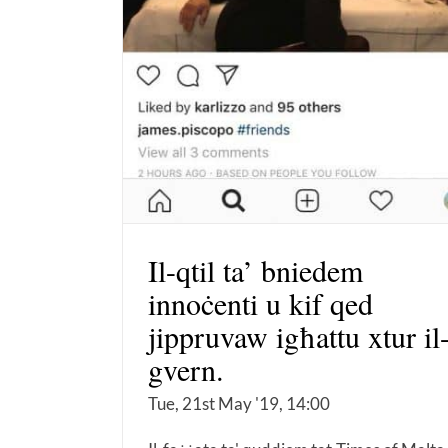
Il-qtil ta’ bniedem
innoċenti u kif qed
jippruvaw igħattu xtur il
gvern.
Tue, 21st May '19, 14:00