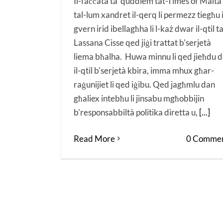
Il-faċċata ta' quddiem tat-Times of Malta
tal-lum xandret il-qerq li permezz tiegħu i
gvern irid ibellagħha li l-każ dwar il-qtil ta
Lassana Cisse qed jiġi trattat b'serjetà
liema bħalha. Huwa minnu li qed jieħdu 
il-qtil b'serjetà kbira, imma mhux għar-
raġunijiet li qed iġibu. Qed jagħmlu dan
għaliex intebħu li jinsabu mgħobbijin
b'responsabbiltà politika diretta u,
[...]
Read More
0 Commen