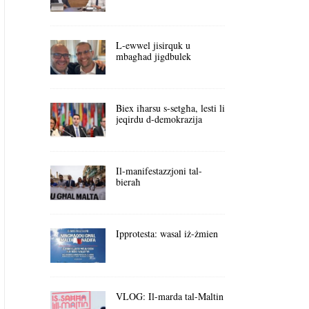
L-ewwel jisirquk u
mbagħad jigdbulek
Biex iħarsu s-setgħa, lesti li
jeqirdu d-demokrazija
Il-manifestazzjoni tal-
bieraħ
Ipprotesta: wasal iż-żmien
VLOG: Il-marda tal-Maltin