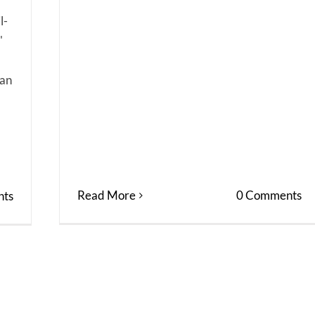
l-
'
dan
Read More
0 Comments
ts