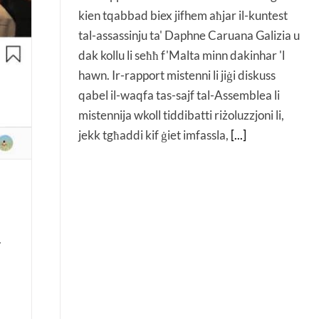
kien tqabbad biex jifhem aħjar il-kuntest
tal-assassinju ta' Daphne Caruana Galizia u
dak kollu li seħħ f'Malta minn dakinhar 'l
hawn. Ir-rapport mistenni li jiġi diskuss
qabel il-waqfa tas-sajf tal-Assemblea li
mistennija wkoll tiddibatti riżoluzzjoni li,
jekk tgħaddi kif ġiet imfassla,
[...]
-