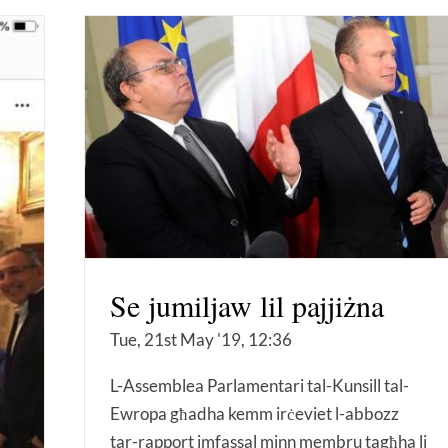
Se jumiljaw lil pajjiżna
Tue, 21st May '19, 12:36
L-Assemblea Parlamentari tal-Kunsill tal-
Ewropa għadha kemm irċeviet l-abbozz
tar-rapport imfassal minn membru tagħha li