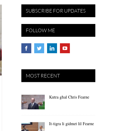
SUBSCRIBE FOR UPDATES
FOLLOW ME
MOST RECENT
Kutra għal Chris Fearne
It-tigra li gidmet lil Fearne