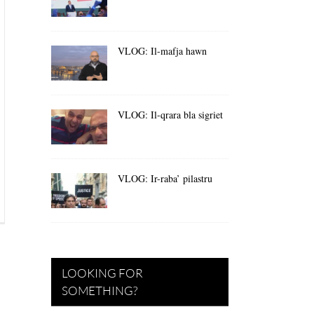
VLOG: Il-mafja hawn
VLOG: Il-qrara bla sigriet
VLOG: Ir-raba’ pilastru
LOOKING FOR
SOMETHING?