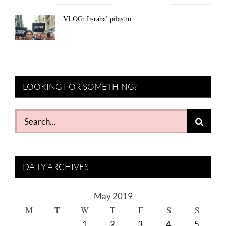
VLOG: Ir-raba’ pilastru
LOOKING FOR SOMETHING?
Search
for:
DAILY ARCHIVES
May 2019
M
T
W
T
F
S
S
1
2
3
4
5