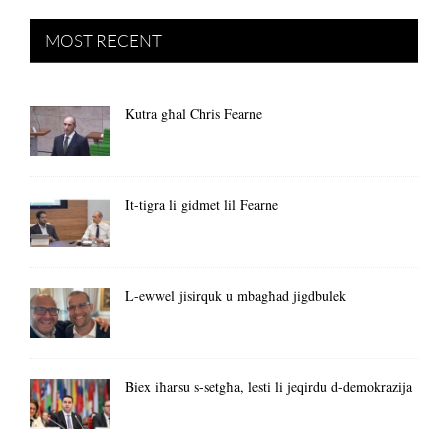
MOST RECENT
Kutra għal Chris Fearne
It-tigra li gidmet lil Fearne
L-ewwel jisirquk u mbagħad jigdbulek
Biex iħarsu s-setgħa, lesti li jeqirdu d-demokrazija