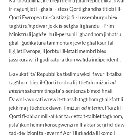
Karol Aquilina, li t-tnejn dehru għal Repubblika, dwar
ir-raġunijiet il-għala l-istess Qorti għandha titlob lill-
Qorti Ewropea tal-Ġustizzja fil-Lussemburgu biex
tagħti
ruling
dwar jekk is-setgħa li għandu l-Prim
Ministru li jagħżel hu il-persuni li għandhom jinħatru
għall-ġudikatura tammontax jew le għal ksur tal-
liġijiet Ewropej li jorbtu lill-istati membri biex
jassikuraw li l-ġudikatura tkun waħda indipendenti.
L-avukati ta’ Repubblika tkellmu wkoll favur it-talba
tagħhom biex il-Qorti tordna li jittieħdu miżuri
ad
interim
sakemm tinqata’ s-sentenza b’mod finali.
Dawn l-avukati wrew it-tħassib tagħhom għall-fatt li
jekk ma jittieħdux dawn il-miżuri
ad interim
, f’każ li l-
Qorti fl-aħħar mill-aħħar taċċetta t-talbiet tagħhom,
jista’ jkun hemm konsegwenzi mill-aktar serji fid-dawl
tad-deċiżjoni tal-gvern f’April li għadda li jkompli