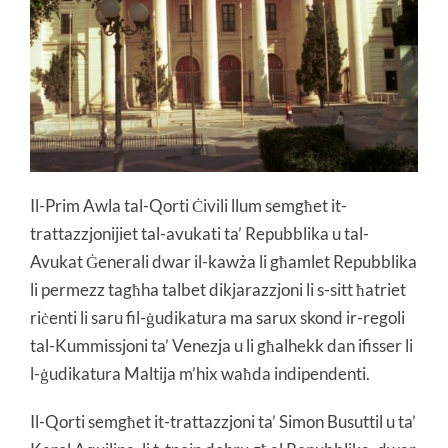
Il-Prim Awla tal-Qorti Ċivili llum semgħet it-
trattazzjonijiet tal-avukati ta’ Repubblika u tal-
Avukat Ġenerali dwar il-kawża li għamlet Repubblika
li permezz tagħha talbet dikjarazzjoni li s-sitt ħatriet
riċenti li saru fil-ġudikatura ma sarux skond ir-regoli
tal-Kummissjoni ta’ Venezja u li għalhekk dan ifisser li
l-ġudikatura Maltija m’hix waħda indipendenti.
Il-Qorti semgħet it-trattazzjoni ta’ Simon Busuttil u ta’