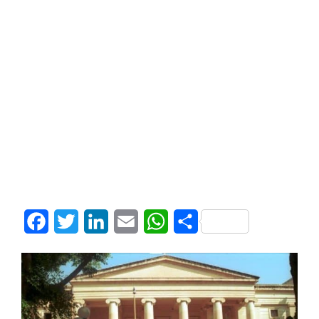
Facebook
Twitter
LinkedIn
Email
WhatsApp
Share