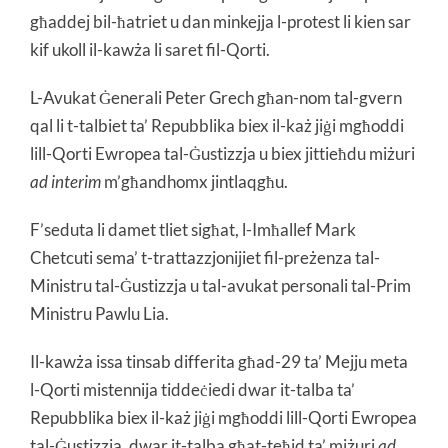
għaddej bil-ħatriet u dan minkejja l-protest li kien sar
kif ukoll il-kawża li saret fil-Qorti.
L-Avukat Ġenerali Peter Grech għan-nom tal-gvern
qal li t-talbiet ta’ Repubblika biex il-każ jiġi mgħoddi
lill-Qorti Ewropea tal-Ġustizzja u biex jittieħdu miżuri
ad interim
m’għandhomx jintlaqgħu.
F’seduta li damet tliet sigħat, l-Imħallef Mark
Chetcuti sema’ t-trattazzjonijiet fil-preżenza tal-
Ministru tal-Ġustizzja u tal-avukat personali tal-Prim
Ministru Pawlu Lia.
Il-kawża issa tinsab differita għad-29 ta’ Mejju meta
l-Qorti mistennija tiddeċiedi dwar it-talba ta’
Repubblika biex il-każ jiġi mgħoddi lill-Qorti Ewropea
tal-Ġustizzja, dwar it-talba għat-teħid ta’ miżuri
ad