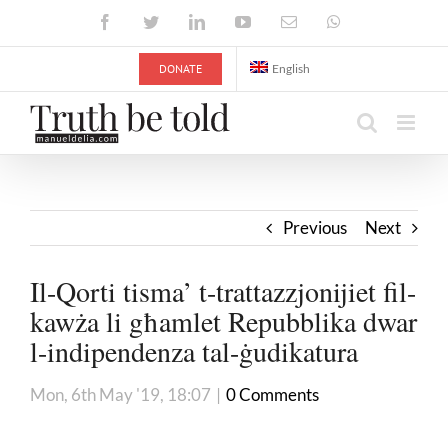
Skip
Facebook
Twitter
LinkedIn
YouTube
Email
WhatsApp
to
content
DONATE
English
Previous
Next
Il-Qorti tisma’ t-trattazzjonijiet fil-
kawża li għamlet Repubblika dwar
l-indipendenza tal-ġudikatura
Mon, 6th May '19, 18:07
|
0 Comments