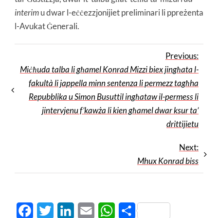
interim
u dwar l-eċċezzjonijiet preliminari li ppreżenta
l-Avukat Ġenerali.
Previous:
Miċħuda talba li għamel Konrad Mizzi biex jingħata l-
fakultà li jappella minn sentenza li permezz tagħha
Repubblika u Simon Busuttil ingħataw il-permess li
jintervjenu f’kawża li kien għamel dwar ksur ta’
drittijietu
Next:
Mhux Konrad biss
Facebook
Twitter
LinkedIn
Email
WhatsApp
Share