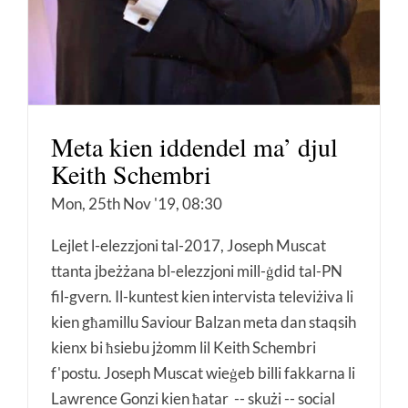
Meta kien iddendel ma’ djul
Keith Schembri
Mon, 25th Nov '19, 08:30
Lejlet l-elezzjoni tal-2017, Joseph Muscat
ttanta jbeżżana bl-elezzjoni mill-ġdid tal-PN
fil-gvern. Il-kuntest kien intervista televiżiva li
kien għamillu Saviour Balzan meta dan staqsih
kienx bi ħsiebu jżomm lil Keith Schembri
f'postu. Joseph Muscat wieġeb billi fakkarna li
Lawrence Gonzi kien ħatar -- skużi -- social