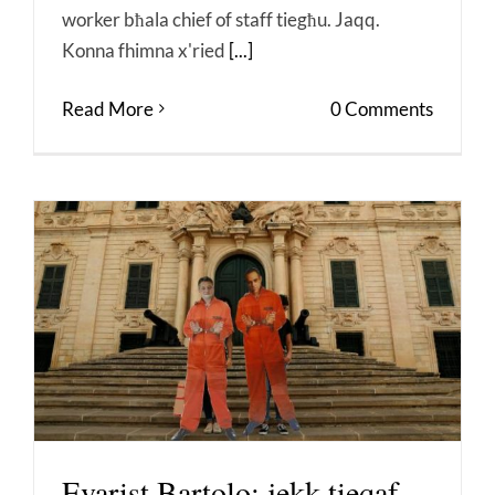
worker bħala chief of staff tiegħu. Jaqq.
Konna fhimna x'ried
[...]
Read More
0 Comments
Evarist Bartolo: jekk tieqaf