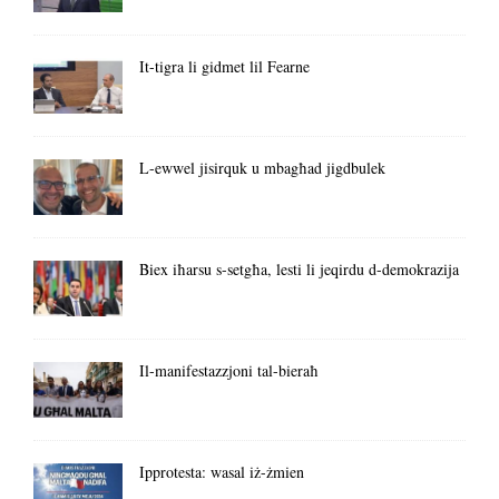
It-tigra li gidmet lil Fearne
L-ewwel jisirquk u mbagħad jigdbulek
Biex iħarsu s-setgħa, lesti li jeqirdu d-demokrazija
Il-manifestazzjoni tal-bieraħ
Ipprotesta: wasal iż-żmien