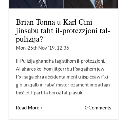
Brian Tonna u Karl Cini
jinsabu taħt il-protezzjoni tal-
pulizija?
Mon, 25th Nov '19, 12:36
Il-Pulizija għandha tagħtihom il-protezzjoni.
Allaħares kellhom jitgerrbu f'saqajhom jew
f'xi ħaġa oħra aċċidentalment u jispiċċaw f'xi
ġibjun qalb ir-raba' misterjożament imqattajn
biċċiet f'partita boroż tal-plastik.
Read More
0 Comments