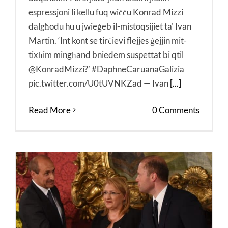
espressjoni li kellu fuq wiċċu Konrad Mizzi
dalgħodu hu u jwieġeb il-mistoqsijiet ta' Ivan
Martin. ‘Int kont se tirċievi flejjes ġejjin mit-
tixħim mingħand bniedem suspettat bi qtil
@KonradMizzi?’ #DaphneCaruanaGalizia
pic.twitter.com/U0tUVNKZad — Ivan
[...]
Read More
0 Comments