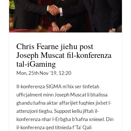
Chris Fearne jieħu post
Joseph Muscat fil-konferenza
tal-iGaming
Mon, 25th Nov '19, 12:20
Il-konferenza SIGMA m'hix ser tinfetaħ
uffiċjalment minn Joseph Muscat li bħalissa
għandu ħafna aktar affarijiet fuqhiex jixħet l-
attenzjoni tiegħu. Suppost kellu jiftaħ il-
konferenza nhar l-Erbgħa b'ħafna xniexel. Din
il-konferenza qed titnieda f'Ta' Qali