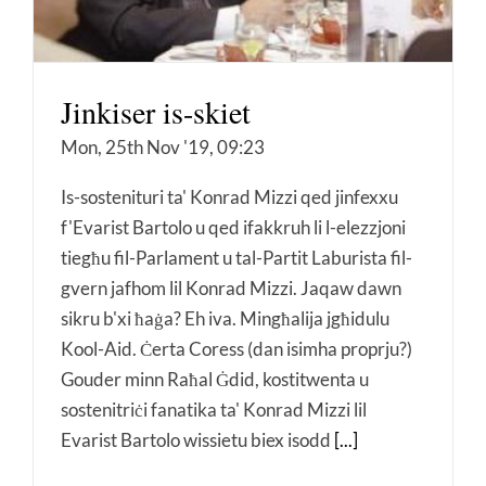
Jinkiser is-skiet
Mon, 25th Nov '19, 09:23
Is-sostenituri ta' Konrad Mizzi qed jinfexxu
f'Evarist Bartolo u qed ifakkruh li l-elezzjoni
tiegħu fil-Parlament u tal-Partit Laburista fil-
gvern jafhom lil Konrad Mizzi. Jaqaw dawn
sikru b'xi ħaġa? Eh iva. Mingħalija jgħidulu
Kool-Aid. Ċerta Coress (dan isimha proprju?)
Gouder minn Raħal Ġdid, kostitwenta u
sostenitriċi fanatika ta' Konrad Mizzi lil
Evarist Bartolo wissietu biex isodd
[...]