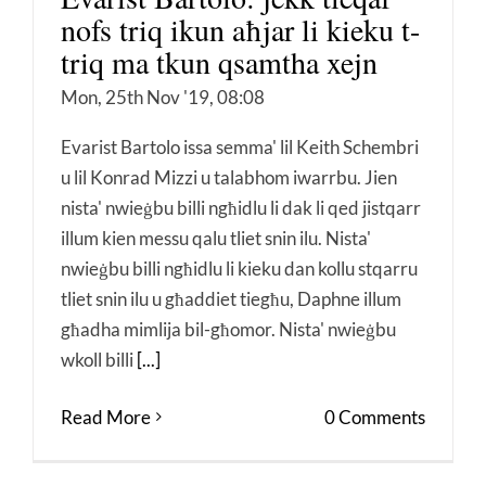
nofs triq ikun aħjar li kieku t-
triq ma tkun qsamtha xejn
Mon, 25th Nov '19, 08:08
Evarist Bartolo issa semma' lil Keith Schembri
u lil Konrad Mizzi u talabhom iwarrbu. Jien
nista' nwieġbu billi ngħidlu li dak li qed jistqarr
illum kien messu qalu tliet snin ilu. Nista'
nwieġbu billi ngħidlu li kieku dan kollu stqarru
tliet snin ilu u għaddiet tiegħu, Daphne illum
għadha mimlija bil-għomor. Nista' nwieġbu
wkoll billi
[...]
Read More
0 Comments