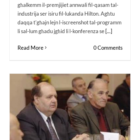
għalkemm il-premjijiet annwali fil-qasam tal-
industrija ser isiru fil-lukanda Hilton. Agħtu
daqqa t'għajn lejn l-iscreenshot tal-programm
li sal-lum għadu jgħid li l-konferenza se
[...]
Read More
0 Comments