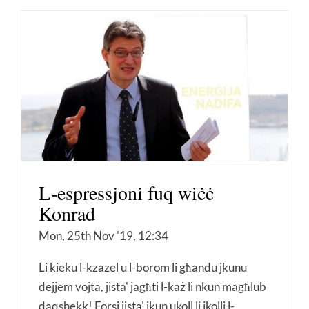
L-espressjoni fuq wiċċ
Konrad
Mon, 25th Nov '19, 12:34
Li kieku l-kzazel u l-borom li għandu jkunu
dejjem vojta, jista' jagħti l-każ li nkun magħlub
daqshekk! Forsi jista' jkun ukoll li jkolli l-