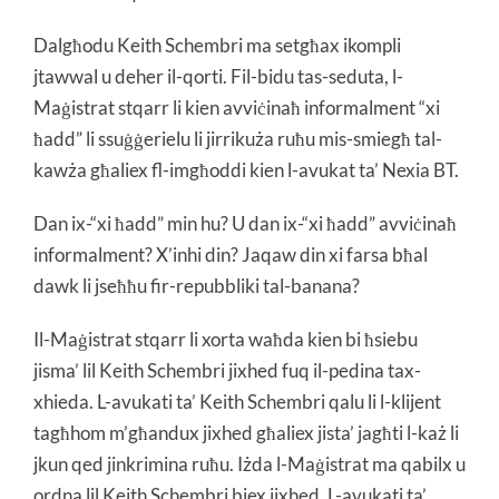
Dalgħodu Keith Schembri ma setgħax ikompli
jtawwal u deher il-qorti. Fil-bidu tas-seduta, l-
Maġistrat stqarr li kien avviċinaħ informalment “xi
ħadd” li ssuġġerielu li jirrikuża ruħu mis-smiegħ tal-
kawża għaliex fl-imgħoddi kien l-avukat ta’ Nexia BT.
Dan ix-“xi ħadd” min hu? U dan ix-“xi ħadd” avviċinaħ
informalment? X’inhi din? Jaqaw din xi farsa bħal
dawk li jseħħu fir-repubbliki tal-banana?
Il-Maġistrat stqarr li xorta waħda kien bi ħsiebu
jisma’ lil Keith Schembri jixhed fuq il-pedina tax-
xhieda. L-avukati ta’ Keith Schembri qalu li l-klijent
tagħhom m’għandux jixhed għaliex jista’ jagħti l-każ li
jkun qed jinkrimina ruħu. Iżda l-Maġistrat ma qabilx u
ordna lil Keith Schembri biex jixhed. L-avukati ta’