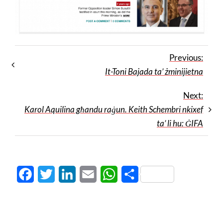
Previous:
It-Toni Bajada ta’ żminijietna
Next:
Karol Aquilina għandu raġun. Keith Schembri nkixef
ta’ li hu: ĠIFA
Facebook
Twitter
LinkedIn
Email
WhatsApp
Share