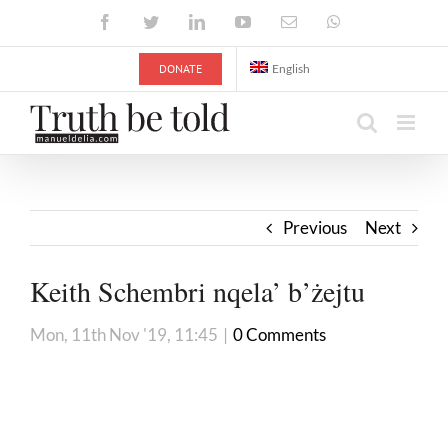
Skip
Facebook
Twitter
LinkedIn
YouTube
Email
WhatsApp
to
content
DONATE
English
Previous
Next
Keith Schembri nqela’ b’żejtu
Mon, 11th Nov '19, 11:45
|
0 Comments