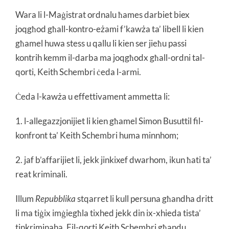
Wara li l-Maġistrat ordnalu ħames darbiet biex
joqgħod għall-kontro-eżami f’kawża ta’ libell li kien
għamel huwa stess u qallu li kien ser jieħu passi
kontrih kemm il-darba ma joqgħodx għall-ordni tal-
qorti, Keith Schembri ċeda l-armi.
Ċeda l-kawża u effettivament ammetta li:
1. l-allegazzjonijiet li kien għamel Simon Busuttil fil-
konfront ta’ Keith Schembri huma minnhom;
2. jaf b’affarijiet li, jekk jinkixef dwarhom, ikun ħati ta’
reat kriminali.
Illum
Repubblika
stqarret li kull persuna għandha dritt
li ma tiġix imġiegħla tixhed jekk din ix-xhieda tista’
tinkriminaha. Fil-qorti Keith Schembri għandu