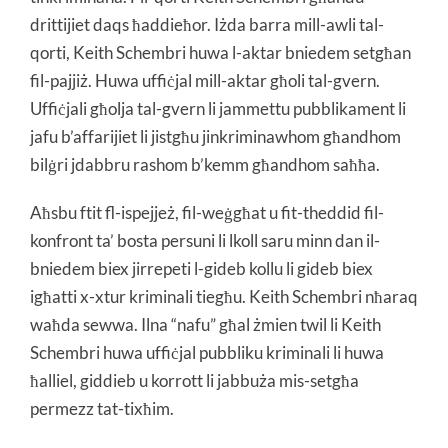
drittijiet daqs ħaddieħor. Iżda barra mill-awli tal-
qorti, Keith Schembri huwa l-aktar bniedem setgħan
fil-pajjiż. Huwa uffiċjal mill-aktar għoli tal-gvern.
Uffiċjali għolja tal-gvern li jammettu pubblikament li
jafu b’affarijiet li jistgħu jinkriminawhom għandhom
bilġri jdabbru rashom b’kemm għandhom saħħa.
Aħsbu ftit fl-ispejjeż, fil-weġgħat u fit-theddid fil-
konfront ta’ bosta persuni li lkoll saru minn dan il-
bniedem biex jirrepeti l-gideb kollu li gideb biex
igħatti x-xtur kriminali tiegħu. Keith Schembri nħaraq
waħda sewwa. Ilna “nafu” għal żmien twil li Keith
Schembri huwa uffiċjal pubbliku kriminali li huwa
ħalliel, giddieb u korrott li jabbuża mis-setgħa
permezz tat-tixħim.