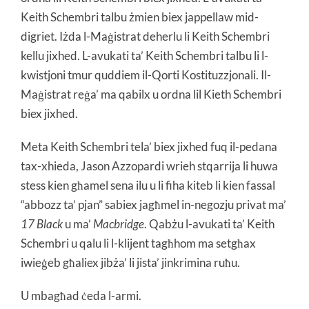
Keith Schembri talbu żmien biex jappellaw mid-
digriet. Iżda l-Maġistrat deherlu li Keith Schembri
kellu jixhed. L-avukati ta’ Keith Schembri talbu li l-
kwistjoni tmur quddiem il-Qorti Kostituzzjonali. Il-
Maġistrat reġa’ ma qabilx u ordna lil Kieth Schembri
biex jixhed.
Meta Keith Schembri tela’ biex jixhed fuq il-pedana
tax-xhieda, Jason Azzopardi wrieh stqarrija li huwa
stess kien għamel sena ilu u li fiha kiteb li kien fassal
“abbozz ta’ pjan” sabiex jagħmel in-negozju privat ma’
17 Black
u ma’
Macbridge
. Qabżu l-avukati ta’ Keith
Schembri u qalu li l-klijent tagħhom ma setgħax
iwieġeb għaliex jibża’ li jista’ jinkrimina ruħu.
U mbagħad ċeda l-armi.