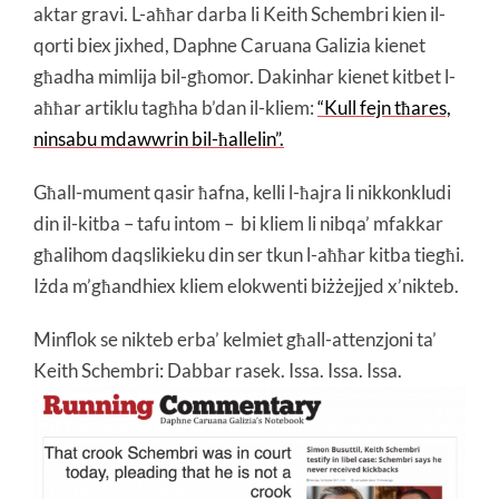
aktar gravi. L-aħħar darba li Keith Schembri kien il-
qorti biex jixhed, Daphne Caruana Galizia kienet
għadha mimlija bil-għomor. Dakinhar kienet kitbet l-
aħħar artiklu tagħha b’dan il-kliem:
“Kull fejn tħares,
ninsabu mdawwrin bil-ħallelin”.
Għall-mument qasir ħafna, kelli l-ħajra li nikkonkludi
din il-kitba – tafu intom – bi kliem li nibqa’ mfakkar
għalihom daqslikieku din ser tkun l-aħħar kitba tiegħi.
Iżda m’għandhiex kliem elokwenti biżżejjed x’nikteb.
Minflok se nikteb erba’ kelmiet għall-attenzjoni ta’
Keith Schembri: Dabbar rasek. Issa. Issa. Issa.