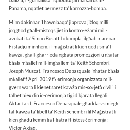
Galizia, il-ġurnalista li qabditu jarma karus fil-
Panama, nqatlet permezz ta’ karrozza-bomba.
Minn dakinhar ‘l hawn baqa’ jipprova jiżloq milli
joqgħod għall-mistoqsijiet in kontro-eżami mill-
avukati ta’ Simon Busuttil u kompla jilgħab man-nar.
Fi stadju minnhom, il-maġistrat li kien qed jisma’ l-
kawża, għall-għarrieda ngħata promozzjoni u nħatar
bħala mħallef mill-imgħallem ta’ Keith Schembri,
Joseph Muscat. Francesco Depasquale inħatar bħala
mħallef f’April 2019 f’ċerimonja organizzata mill-
gvern wara li kienet saret kawża mis-soċjetà ċivili li
talbet biex din iċ-ċerimonja tiġi dikjarata llegali.
Aktar tard, Francesco Depasquale għadda s-smiegħ
tal-kawża ta’ libell ta’ Keith Schembri lil Maġistrat li
kien għadu kemm ħa l-ħatra fl-istess ċerimonja:
Victor Axiaq.