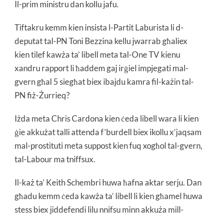
Il-prim ministru dan kollu jafu.
Tiftakru kemm kien insista l-Partit Laburista li d-
deputat tal-PN Toni Bezzina kellu jwarrab għaliex
kien tilef kawża ta’ libell meta tal-One TV kienu
xandru rapport li ħaddem gaj irġiel impjegati mal-
gvern għal 5 siegħat biex ibajdu kamra fil-każin tal-
PN fiż-Żurrieq?
Iżda meta Chris Cardona kien ċeda libell wara li kien
ġie akkużat talli attenda f’burdell biex ikollu x’jaqsam
mal-prostituti meta suppost kien fuq xogħol tal-gvern,
tal-Labour ma tniffsux.
Il-każ ta’ Keith Schembri huwa ħafna aktar serju. Dan
għadu kemm ċeda kawża ta’ libell li kien għamel huwa
stess biex jiddefendi lilu nnifsu minn akkuża mill-