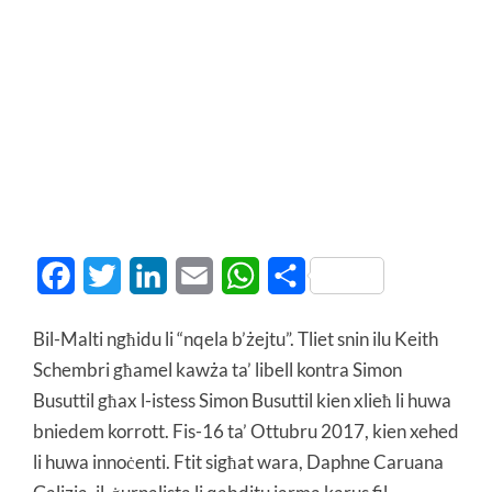
Facebook
Twitter
LinkedIn
Email
WhatsApp
Share
Bil-Malti ngħidu li “nqela b’żejtu”. Tliet snin ilu Keith
Schembri għamel kawża ta’ libell kontra Simon
Busuttil għax l-istess Simon Busuttil kien xlieħ li huwa
bniedem korrott. Fis-16 ta’ Ottubru 2017, kien xehed
li huwa innoċenti. Ftit sigħat wara, Daphne Caruana