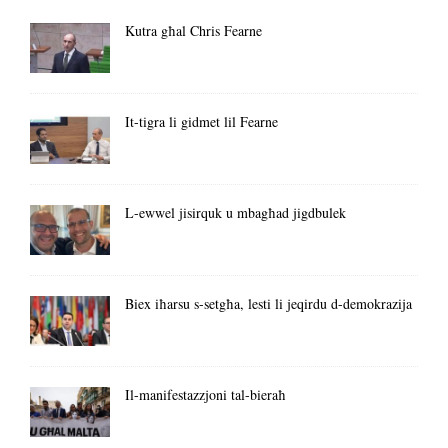
Kutra għal Chris Fearne
It-tigra li gidmet lil Fearne
L-ewwel jisirquk u mbagħad jigdbulek
Biex iħarsu s-setgħa, lesti li jeqirdu d-demokrazija
Il-manifestazzjoni tal-bieraħ