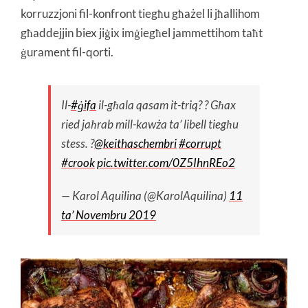
korruzzjoni fil-konfront tiegħu għażel li jħallihom
għaddejjin biex jiġix imġiegħel jammettihom taħt
ġurament fil-qorti.
Il-
#ġifa
il-għala qasam it-triq? ? Għax
ried jaħrab mill-kawża ta’ libell tiegħu
stess. ?
@keithaschembri
#corrupt
#crook
pic.twitter.com/0Z5IhnREo2
— Karol Aquilina (@KarolAquilina)
11
ta’ Novembru 2019