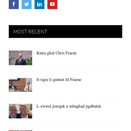
MOST RECENT
Kutra għal Chris Fearne
It-tigra li gidmet lil Fearne
L-ewwel jisirquk u mbagħad jigdbulek