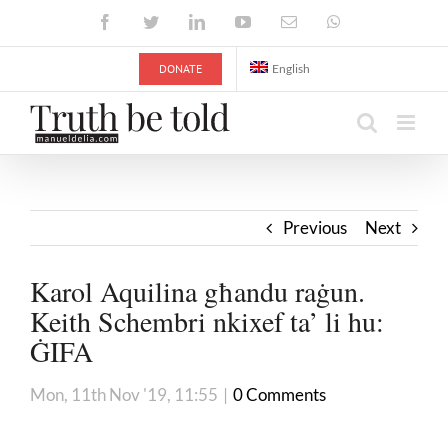
Skip
Facebook
Twitter
LinkedIn
YouTube
Email
WhatsApp
to
content
DONATE
English
Previous
Next
Karol Aquilina għandu raġun.
Keith Schembri nkixef ta’ li hu:
ĠIFA
Mon, 11th Nov '19, 11:55
|
0 Comments