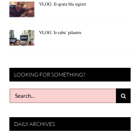
VLOG: Il-qrara bla sigriet
VLOG: Ir-raba’ pilastru
LOOKING FOR SOMETHING?
Search
for:
DAILY ARCHIVES