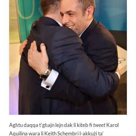
Agħtu daqqa t’għajn lejn dak li kiteb fi
tweet
Karol
Aquilina wara li Keith Schembri l-akkużi ta’