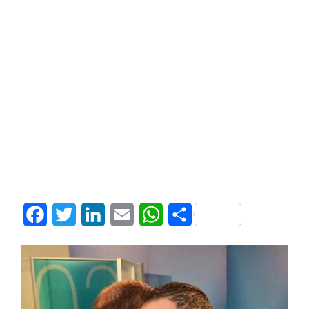
Facebook
Twitter
LinkedIn
Email
WhatsApp
Share