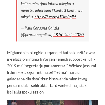
kellha relazzjoni intima miegħu u
ministru ieħor kien f’kuntatt kontinwu
miegħu .
https://t.co/byUCImPqP5
— Paul Caruana Galizia
(@pcaruanagalizia)
28 ta’ Ġunju 2020
M’għandniex xi ngħidu, tqanqlet ħafna kurżità dwar
ir-relazzjoni intima li Yorgen Fenech suppost kellu fl-
2019 ma’ “segretarju parlamentari”. Wieħed jassumi
li din ir-relazzjoni intima seħħet ma’ mara u,
ġaladarba din tista’ tkun biss waħda minn żewġ
persuni, dak li seħħ aktar tard wieħed ma jistax
isejjaħlu spekulazzjoni.