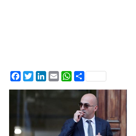
Facebook
Twitter
LinkedIn
Email
WhatsApp
Share