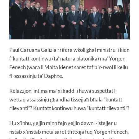
Paul Caruana Galizia rrifera wkoll għal ministru li kien
f’kuntatt kontinwu (ta’ natura platonika) ma’ Yorgen
Fenech (wara li Malta kienet saret taf bir-rwol li kellu
fl-assassinju ta’ Daphne.
Relazzjoni intima ma’ xi ħadd li huwa suspettat li
wettaq assassinju għandha tissejjaħ bħala “kuntatt
rilevanti”? Kuntatt kontinwu huwa “kuntatt rilevanti”?
Hu x’inhu, ġejjin minn fejn ġejjin dawn l-istejjer u
nstab x’instab meta saret tfittxija fuq Yorgen Fenech,