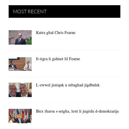
MOST RECENT
Kutra għal Chris Fearne
It-tigra li gidmet lil Fearne
L-ewwel jisirquk u mbagħad jigdbulek
Biex iħarsu s-setgħa, lesti li jeqirdu d-demokrazija