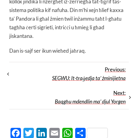
kollox jindika li nżergħet iż-żerriegħa tat-tiġrif tas-
sistema politika kif nafuha. Din m’hi xejn ħlief kaxxa
ta’ Pandora li għal żmien twil inżammu taħt l-għatu
tagħha ċerti sigrieti, intriċċi u ħmieġ li għad
jiskantana.
Dan is-sajf ser ikun wieħed jaħraq.
Previous:
SEGWU: It-traġedja ta’ żminijietna
Next:
Baqgħu mdendlin ma’ djul Yorgen
Facebook
Twitter
LinkedIn
Email
WhatsApp
Share