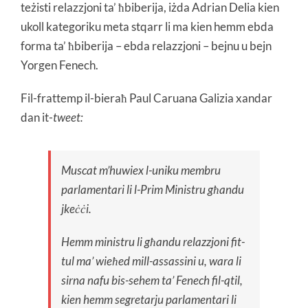
teżisti relazzjoni ta’ ħbiberija, iżda Adrian Delia kien
ukoll kategoriku meta stqarr li ma kien hemm ebda
forma ta’ ħbiberija – ebda relazzjoni – bejnu u bejn
Yorgen Fenech.
Fil-frattemp il-bieraħ Paul Caruana Galizia xandar
dan it-
tweet:
Muscat m’huwiex l-uniku membru
parlamentari li l-Prim Ministru għandu
jkeċċi.
Hemm ministru li għandu relazzjoni fit-
tul ma’ wieħed mill-assassini u, wara li
sirna nafu bis-sehem ta’ Fenech fil-qtil,
kien hemm segretarju parlamentari li