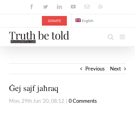
Skip
Facebook
Twitter
LinkedIn
YouTube
Email
WhatsApp
to
content
DONATE
English
Previous
Next
Ġej sajf jaħraq
Mon, 29th Jun '20, 08:12
|
0 Comments