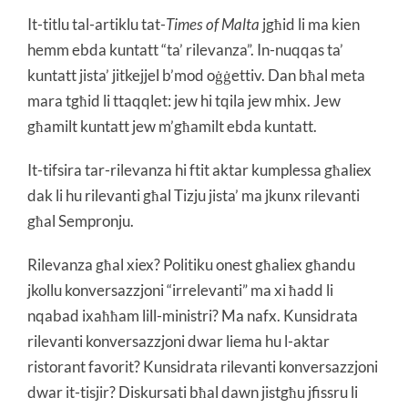
It-titlu tal-artiklu tat-
Times of Malta
jgħid li ma kien
hemm ebda kuntatt “ta’ rilevanza”. In-nuqqas ta’
kuntatt jista’ jitkejjel b’mod oġġettiv. Dan bħal meta
mara tgħid li ttaqqlet: jew hi tqila jew mhix. Jew
għamilt kuntatt jew m’għamilt ebda kuntatt.
It-tifsira tar-rilevanza hi ftit aktar kumplessa għaliex
dak li hu rilevanti għal Tizju jista’ ma jkunx rilevanti
għal Sempronju.
Rilevanza għal xiex? Politiku onest għaliex għandu
jkollu konversazzjoni “irrelevanti” ma xi ħadd li
nqabad ixaħħam lill-ministri? Ma nafx. Kunsidrata
rilevanti konversazzjoni dwar liema hu l-aktar
ristorant favorit? Kunsidrata rilevanti konversazzjoni
dwar it-tisjir? Diskursati bħal dawn jistgħu jfissru li