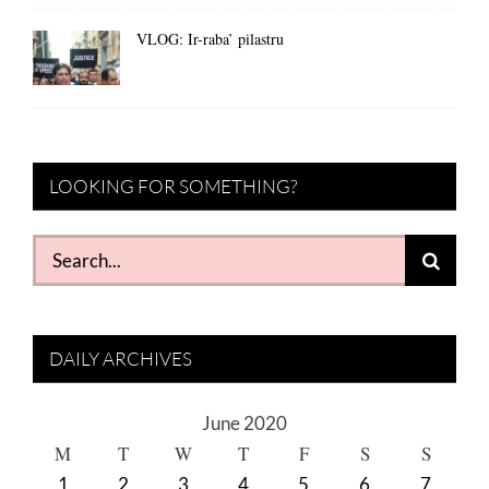
VLOG: Ir-raba’ pilastru
LOOKING FOR SOMETHING?
Search
for:
DAILY ARCHIVES
June 2020
M
T
W
T
F
S
S
1
2
3
4
5
6
7