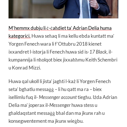
M’hemmx dubju li ċ-ċaħdiet ta’ Adrian Delia huma
kategoriċi.
Huwa seħaq li ma kellu ebda kuntatt ma’
Yorgen Fenech wara li f’Ottubru 2018 kienet
ixxandret l-istorja li Fenech huwa sid is-
17 Black
, il-
kumpannija li nħolqot biex jixxaħħmu Keith Schembri
u Konrad Mizzi.
Huwa qal ukoll li jista’ jagħti l-każ li Yorgen Fenech
seta’ bgħatlu messaġġ – li hu qatt ma ra – biex
isellimlu fuq il-
Messenger account
tiegħu. Iżda Adrian
Delia ma’ joperax il-
Messenger
huwa stess u
għaldaqstant messaġġ bħal dan ma jkunx rah u
konsegwentement ma jkunx wieġbu.