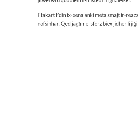
jitwerwru quddiem il-mistednin għall-ikel.
Ftakart f’din ix-xena anki meta smajt ir-reazz
nofsinhar. Qed jagħmel sforz biex jidher li jiġi