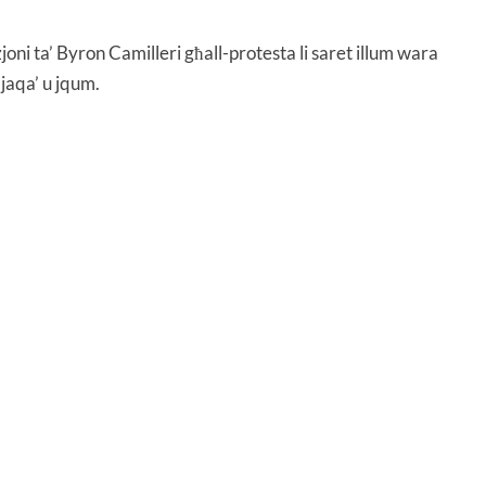
joni ta’ Byron Camilleri għall-protesta li saret illum wara
 jaqa’ u jqum.