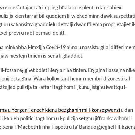
wrence Cutajar taħ impjieg bħala konsulent u dan sabiex
l-pulizija kien tarraf bil-quddiem lil wieħed minn dawk suspettat
għu u saħansitra għaddielu dettalji dwar f’liema proprjetajiet il
ikxef provi u rabtiet mad-delitt.
ħna minħabba l-imxijja
Covid-19
aħna u nassistu għal differimen
abjaw nies lejn tmiem is-sena li għaddiet.
ill-fossa reġgħet bdiet ħierġa riħa tinten. Erġajna ħassejna nike
uzzjonijiet tagħna. Wara kollox tant hemm membri diżonesti tal-
biżżejjed pulizija tal-affari tagħhom li jkunu jistgħu iwettqu l-
euma u Yorgen Fenech kienu beżgħanin mill-konsegwenzi
u dan
l-ħbieb politiċi tagħhom u l-pulizija setgħu jiffrankawlhom li
x-xena f’Macbeth li fiha l-ispettru ta’ Banquo jġiegħel lill-ħżien