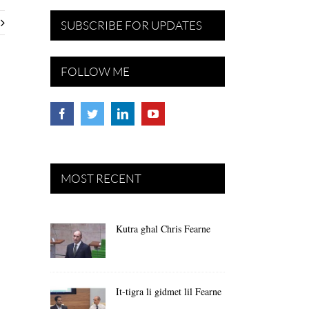
SUBSCRIBE FOR UPDATES
FOLLOW ME
MOST RECENT
Kutra għal Chris Fearne
It-tigra li gidmet lil Fearne