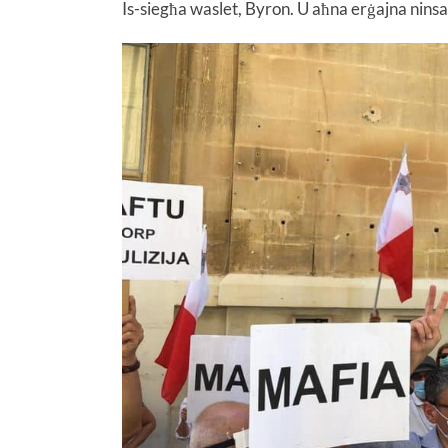
Is-siegħa waslet, Byron. U aħna erġajna nins