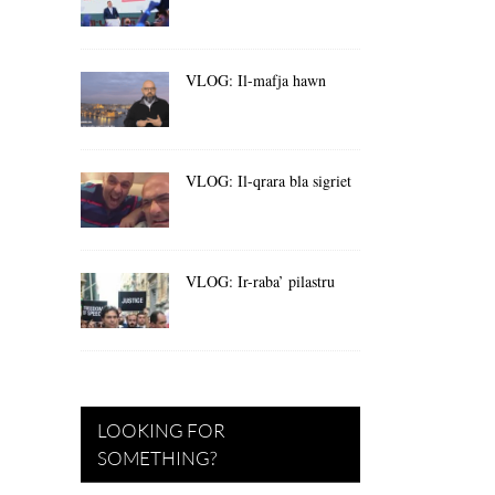
VLOG: Il-mafja hawn
VLOG: Il-qrara bla sigriet
VLOG: Ir-raba’ pilastru
LOOKING FOR
SOMETHING?