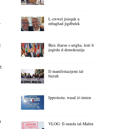
i
L-ewwel jisirquk u
-
mbagħad jigdbulek
t
Biex iħarsu s-setgħa, lesti li
jeqirdu d-demokrazija
t
Il-manifestazzjoni tal-
bieraħ
Ipprotesta: wasal iż-żmien
a
VLOG: Il-marda tal-Maltin