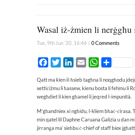
Wasal iż-żmien li nerġgħ
Tue, 9th Jun '20, 16:46
|
0 Comments
Facebook
Twitter
LinkedIn
Email
WhatsApp
Share
Qatt ma kien il-ħsieb tagħna li noqgħodu jde
xettiċiżmu li ħassew, kienu bosta li fehmu li Ro
wegħdiet li kien għamel li jeqred l-impunità.
M’għandniex xi ngħidu, l-kliem bħaċ-ċirasa. Ta’
min qatel lil Daphne Caruana Galizia u dan mink
jirranġa ma’ sieħbu ċ-chief of staff biex jgħatt