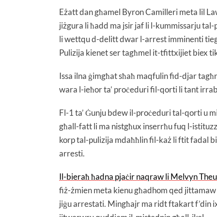
Eżatt dan għamel Byron Camilleri meta lil La
jiżgura li ħadd ma jsir jaf li l-kummissarju ta
li wettqu d-delitt dwar l-arrest imminenti tie
Pulizija kienet ser tagħmel it-tfittxijiet biex t
Issa ilna ġimgħat sħaħ maqfulin fid-djar tag
wara l-ieħor ta’ proċeduri fil-qorti li tant irr
Fl-1 ta’ Ġunju bdew il-proċeduri tal-qorti u m
għall-fatt li ma nistgħux inserrħu fuq l-istit
korp tal-pulizija mdaħħlin fil-każ li ftit fadal 
arresti.
Il-bieraħ ħadna pjaċir naqraw li Melvyn Th
fiż-żmien meta kienu għadhom qed jittamaw li 
jiġu arrestati. Mingħajr ma ridt ftakart f’din i