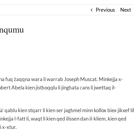
Previous
Next
u nqumu
jna fuq żaqqna wara li warrab Joseph Muscat. Minkejja x-
bert Abela kien jistħoqqlu li jingħata ċans li jwettaq il-
 qablu kien stqarr li kien ser jagħmel minn kollox biex jikxef lil
ejja l-fatt li, waqt li kien qed ilissen dan il-kliem, kien qed
i x-xtur.