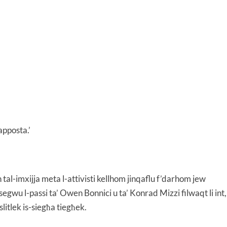
 apposta.’
tal-imxijja meta l-attivisti kellhom jinqaflu f’darhom jew
isegwu l-passi ta’ Owen Bonnici u ta’ Konrad Mizzi filwaqt li int,
itlek is-siegħa tiegħek.