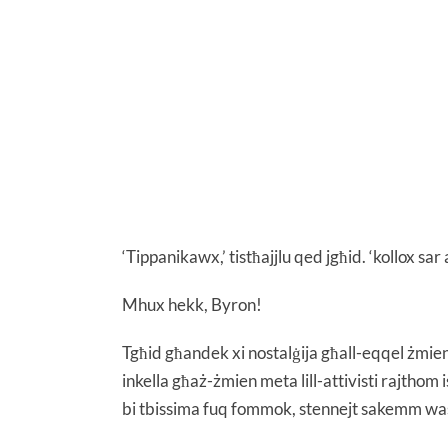
‘Tippanikawx,’ tistħajjlu qed jgħid. ‘kollox sar
Mhux hekk, Byron!
Tgħid għandek xi nostalġija għall-eqqel żmien 
inkella għaż-żmien meta lill-attivisti rajthom 
bi tbissima fuq fommok, stennejt sakemm wasl