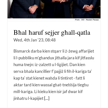
Bħal ħaruf sejjer għall-qatla
Wed, 4th Jan '23, 08:48
Bismarck darba kien stqarr li ż-żewġ affarijiet
li l-pubbliku m'għandux jitħalla jara kif jitfasslu
huma tnejn: iz-zalzett u l-liġijiet. Dan kien
serva bħala kanċillier f'pajjiż li fih il-kariga ta'
kap ta' stat kienet waħda li tintiret - fatt li
aktar tard kien wassal għat-tneħħija tiegħu
mill-kariga. Li kieku kien isir jaf dwar kif
jinħatru l-kapijiet
[...]