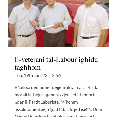
Il-veterani tal-Labour igħidu
tagħhom
Thu, 19th Jan '23, 12:56
Bħalissa qed tidher dejjem aktar ċara l-firda
morali ta' bejn il-ġenerazzjonijiet li hemm fi
ħdan il-Partit Laburista. M'hemm
assolutament xejn ġdid f'dak li qed iseħħ. Dom
Mintoff kien kisirha bl-aħrax mal-mexxej ta'