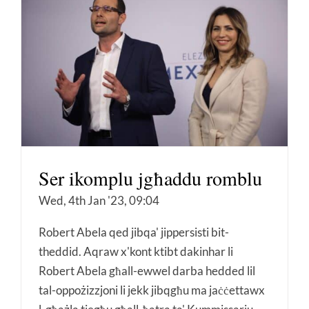
Ser ikomplu jgħaddu romblu
Wed, 4th Jan '23, 09:04
Robert Abela qed jibqa' jippersisti bit-
theddid. Aqraw x'kont ktibt dakinhar li
Robert Abela għall-ewwel darba hedded lil
tal-oppożizzjoni li jekk jibqgħu ma jaċċettawx