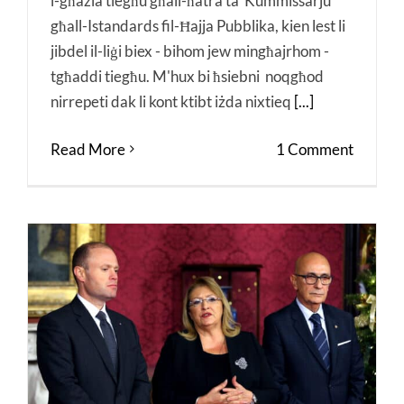
l-għażla tiegħu għall-ħatra ta' Kummissarju
għall-Istandards fil-Ħajja Pubblika, kien lest li
jibdel il-liġi biex - bihom jew mingħajrhom -
tgħaddi tiegħu. M'hux bi ħsiebni noqgħod
nirrepeti dak li kont ktibt iżda nixtieq
[...]
Read More
1 Comment