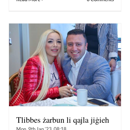
Tlibbes żarbun li qajla jiġieh
Mon, 9th Jan '23, 08:18