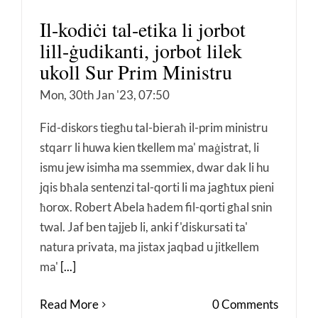
Il-kodiċi tal-etika li jorbot
lill-ġudikanti, jorbot lilek
ukoll Sur Prim Ministru
Mon, 30th Jan '23, 07:50
Fid-diskors tiegħu tal-bieraħ il-prim ministru
stqarr li huwa kien tkellem ma' maġistrat, li
ismu jew isimha ma ssemmiex, dwar dak li hu
jqis bħala sentenzi tal-qorti li ma jagħtux pieni
ħorox. Robert Abela ħadem fil-qorti għal snin
twal. Jaf ben tajjeb li, anki f'diskursati ta'
natura privata, ma jistax jaqbad u jitkellem
ma'
[...]
Read More
0 Comments