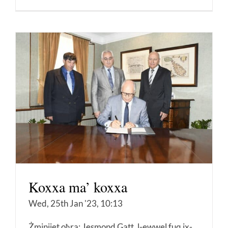
Koxxa ma’ koxxa
Wed, 25th Jan '23, 10:13
Żminijet oħra: Jesmond Gatt, l-ewwel fuq ix-