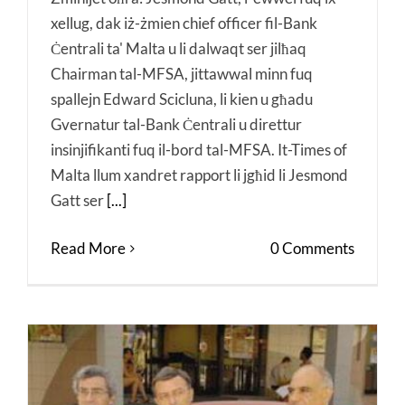
xellug, dak iż-żmien chief officer fil-Bank
Ċentrali ta' Malta u li dalwaqt ser jilħaq
Chairman tal-MFSA, jittawwal minn fuq
spallejn Edward Scicluna, li kien u għadu
Gvernatur tal-Bank Ċentrali u direttur
insinjifikanti fuq il-bord tal-MFSA. It-Times of
Malta llum xandret rapport li jgħid li Jesmond
Gatt ser
[...]
Read More
0 Comments