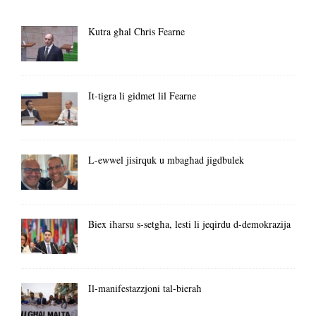
Kutra għal Chris Fearne
It-tigra li gidmet lil Fearne
L-ewwel jisirquk u mbagħad jigdbulek
Biex iħarsu s-setgħa, lesti li jeqirdu d-demokrazija
Il-manifestazzjoni tal-bieraħ