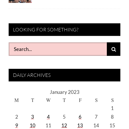
LOOKING FOR SOMETHING?
Search
for:
DAILY ARCHIVES
January 2023
M
T
W
T
F
S
S
1
2
3
4
5
6
7
8
9
10
11
12
13
14
15