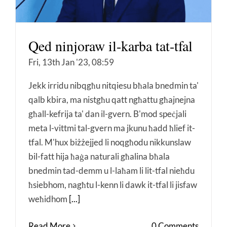
Qed ninjoraw il-karba tat-tfal
Fri, 13th Jan '23, 08:59
Jekk irridu nibqgħu nitqiesu bħala bnedmin ta'
qalb kbira, ma nistgħu qatt ngħattu għajnejna
għall-kefrija ta' dan il-gvern. B'mod speċjali
meta l-vittmi tal-gvern ma jkunu ħadd ħlief it-
tfal. M'hux biżżejjed li noqgħodu nikkunslaw
bil-fatt hija ħaġa naturali għalina bħala
bnedmin tad-demm u l-laħam li lit-tfal nieħdu
ħsiebhom, nagħtu l-kenn li dawk it-tfal li jisfaw
weħidhom
[...]
Read More
0 Comments