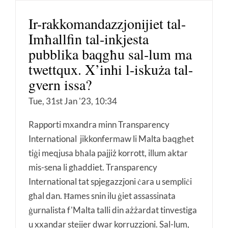
Ir-rakkomandazzjonijiet tal-
Imħallfin tal-inkjesta
pubblika baqgħu sal-lum ma
twettqux. X’inhi l-iskuża tal-
gvern issa?
Tue, 31st Jan '23, 10:34
Rapporti mxandra minn Transparency
International jikkonfermaw li Malta baqgħet
tiġi meqjusa bħala pajjiż korrott, illum aktar
mis-sena li għaddiet. Transparency
International tat spjegazzjoni ċara u sempliċi
għal dan. Ħames snin ilu ġiet assassinata
ġurnalista f'Malta talli din ażżardat tinvestiga
u xxandar stejjer dwar korruzzjoni. Sal-lum,