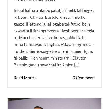
Intqal ħafna u nkitbu patafjuni hekk kif feġġet
l-aħbar li Clayton Bartolo, qiesu mhux hu,
għażel li jattendi għal logħba tal-futbol bejn
skwadra li tirrappreżenta l-kostitwenza tiegħu
u l-Manchester United liebes gakketta bl-
arma tal-iskwadra Ingliża. F'dawn il-ġranet, l-
inċident kien is-suġġett ewlieni li qajjem kjass
fil-pajjiż. Kien hemm min stqarr li Clayton
Bartolo għadu mwaħħal fiż-żmien
[...]
Read More
0 Comments