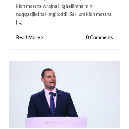
kien messna wrejna li tgħallimna min-
nuqqasijiet tal-imgħoddi. Sal-lum kien messna
[...]
Read More
0 Comments