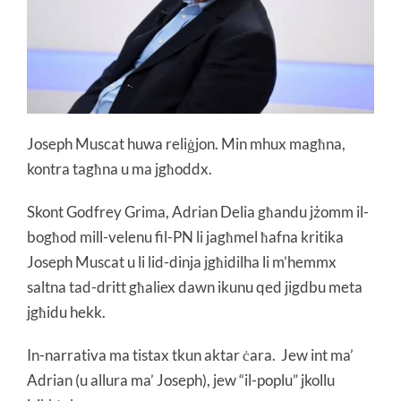
Joseph Muscat huwa reliġjon. Min mhux magħna,
kontra tagħna u ma jgħoddx.
Skont Godfrey Grima, Adrian Delia għandu jżomm il-
bogħod mill-velenu fil-PN li jagħmel ħafna kritika
Joseph Muscat u li lid-dinja jgħidilha li m’hemmx
saltna tad-dritt għaliex dawn ikunu qed jigdbu meta
jgħidu hekk.
In-narrativa ma tistax tkun aktar ċara. Jew int ma’
Adrian (u allura ma’ Joseph), jew “il-poplu” jkollu