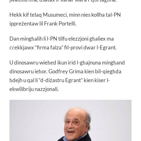
Hekk kif telaq Musumeci, minn nies kollha tal-PN
ippreżentaw lil Frank Portelli.
Dan mingħalih li l-PN tilfu elezzjoni għaliex ma
ċċekkjawx “firma falza” fil-provi dwar l-Egrant.
U dinosawru wieħed ikun irid l-għajnuna mingħand
dinosawru ieħor. Godfrey Grima kien bil-qiegħda
ħdejh u qal li “d-diżastru Egrant” kien kiser l-
ekwilibriju nazzjonali.