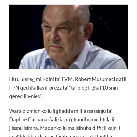
Hu u ħiereġ mill-bini ta’ TVM, Robert Musumeci qal li
l-PN qed iħallas il-prezz ta’ “ta’ blog li għal 10 snin
qered lin-nies”.
Wara ż-żmien kollu li għadda mill-assassinju ta’
Daphne Caruana Galizia, m’għandhomx il-ħila li
jlissnu isimha. Madankollu ma jsibuha diffiċli xejn li
jwaħħlu fiha, dsatax il-xahar wara l-qtil tagħha.