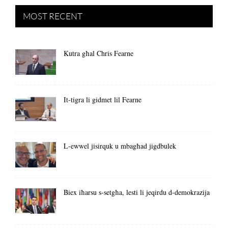
MOST RECENT
Kutra għal Chris Fearne
It-tigra li gidmet lil Fearne
L-ewwel jisirquk u mbagħad jigdbulek
Biex iħarsu s-setgħa, lesti li jeqirdu d-demokrazija