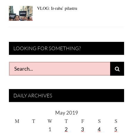
VLOG: Ir-raba’ pilastru
LOOKING FOR SOMETHING?
Search
for:
DAILY ARCHIVES
May 2019
M
T
W
T
F
S
S
1
2
3
4
5