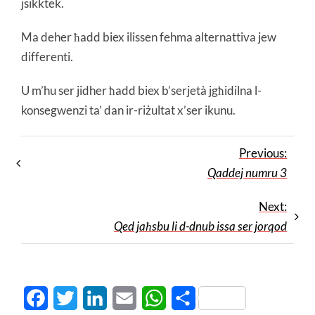
jsikktek.
Ma deher ħadd biex ilissen fehma alternattiva jew
differenti.
U m’hu ser jidher ħadd biex b’serjetà jgħidilna l-
konsegwenzi ta’ dan ir-riżultat x’ser ikunu.
Previous:
Qaddej numru 3
Next:
Qed jaħsbu li d-dnub issa ser jorqod
Facebook
Twitter
LinkedIn
Email
WhatsApp
Share