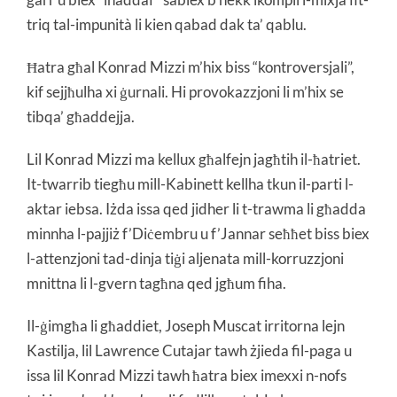
triq tal-impunità li kien qabad dak ta’ qablu.
Ħatra għal Konrad Mizzi m’hix biss “kontroversjali”,
kif sejjħulha xi ġurnali. Hi provokazzjoni li m’hix se
tibqa’ għaddejja.
Lil Konrad Mizzi ma kellux għalfejn jagħtih il-ħatriet.
It-twarrib tiegħu mill-Kabinett kellha tkun il-parti l-
aktar iebsa. Iżda issa qed jidher li t-trawma li għadda
minnha l-pajjiż f’Diċembru u f’Jannar seħħet biss biex
l-attenzjoni tad-dinja tiġi aljenata mill-korruzzjoni
mnittna li l-gvern tagħna qed jgħum fiha.
Il-ġimgħa li għaddiet, Joseph Muscat irritorna lejn
Kastilja, lil Lawrence Cutajar tawh żjieda fil-paga u
issa lil Konrad Mizzi tawh ħatra biex imexxi n-nofs