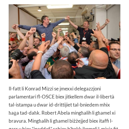
Il-fatt li Konrad Mizzi se jmexxi delegazzjoni
parlamentari fl-OSCE biex jitkellem dwar il-libertà
tal-istampa u dwar id-drittijiet tal-bniedem mhix
ħaġa tad-daħk. Robert Abela mingħalih li għamel xi
bravura. Mingħalih li għamel biżżejjed biex itaffi l-
garr u biex “inaddaf” sabiex b’hekk ikompli l-mixja fit-