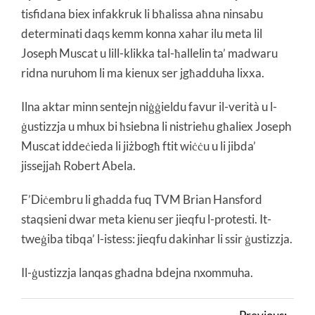
tisfidana biex infakkruk li bħalissa aħna ninsabu
determinati daqs kemm konna xahar ilu meta lil
Joseph Muscat u lill-klikka tal-ħallelin ta’ madwaru
ridna nuruhom li ma kienux ser jgħadduha lixxa.
Ilna aktar minn sentejn niġġieldu favur il-verità u l-
ġustizzja u mhux bi ħsiebna li nistrieħu għaliex Joseph
Muscat iddeċieda li jiżbogħ ftit wiċċu u li jibda’
jissejjaħ Robert Abela.
F’Diċembru li għadda fuq TVM Brian Hansford
staqsieni dwar meta kienu ser jieqfu l-protesti. It-
tweġiba tibqa’ l-istess: jieqfu dakinhar li ssir ġustizzja.
Il-ġustizzja lanqas għadna bdejna nxommuha.