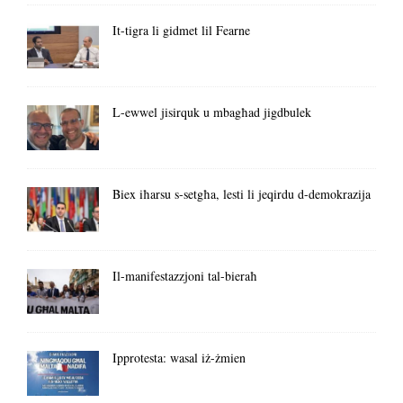
It-tigra li gidmet lil Fearne
L-ewwel jisirquk u mbagħad jigdbulek
Biex iħarsu s-setgħa, lesti li jeqirdu d-demokrazija
Il-manifestazzjoni tal-bieraħ
Ipprotesta: wasal iż-żmien