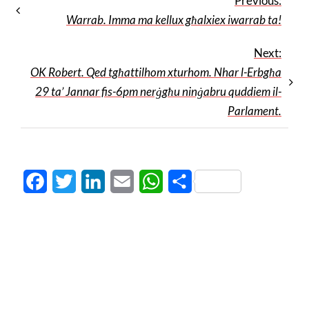
Previous:
Warrab. Imma ma kellux għalxiex iwarrab ta!
Next:
OK Robert. Qed tgħattilhom xturhom. Nhar l-Erbgħa
29 ta’ Jannar fis-6pm nerġgħu ninġabru quddiem il-
Parlament.
Facebook
Twitter
LinkedIn
Email
WhatsApp
Share