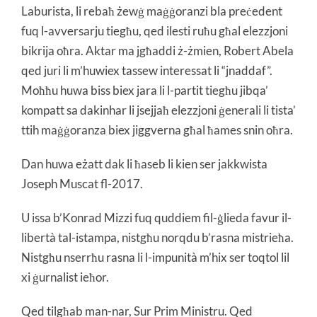
Laburista, li rebaħ żewġ maġġoranzi bla preċedent
fuq l-avversarju tiegħu, qed ilesti ruħu għal elezzjoni
bikrija oħra. Aktar ma jgħaddi ż-żmien, Robert Abela
qed juri li m’huwiex tassew interessat li “jnaddaf”.
Moħħu huwa biss biex jara li l-partit tiegħu jibqa’
kompatt sa dakinhar li jsejjaħ elezzjoni ġenerali li tista’
ttih maġġoranza biex jiggverna għal ħames snin oħra.
Dan huwa eżatt dak li ħaseb li kien ser jakkwista
Joseph Muscat fl-2017.
U issa b’Konrad Mizzi fuq quddiem fil-ġlieda favur il-
libertà tal-istampa, nistgħu norqdu b’rasna mistrieħa.
Nistgħu nserrħu rasna li l-impunità m’hix ser toqtol lil
xi ġurnalist ieħor.
Qed tilgħab man-nar, Sur Prim Ministru. Qed