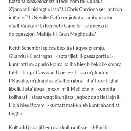
tużżana
backbenchers
li fadlilhom tal-Labour.
X’jonqos li nisimgħu issa? Li Chris Cardona ser jaħtruh
imħallef? Li Neville Gafà ser jinħatar ambaxxatur
għall-Vatikan? Li Kenneth Camilleri se jmexxi d-
delegazzjoni Maltija fil-Ġnus Magħquda?
Keith Schembri spiċċa biex ħa l-aqwa premju.
Għandu l-Electrogas, l-isptarijiet, il-passaporti u l-
kuntratti mċappsin l-oħra kollha biex b’hekk ix-xmara
tal-liri tibqa’ tfawwar. U peress li issa m’għadux
f’Kastilja, m’għandux għalfejn jibqa’ jitla’ l-qorti għal-
libelli. Jista’ jibqa’ jmexxi mill-Mellieħa bil-kumdità
kollha u fl-istess waqt ikun jista’ jaqbeż qabżiet lejn il-
Libja biex iżomm il-kuntatt mal-ħbieb kuntrabandisti
tiegħu.
Kulħadd jista’ jifhem dan kollu x’ifisser. Il-Partit