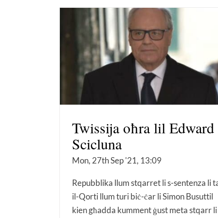
Twissija oħra lil Edward
Scicluna
Mon, 27th Sep '21, 13:09
Repubblika llum stqarret li s-sentenza li t
il-Qorti llum turi biċ-ċar li Simon Busuttil
kien għadda kumment ġust meta stqarr li