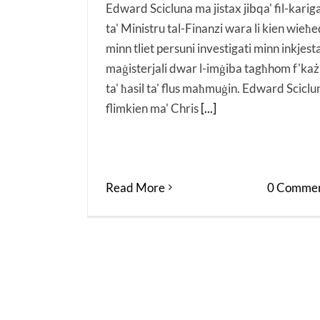
Edward Scicluna ma jistax jibqa' fil-karig
ta' Ministru tal-Finanzi wara li kien wieħ
minn tliet persuni investigati minn inkjest
maġisterjali dwar l-imġiba tagħhom f'każ
ta' ħasil ta' flus maħmuġin. Edward Sciclu
flimkien ma' Chris
[...]
Read More
0 Commen