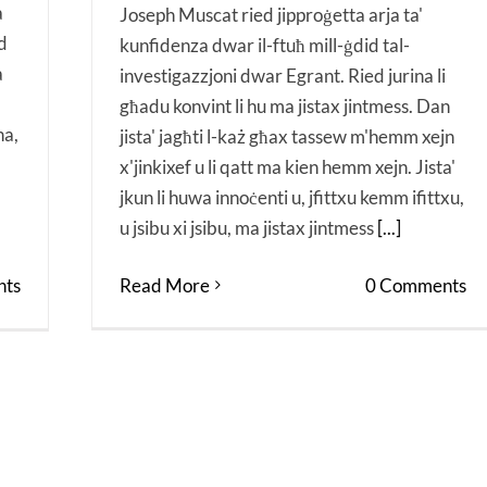
a
Joseph Muscat ried jipproġetta arja ta'
ed
kunfidenza dwar il-ftuħ mill-ġdid tal-
a
investigazzjoni dwar Egrant. Ried jurina li
għadu konvint li hu ma jistax jintmess. Dan
na,
jista' jagħti l-każ għax tassew m'hemm xejn
x'jinkixef u li qatt ma kien hemm xejn. Jista'
jkun li huwa innoċenti u, jfittxu kemm ifittxu,
u jsibu xi jsibu, ma jistax jintmess
[...]
ts
Read More
0 Comments