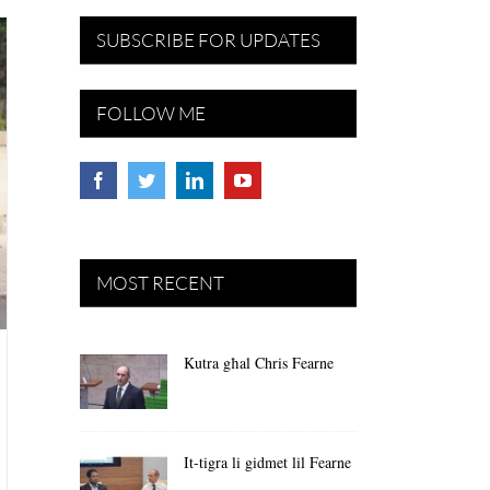
SUBSCRIBE FOR UPDATES
FOLLOW ME
MOST RECENT
Kutra għal Chris Fearne
It-tigra li gidmet lil Fearne