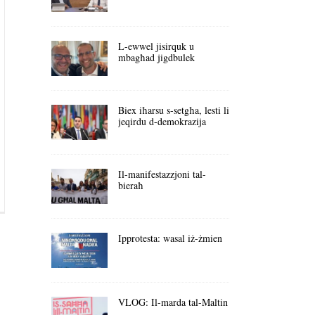
L-ewwel jisirquk u
mbagħad jigdbulek
Biex iħarsu s-setgħa, lesti li
jeqirdu d-demokrazija
Il-manifestazzjoni tal-
bieraħ
Ipprotesta: wasal iż-żmien
VLOG: Il-marda tal-Maltin