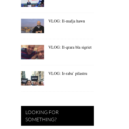
VLOG: Il-mafja hawn
VLOG: Il-qrara bla sigriet
VLOG: Ir-raba’ pilastru
LOOKING FOR
SOMETHING?