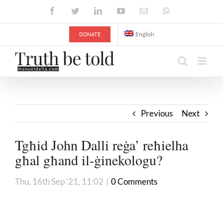
Skip
Facebook
Twitter
LinkedIn
YouTube
Email
WhatsApp
to
content
DONATE
English
Previous
Next
Tgħid John Dalli reġa’ reħielha
għal għand il-ġinekologu?
Thu, 16th Sep '21, 11:02
|
0 Comments