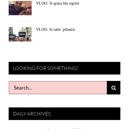
VLOG: Il-qrara bla sigriet
VLOG: Ir-raba’ pilastru
LOOKING FOR SOMETHING?
Search
for:
DAILY ARCHIVES