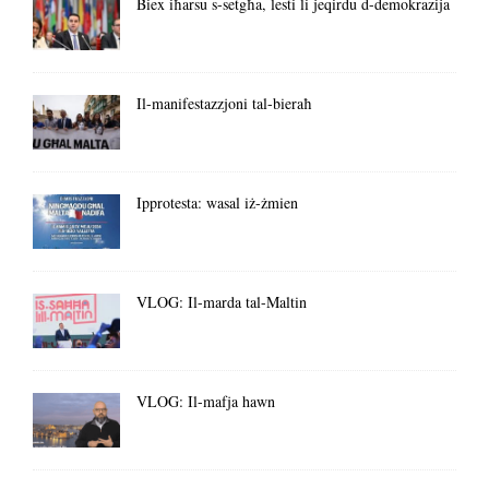
Biex iħarsu s-setgħa, lesti li jeqirdu d-demokrazija
Il-manifestazzjoni tal-bieraħ
Ipprotesta: wasal iż-żmien
VLOG: Il-marda tal-Maltin
VLOG: Il-mafja hawn