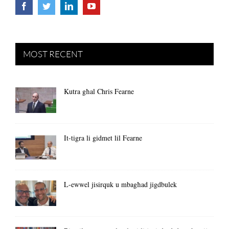
MOST RECENT
Kutra għal Chris Fearne
It-tigra li gidmet lil Fearne
L-ewwel jisirquk u mbagħad jigdbulek