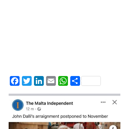
Facebook
Twitter
LinkedIn
Email
WhatsApp
Share