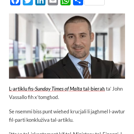
Facebook
Twitter
LinkedIn
Email
WhatsApp
Share
L-artiklu fis-
Sunday Times of Malta
tal-bieraħ
ta’ John
Vassallo fih x’tomgħod.
Se nsemmi biss punt wieħed kruċjali li jagħmel l-awtur
fil-parti konklużiva tal-artiklu.