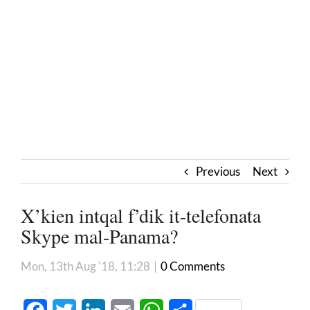
Previous
Next
X’kien intqal f’dik it-telefonata
Skype mal-Panama?
Mon, 13th Aug '18, 11:28
|
0 Comments