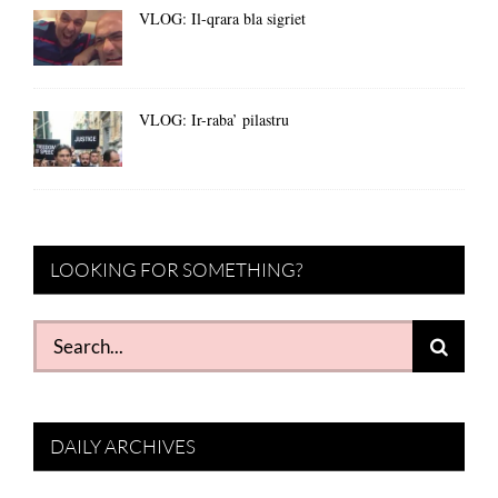
VLOG: Il-qrara bla sigriet
VLOG: Ir-raba’ pilastru
LOOKING FOR SOMETHING?
Search
for:
DAILY ARCHIVES