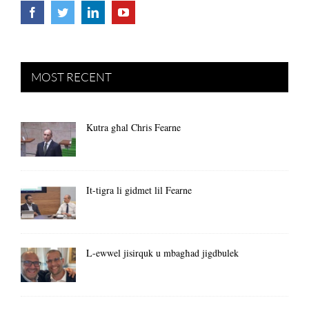
MOST RECENT
Kutra għal Chris Fearne
It-tigra li gidmet lil Fearne
L-ewwel jisirquk u mbagħad jigdbulek