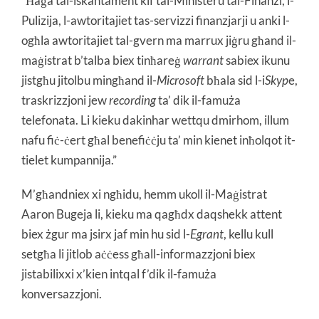
“Ħaġa tal-iskantament kif tal-Ministeru tal-Finanzi, l-
Pulizija, l-awtoritajiet tas-servizzi finanzjarji u anki l-
ogħla awtoritajiet tal-gvern ma marrux jiġru għand il-
maġistrat b’talba biex tinħareġ
warrant
sabiex ikunu
jistgħu jitolbu mingħand il-
Microsoft
bħala sid l-i
Skyp
e,
traskrizzjoni jew
recording
ta’ dik il-famuża
telefonata. Li kieku dakinhar wettqu dmirhom, illum
nafu fiċ-ċert għal benefiċċju ta’ min kienet inħolqot it-
tielet kumpannija.”
M’għandniex xi ngħidu, hemm ukoll il-Maġistrat
Aaron Bugeja li, kieku ma qagħdx daqshekk attent
biex żgur ma jsirx jaf min hu sid l-
Egrant
, kellu kull
setgħa li jitlob aċċess għall-informazzjoni biex
jistabilixxi x’kien intqal f’dik il-famuża
konversazzjoni.