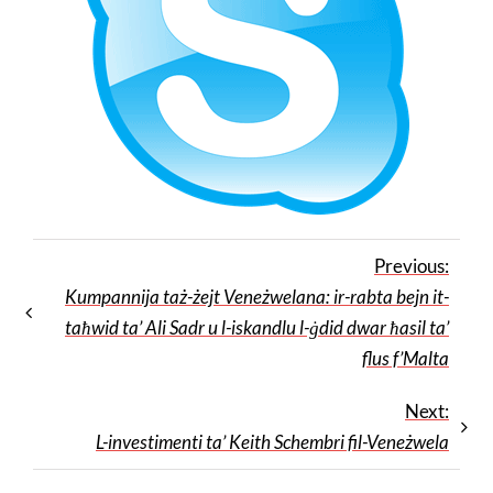
Previous:
Kumpannija taż-żejt Veneżwelana: ir-rabta bejn it-
taħwid ta’ Ali Sadr u l-iskandlu l-ġdid dwar ħasil ta’
flus f’Malta
Next:
L-investimenti ta’ Keith Schembri fil-Veneżwela