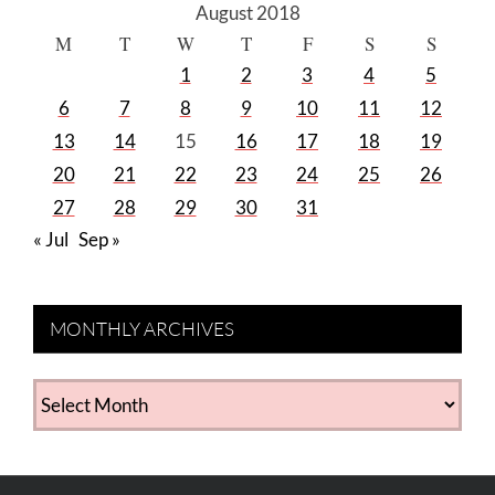
August 2018
M
T
W
T
F
S
S
1
2
3
4
5
6
7
8
9
10
11
12
13
14
15
16
17
18
19
20
21
22
23
24
25
26
27
28
29
30
31
« Jul
Sep »
MONTHLY ARCHIVES
MONTHLY
ARCHIVES