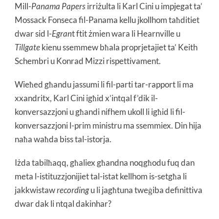
Mill-
Panama Papers
irriżulta li Karl Cini u impjegat ta’
Mossack Fonseca fil-Panama kellu jkollhom taħditiet
dwar sid l-
Egran
t ftit żmien wara li Hearnville u
Tillgate
kienu ssemmew bħala proprjetajiet ta’ Keith
Schembri u Konrad Mizzi rispettivament.
Wieħed għandu jassumi li fil-parti tar-rapport li ma
xxandritx, Karl Cini igħid x’intqal f’dik il-
konversazzjoni u għandi nifhem ukoll li igħid li fil-
konversazzjoni l-prim ministru ma ssemmiex. Din hija
naħa waħda biss tal-istorja.
Iżda tabilħaqq, għaliex għandna noqgħodu fuq dan
meta l-istituzzjonijiet tal-istat kellhom is-setgħa li
jakkwistaw
recording
u li jagħtuna tweġiba definittiva
dwar dak li ntqal dakinhar?