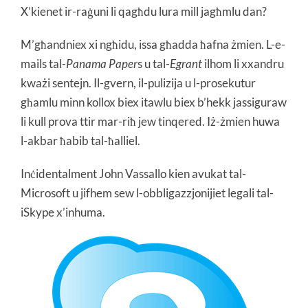
X’kienet ir-raġuni li qagħdu lura mill jagħmlu dan?
M’għandniex xi ngħidu, issa għadda ħafna żmien. L-e-
mails tal-
Panama Paper
s u tal-
Egrant
ilhom li xxandru
kważi sentejn. Il-gvern, il-pulizija u l-prosekutur
għamlu minn kollox biex itawlu biex b’hekk jassiguraw
li kull prova ttir mar-riħ jew tinqered. Iż-żmien huwa
l-akbar ħabib tal-ħalliel.
Inċidentalment John Vassallo kien avukat tal-
Microsoft u jifhem sew l-obbligazzjonijiet legali tal-
iSkype x’inhuma.