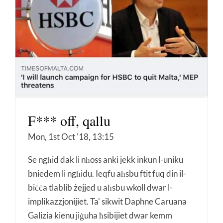
F*** off, qallu
Mon, 1st Oct '18, 13:15
Se ngħid dak li nħoss anki jekk inkun l-uniku
bniedem li ngħidu. Ieqfu aħsbu ftit fuq din il-
biċċa tlablib żejjed u aħsbu wkoll dwar l-
implikazzjonijiet. Ta' sikwit Daphne Caruana
Galizia kienu jiġuha ħsibijiet dwar kemm