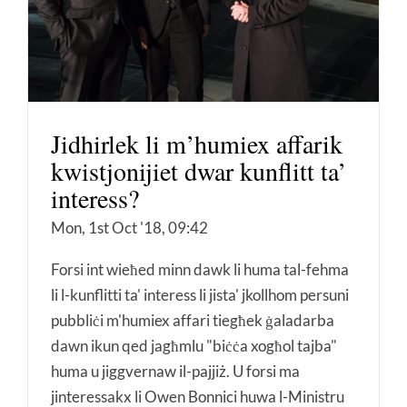
Jidhirlek li m’humiex affarik
kwistjonijiet dwar kunflitt ta’
interess?
Mon, 1st Oct '18, 09:42
Forsi int wieħed minn dawk li huma tal-fehma
li l-kunflitti ta' interess li jista' jkollhom persuni
pubbliċi m'humiex affari tiegħek ġaladarba
dawn ikun qed jagħmlu "biċċa xogħol tajba"
huma u jiggvernaw il-pajjiż. U forsi ma
jinteressakx li Owen Bonnici huwa l-Ministru