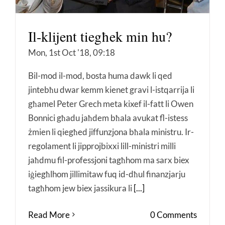
Il-klijent tiegħek min hu?
Mon, 1st Oct '18, 09:18
Bil-mod il-mod, bosta huma dawk li qed
jintebħu dwar kemm kienet gravi l-istqarrija li
għamel Peter Grech meta kixef il-fatt li Owen
Bonnici għadu jaħdem bħala avukat fl-istess
żmien li qiegħed jiffunzjona bħala ministru. Ir-
regolament li jipprojbixxi lill-ministri milli
jaħdmu fil-professjoni tagħhom ma sarx biex
iġiegħlhom jillimitaw fuq id-dħul finanzjarju
tagħhom jew biex jassikura li
[...]
Read More
0 Comments