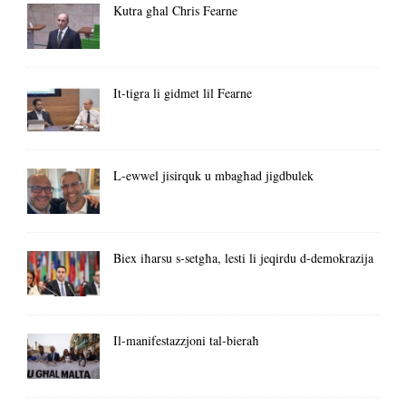
Kutra għal Chris Fearne
It-tigra li gidmet lil Fearne
L-ewwel jisirquk u mbagħad jigdbulek
Biex iħarsu s-setgħa, lesti li jeqirdu d-demokrazija
Il-manifestazzjoni tal-bieraħ