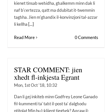
kienet tinsab weħidha, għalkemm minn dak li
naf b'ċertezza, qatt ma ddubitat it-twemmin
tagħha. Jien m'għandix il-konvinzjoni tal-azzar
li kellha
[...]
Read More
0 Comments
STAR COMMENT: jien
xhedt fl-inkjesta Egrant
Mon, 1st Oct '18, 10:32
Dan li ġej inkiteb minn Godfrey Leone Ganado
fil-kummenti ta' taħt il-post ta' dalgħodu
ntitolat Min hu l-klijent tiegħek? Aqraw il-