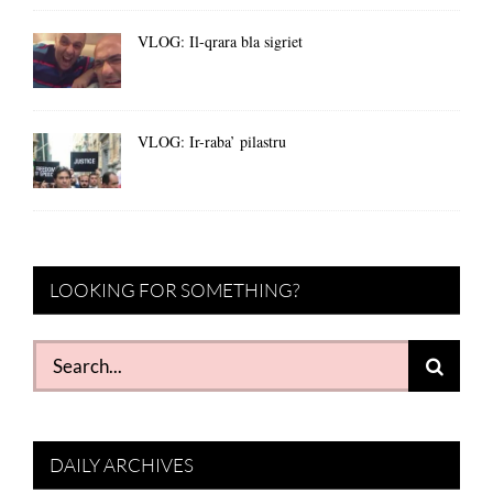
VLOG: Il-qrara bla sigriet
VLOG: Ir-raba’ pilastru
LOOKING FOR SOMETHING?
Search
for:
DAILY ARCHIVES