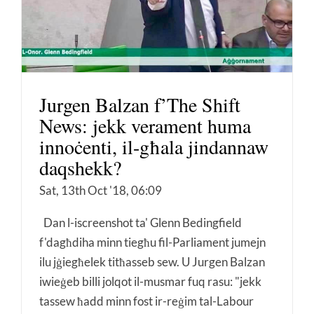
Jurgen Balzan f’The Shift
News: jekk verament huma
innoċenti, il-għala jindannaw
daqshekk?
Sat, 13th Oct '18, 06:09
Dan l-iscreenshot ta' Glenn Bedingfield
f'dagħdiha minn tiegħu fil-Parliament jumejn
ilu jġiegħelek titħasseb sew. U Jurgen Balzan
iwieġeb billi jolqot il-musmar fuq rasu: "jekk
tassew ħadd minn fost ir-reġim tal-Labour