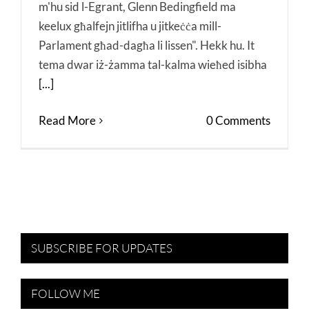
m'hu sid l-Egrant, Glenn Bedingfield ma
keelux għalfejn jitlifha u jitkeċċa mill-
Parlament għad-dagħa li lissen". Hekk hu. It
tema dwar iż-żamma tal-kalma wieħed isibha
[...]
Read More
0 Comments
SUBSCRIBE FOR UPDATES
FOLLOW ME