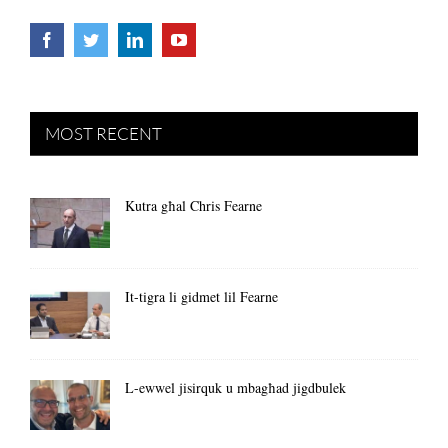
MOST RECENT
Kutra għal Chris Fearne
It-tigra li gidmet lil Fearne
L-ewwel jisirquk u mbagħad jigdbulek