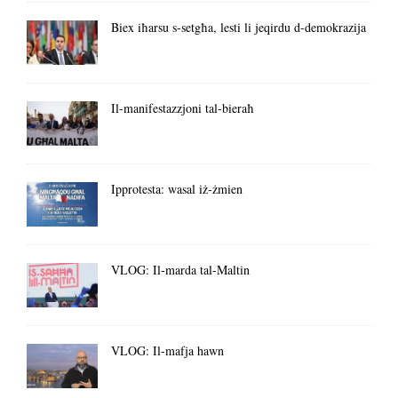
Biex iħarsu s-setgħa, lesti li jeqirdu d-demokrazija
Il-manifestazzjoni tal-bieraħ
Ipprotesta: wasal iż-żmien
VLOG: Il-marda tal-Maltin
VLOG: Il-mafja hawn