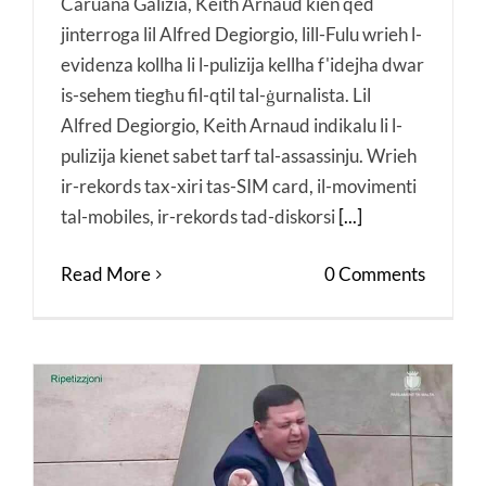
Caruana Galizia, Keith Arnaud kien qed
jinterroga lil Alfred Degiorgio, lill-Fulu wrieh l-
evidenza kollha li l-pulizija kellha f'idejha dwar
is-sehem tiegħu fil-qtil tal-ġurnalista. Lil
Alfred Degiorgio, Keith Arnaud indikalu li l-
pulizija kienet sabet tarf tal-assassinju. Wrieh
ir-rekords tax-xiri tas-SIM card, il-movimenti
tal-mobiles, ir-rekords tad-diskorsi
[...]
Read More
0 Comments