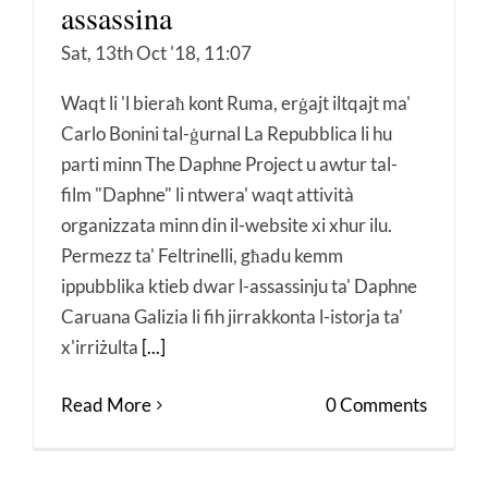
assassina
Sat, 13th Oct '18, 11:07
Waqt li 'l bieraħ kont Ruma, erġajt iltqajt ma'
Carlo Bonini tal-ġurnal La Repubblica li hu
parti minn The Daphne Project u awtur tal-
film "Daphne" li ntwera' waqt attività
organizzata minn din il-website xi xhur ilu.
Permezz ta' Feltrinelli, għadu kemm
ippubblika ktieb dwar l-assassinju ta' Daphne
Caruana Galizia li fih jirrakkonta l-istorja ta'
x'irriżulta
[...]
Read More
0 Comments