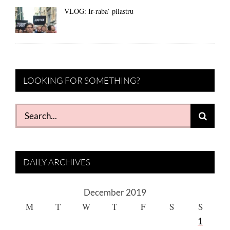
VLOG: Ir-raba’ pilastru
LOOKING FOR SOMETHING?
Search
for:
DAILY ARCHIVES
December 2019
M
T
W
T
F
S
S
1