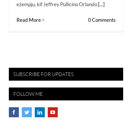
eżempju, kif Jeffrey Pullicino Orlando
[...]
Read More
0 Comments
SUBSCRIBE FOR UPDATES
FOLLOW ME