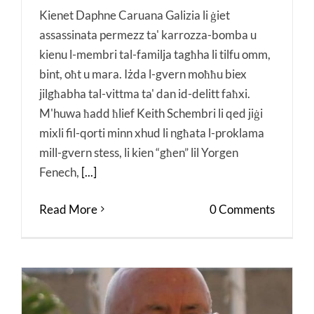
Kienet Daphne Caruana Galizia li ġiet
assassinata permezz ta' karrozza-bomba u
kienu l-membri tal-familja tagħha li tilfu omm,
bint, oħt u mara. Iżda l-gvern moħħu biex
jilgħabha tal-vittma ta' dan id-delitt faħxi.
M'huwa ħadd ħlief Keith Schembri li qed jiġi
mixli fil-qorti minn xhud li ngħata l-proklama
mill-gvern stess, li kien “għen” lil Yorgen
Fenech,
[...]
Read More
0 Comments