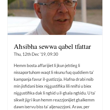
Aħsibha sewwa qabel tfattar
Thu, 12th Dec '19, 09:30
Hemm bosta affarijiet li jkun jeħtieġ li
nissaportuhom waqt li nkunu fuq quddiem ta'
kampanja favur il-ġustizzja. Hafna drabi nsib
min jisfidani biex niġġustifika lili nnifsi u biex
niġġustifika dak li ngħid u il-għala ngħidu. U ta'
sikwit jiġri ikun hemm reazzjonijiet għalkemm
dawn iservu biss ta' aljenazzjoni. Araw, per