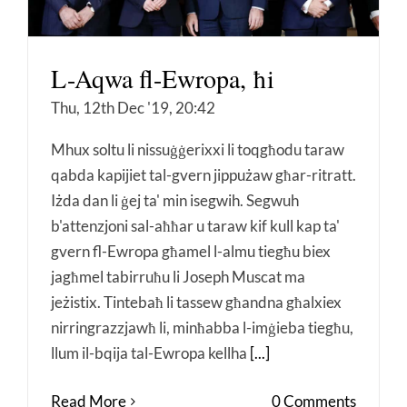
L-Aqwa fl-Ewropa, ħi
Thu, 12th Dec '19, 20:42
Mhux soltu li nissuġġerixxi li toqgħodu taraw
qabda kapijiet tal-gvern jippużaw għar-ritratt.
Iżda dan li ġej ta' min isegwih. Segwuh
b'attenzjoni sal-aħħar u taraw kif kull kap ta'
gvern fl-Ewropa għamel l-almu tiegħu biex
jagħmel tabirruħu li Joseph Muscat ma
jeżistix. Tintebaħ li tassew għandna għalxiex
nirringrazzjawħ li, minħabba l-imġieba tiegħu,
llum il-bqija tal-Ewropa kellha
[...]
Read More
0 Comments