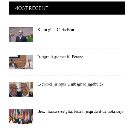
MOST RECENT
Kutra għal Chris Fearne
It-tigra li gidmet lil Fearne
L-ewwel jisirquk u mbagħad jigdbulek
Biex iħarsu s-setgħa, lesti li jeqirdu d-demokrazija