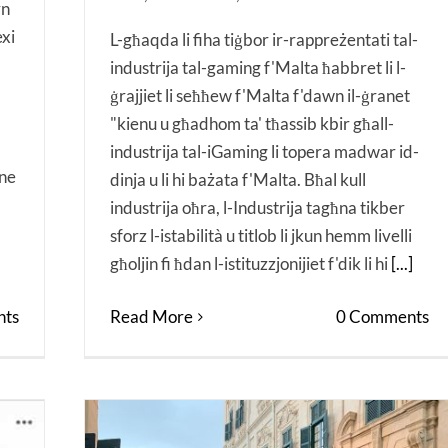
rn
exi
L-għaqda li fiha tiġbor ir-rappreżentati tal-
industrija tal-gaming f'Malta ħabbret li l-
ġrajjiet li seħħew f'Malta f'dawn il-ġranet
"kienu u għadhom ta' tħassib kbir għall-
industrija tal-iGaming li topera madwar id-
ne
dinja u li hi bażata f'Malta. Bħal kull
industrija oħra, l-Industrija tagħna tikber
sforz l-istabilità u titlob li jkun hemm livelli
għoljin fi ħdan l-istituzzjonijiet f'dik li hi
[...]
ts
Read More
0 Comments