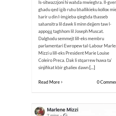
Is-sitwazzjoni hi waħda mwiegħra. Il-gve
għadu qed iġib ruħu bħallikieku kollox mi
ħarir u din l-imġieba qiegħda tħasseb
saħansitra lil dawk li minn dejjem taw l-
appoġġ tagħhom lil Joseph Muscat.
Dalgħodu semmejt lill-eks membru
parlamentari Ewropew tal-Labour Marle
Mizzi u lill-eks President Marie Louise
Coleiro Preca. Dak li stqarrew huwa ta'
sinjifikat kbir għaliex dawn
[...]
Read More
0 Commen