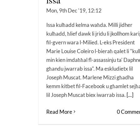
Mon, 9th Dec '19, 12:12
Issa kulħadd kelma waħda. Milli jidher
kulħadd, ħlief dawk li jridu li jkollhom kar
fil-gvern wara l-Milied. L-eks President
Marie Louise Coleiro l-bieraħ qalet li "kul
min kien imdaħħal fl-assassinju ta' Daphn
għandu jwarrab issa". Ma eskludietx lil
Joseph Muscat. Marlene Mizzi għadha
kemm kitbet fil-Facebook u għamlet sejħ
lil Joseph Muscat biex iwarrab issa.
[...]
Read More
0 Commen