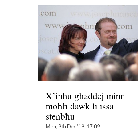
X’inhu għaddej minn
moħħ dawk li issa
stenbħu
Mon, 9th Dec '19, 17:09