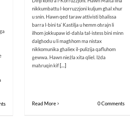
Dinji kontra l-Korruzzjoni. Hawn Malta ilna
nikkumbattu l-korruzzjoni kuljum għal xhur
u snin. Hawn qed taraw attivisti bħalissa
barra l-bini ta' Kastilja u hemm oħrajn li
iga
ilhom jokkupaw id-daħla tal-istess bini minn
dalgħodu u li magħhom ma nistax
l
nikkomunika għaliex il-pulizija qafluhom
e
ġewwa. Hawn nieżla xita qliel. Iżda
maħruqin kif
[...]
a
Read More
0 Comments
ts