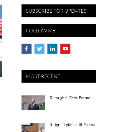
SUBSCRIBE FOR UPDATES
FOLLOW ME
MOST RECENT
Kutra għal Chris Fearne
It-tigra li gidmet lil Fearne