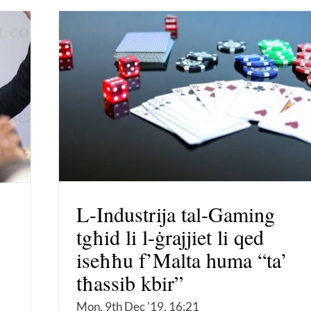
L-Industrija tal-Gaming
tgħid li l-ġrajjiet li qed
iseħħu f’Malta huma “ta’
tħassib kbir”
Mon, 9th Dec '19, 16:21