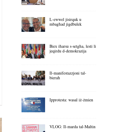
L-ewwel jisirquk u
mbagħad jigdbulek
Biex iħarsu s-setgħa, lesti li
jeqirdu d-demokrazija
Il-manifestazzjoni tal-
bieraħ
Ipprotesta: wasal iż-żmien
VLOG: Il-marda tal-Maltin