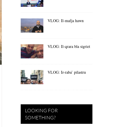
VLOG: Il-mafja hawn
VLOG: Il-qrara bla sigriet
VLOG: Ir-raba’ pilastru
LOOKING FOR
SOMETHING?