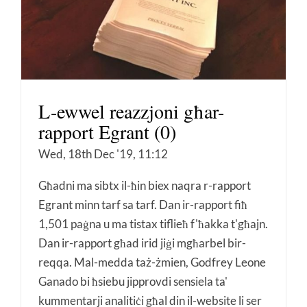
L-ewwel reazzjoni għar-
rapport Egrant (0)
Wed, 18th Dec '19, 11:12
Għadni ma sibtx il-ħin biex naqra r-rapport
Egrant minn tarf sa tarf. Dan ir-rapport fiħ
1,501 paġna u ma tistax tiflieħ f'ħakka t'għajn.
Dan ir-rapport għad irid jiġi mgħarbel bir-
reqqa. Mal-medda taż-żmien, Godfrey Leone
Ganado bi ħsiebu jipprovdi sensiela ta'
kummentarji analitiċi għal din il-website li ser