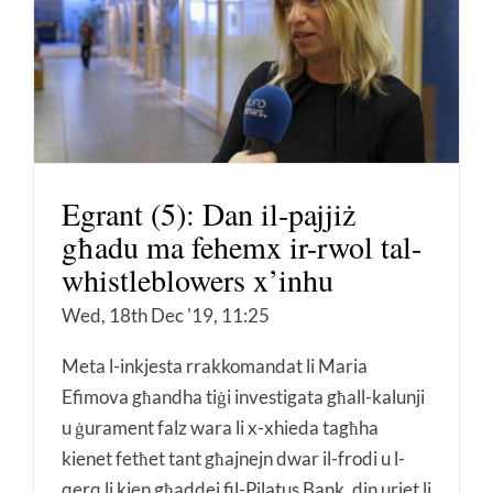
Egrant (5): Dan il-pajjiż
għadu ma fehemx ir-rwol tal-
whistleblowers x’inhu
Wed, 18th Dec '19, 11:25
Meta l-inkjesta rrakkomandat li Maria
Efimova għandha tiġi investigata għall-kalunji
u ġurament falz wara li x-xhieda tagħha
kienet fetħet tant għajnejn dwar il-frodi u l-
qerq li kien għaddej fil-Pilatus Bank, din uriet li