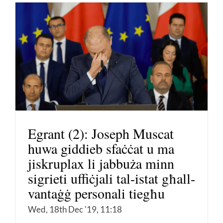
Egrant (2): Joseph Muscat
huwa giddieb sfaċċat u ma
jiskruplax li jabbuża minn
sigrieti uffiċjali tal-istat għall-
vantaġġ personali tiegħu
Wed, 18th Dec '19, 11:18