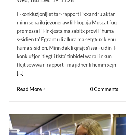
Wed, 18th Dec '19, 11:28
Il-konklużjonijiet tar-rapport li xxandru aktar
minn sena ilu jeżoneraw lill-koppja Muscat fuq
premessa li l-inkjesta ma sabitx provi li huma
s-sidien ta' Egrant u li allura ma setgħux kienu
huma s-sidien. Minn dak li qrajt s'issa - u din il-
konklużjoni tiegħi tista' tinbidel wara li nkun
flejt sewwa r-rapport - ma jidher li hemm xejn
[...]
Read More
0 Comments