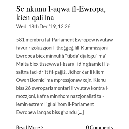
Se nkunu l-aqwa fl-Ewropa,
kien qalilna
Wed, 18th Dec '19, 13:26
581 membru tal-Parlament Ewropew ivvutaw
favur riżoluzzjoni li tħeġġeġ lill-Kummissjoni
Ewropea biex minnufiħ "tibda' djalogu" ma'
Malta biex tissewwa l-ħsara li din għamlet lis-
saltna tad-dritt fil-pajjiż. Jidher ċar li kliem
Owen Bonnici ma mpressjonaw xejn. Kienu
biss 26 ewroparlamentari li vvutaw kontra l-
mozzjoni, ħafna minnhom nazzjonalisti tal-
lemin estrem li għalihom il-Parlament
Ewropew lanqas biss għandu
[...]
Read More
0 Comments