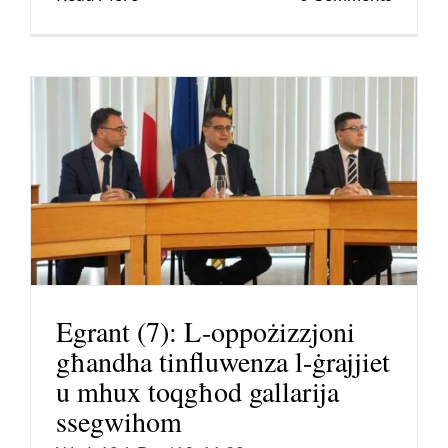
Egrant (7): L-oppożizzjoni
għandha tinfluwenza l-ġrajjiet
u mhux toqgħod gallarija
ssegwihom