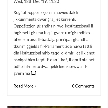
Wed, 18th Dec '19, 11:30
Xogħol l-oppożizzjoni m'huwiex dak li
jikkummenta dwar ġrajjiet kurrenti.
Oppożizzjoni għandha r-rwol kostituzzjonali li
tagħmel l-għassa fuq il-gvern u m'għandhiex
titkellem biss. Il-battalja prinċipali għandha
tkun miġġielda fil-Parlament iżda huwa fatt li
din l-istituzzjoni mhix taqdi d-dmirijiet li kienet
nħolqot biex taqdi. F'dan il-każ, il-qorti ntalbet
tidħol fil-mertu dwar jekk kienx sewwa li l-
gvern ma
[...]
Read More
0 Comments