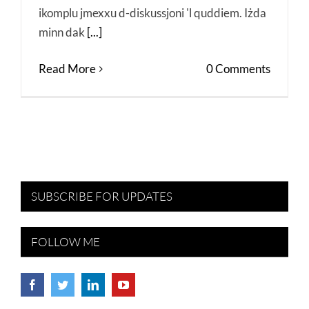
ikomplu jmexxu d-diskussjoni 'l quddiem. Iżda
minn dak
[...]
Read More
0 Comments
SUBSCRIBE FOR UPDATES
FOLLOW ME