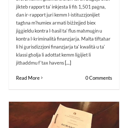
jikteb rapport ta' inkjesta li fiħ 1,501 paġna,
dan ir-rapport juri kemm l-istituzzjonijiet
tagħna m'humiex armati biżżejjed biex
jiġġieldu kontra l-ħasil ta' flus maħmuġin u
kontra l-kriminalità finanzjarja. Malta tiftaħar
li hi ġurisdizzjoni finanzjarja ta' kwalità u ta'
klassi għolja li adottat kemm liġijiet li
jitħaddmu f'tax havens
[...]
Read More
0 Comments