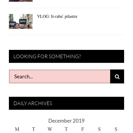
VLOG: Ir-raba’ pilastru
LOOKING FOR SOMETHING?
Search
for:
DAILY ARCHIVES
December 2019
M
T
W
T
F
S
S