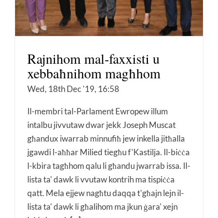
Rajnihom mal-faxxisti u
xebbaħnihom magħhom
Wed, 18th Dec '19, 16:58
Il-membri tal-Parlament Ewropew illum
intalbu jivvutaw dwar jekk Joseph Muscat
għandux iwarrab minnufiħ jew inkella jitħalla
jgawdi l-aħħar Milied tiegħu f'Kastilja. Il-biċċa
l-kbira tagħhom qalu li għandu jwarrab issa. Il-
lista ta' dawk li vvutaw kontrih ma tispiċċa
qatt. Mela ejjew nagħtu daqqa t'għajn lejn il-
lista ta' dawk li għalihom ma jkun ġara' xejn