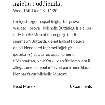
nġiebu quddiemha
Wed, 18th Dec '19, 11:20
L-inkjesta żgur naqset li tgħarbel prova
waħda: il-prova li Michelle Buttigieg, is-sieħba
ta' Michelle Muscat fin-negozju falz li
semmewħ Buttardi, kienet ħallset f'daqqa
dejn li kienet qed tagħmel tajjeb għalih
ipoteka reġistrata fuq appartament
f'Manhattan, New York u dan ftit jiem wara li
allegatament kienet irċieviet parti minn ħlas li
kien sar favur Michelle Muscat
[...]
Read More
0 Comments