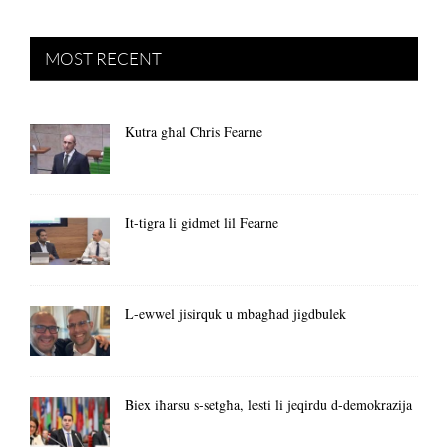
MOST RECENT
Kutra għal Chris Fearne
It-tigra li gidmet lil Fearne
L-ewwel jisirquk u mbagħad jigdbulek
Biex iħarsu s-setgħa, lesti li jeqirdu d-demokrazija