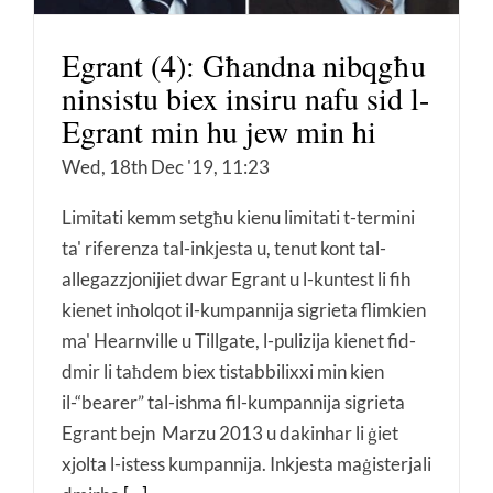
Egrant (4): Għandna nibqgħu
ninsistu biex insiru nafu sid l-
Egrant min hu jew min hi
Wed, 18th Dec '19, 11:23
Limitati kemm setgħu kienu limitati t-termini
ta' riferenza tal-inkjesta u, tenut kont tal-
allegazzjonijiet dwar Egrant u l-kuntest li fih
kienet inħolqot il-kumpannija sigrieta flimkien
ma' Hearnville u Tillgate, l-pulizija kienet fid-
dmir li taħdem biex tistabbilixxi min kien
il-“bearer” tal-ishma fil-kumpannija sigrieta
Egrant bejn Marzu 2013 u dakinhar li ġiet
xjolta l-istess kumpannija. Inkjesta maġisterjali