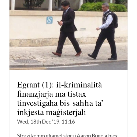
Egrant (1): il-kriminalità
finanzjarja ma tistax
tinvestigaha bis-saħħa ta’
inkjesta maġisterjali
Wed, 18th Dec '19, 11:16
Sforzi kemm għamel sforzi Aaron Bugeja biex