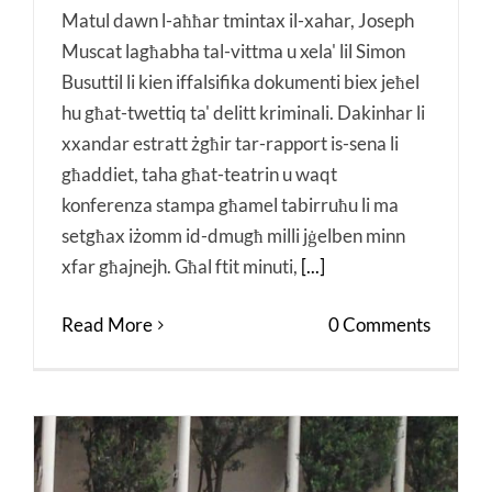
Matul dawn l-aħħar tmintax il-xahar, Joseph
Muscat lagħabha tal-vittma u xela' lil Simon
Busuttil li kien iffalsifika dokumenti biex jeħel
hu għat-twettiq ta' delitt kriminali. Dakinhar li
xxandar estratt żgħir tar-rapport is-sena li
għaddiet, taha għat-teatrin u waqt
konferenza stampa għamel tabirruħu li ma
setgħax iżomm id-dmugħ milli jġelben minn
xfar għajnejh. Għal ftit minuti,
[...]
Read More
0 Comments