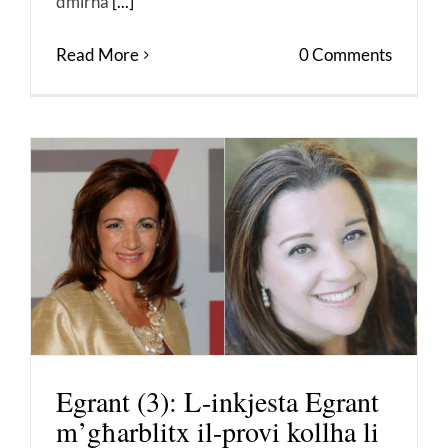
dmirha
[...]
Read More
0 Comments
Egrant (3): L-inkjesta Egrant
m’għarblitx il-provi kollha li