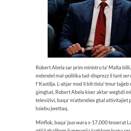
Robert Abela sar prim ministru ta’ Malta billi, 
mdendel mal-politika tad-disprezz li tant ser
f’Kastilja. L-aħjar mod li bih tista’ tmur tajj
ġimgħat, Robert Abela kiser aktar wegħdi milli
televiżivi, baqa’ m’attendiex għal attivitajiet p
ħsiebu jwettaq.
Minflok, baqa’ jsus wara s-17,000 tesserat Lab
qtil li għalihom il-mexxejja tagħhom huma re