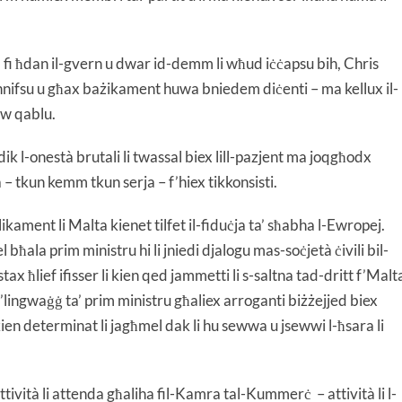
 fi ħdan il-gvern u dwar id-demm li wħud iċċapsu bih, Chris
 innifsu u għax bażikament huwa bniedem diċenti – ma kellux il-
ew qablu.
k l-onestà brutali li twassal biex lill-pazjent ma joqgħodx
 – tkun kemm tkun serja – f’hiex tikkonsisti.
ament li Malta kienet tilfet il-fiduċja ta’ sħabha l-Ewropej.
l bħala prim ministru hi li jniedi djalogu mas-soċjetà ċivili bil-
tax ħlief ifisser li kien qed jammetti li s-saltna tad-dritt f’Malt
lingwaġġ ta’ prim ministru għaliex arroganti biżżejjed biex
kien determinat li jagħmel dak li hu sewwa u jsewwi l-ħsara li
attività li attenda għaliha fil-Kamra tal-Kummerċ – attività li l-