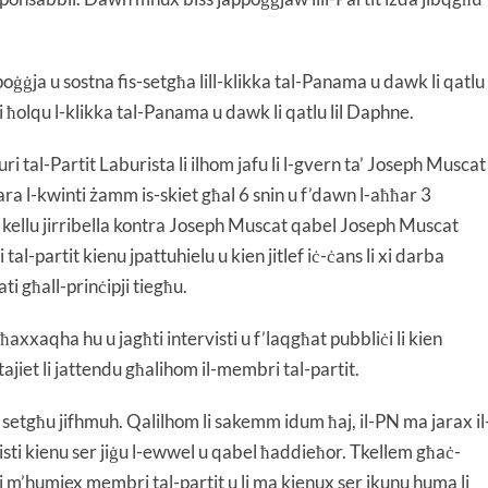
appoġġja u sostna fis-setgħa lill-klikka tal-Panama u dawk li qatlu
i ħolqu l-klikka tal-Panama u dawk li qatlu lil Daphne.
ri tal-Partit Laburista li ilhom jafu li l-gvern ta’ Joseph Muscat
ra l-kwinti żamm is-skiet għal 6 snin u f’dawn l-aħħar 3
 kellu jirribella kontra Joseph Muscat qabel Joseph Muscat
tal-partit kienu jpattuhielu u kien jitlef iċ-ċans li xi darba
ti għall-prinċipji tiegħu.
xaqha hu u jagħti intervisti u f’laqgħat pubbliċi li kien
tajiet li jattendu għalihom il-membri tal-partit.
 setgħu jifhmuh. Qalilhom li sakemm idum ħaj, il-PN ma jarax il
isti kienu ser jiġu l-ewwel u qabel ħaddieħor. Tkellem għaċ-
k li m’humiex membri tal-partit u li ma kienux ser ikunu huma li