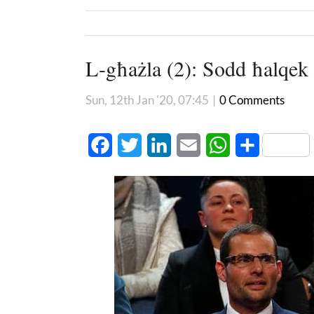
L-għażla (2): Sodd ħalqek 
Sun, 12th Jan '20, 07:45
|
0 Comments
Facebook
Twitter
LinkedIn
Email
WhatsApp
Share