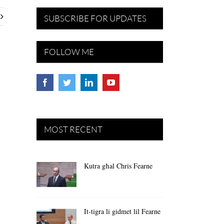
SUBSCRIBE FOR UPDATES
FOLLOW ME
MOST RECENT
Kutra għal Chris Fearne
It-tigra li gidmet lil Fearne