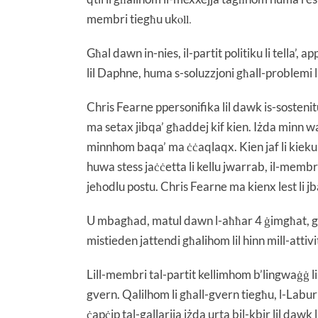
membri tiegħu uk
oll.
Għal dawn in-nies, il-partit politiku li tella’, 
lil Daphne, huma s-soluzzjoni għall-problemi l
Chris Fearne ppersonifika lil dawk is-sostenitu
ma setax jibqa’ għaddej kif kien. Iżda minn wa
minnhom baqa’ ma ċċaqlaqx. Kien jaf li kieku
huwa stess jaċċetta li kellu jwarrab, il-membri 
jeħodlu postu. Chris Fearne ma kienx lest li jba
U mbagħad, matul dawn l-aħħar 4 ġimgħat, għax
mistieden jattendi għalihom lil hinn mill-attivi
Lill-membri tal-partit kellimhom b’lingwaġġ li
gvern. Qalilhom li għall-gvern tiegħu, l-Labur
ċapċip tal-gallarija iżda urta bil-kbir lil daw