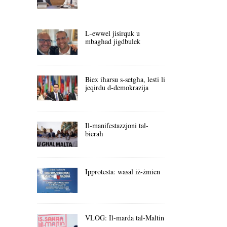
L-ewwel jisirquk u
mbagħad jigdbulek
Biex iħarsu s-setgħa, lesti li
jeqirdu d-demokrazija
Il-manifestazzjoni tal-
bieraħ
Ipprotesta: wasal iż-żmien
VLOG: Il-marda tal-Maltin