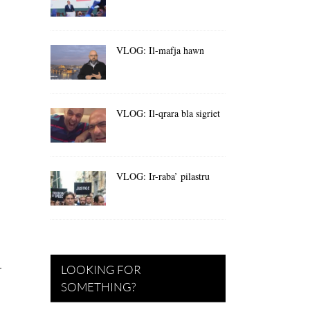
VLOG: Il-mafja hawn
VLOG: Il-qrara bla sigriet
VLOG: Ir-raba’ pilastru
-
LOOKING FOR
SOMETHING?