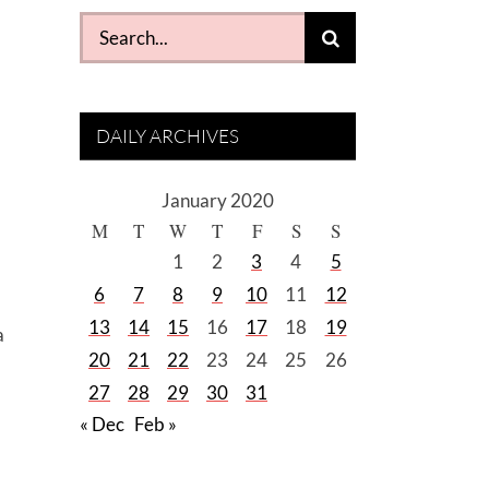
Search
for:
DAILY ARCHIVES
January 2020
M
T
W
T
F
S
S
1
2
3
4
5
6
7
8
9
10
11
12
13
14
15
16
17
18
19
a
20
21
22
23
24
25
26
27
28
29
30
31
« Dec
Feb »