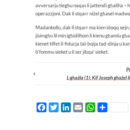
avversarju tiegħu naqas li jattendi għaliha – h
operazzjoni. Dak li stqarr niżel għasel madwar
Madankollu, dak li stqarr ma kien idoqq xejn
jisimgħu lil min igħidilhom li kienu għamlu għ
kienet tilfet il-fiduċja tal-bqija tad-dinja u k
b’fommu sieket u li ser jibqa’ sieket.
P
L-għażla (1): Kif Joseph għażel l
Facebook
Twitter
LinkedIn
Email
WhatsApp
Share