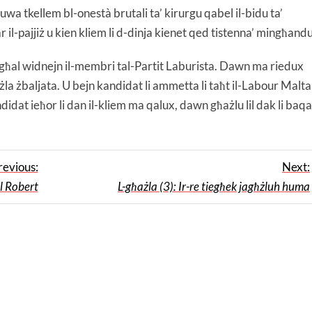
uwa tkellem bl-onestà brutali ta’ kirurgu qabel il-bidu ta’
 il-pajjiż u kien kliem li d-dinja kienet qed tistenna’ mingħandu
 għal widnejn il-membri tal-Partit Laburista. Dawn ma riedux
ażla żbaljata. U bejn kandidat li ammetta li taħt il-Labour Malta
andidat ieħor li dan il-kliem ma qalux, dawn għażlu lil dak li baqa
revious:
Next:
il Robert
L-għażla (3): Ir-re tiegħek jagħżluh huma