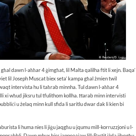
għal dawn l-aħħar 4 ġimgħat, lil Malta qalilha ftit li xejn. Baqa’
viet lil Joseph Muscat biex seta’ kampa għal żmien twil
eb waqt intervista hu li taħrab minnha. Tul dawn l-aħħar 4
 xi wħud jiksru tul tfulithom kollha. Ħarab minn intervisti
ubbliċi u żelaq minn kull sfida li saritlu dwar dak li kien bi
urista li huma nies li jiġu jaqgħu u jqumu mill-korruzzjoni u l-
sponsabbli. Dawn mhux biss jappoġġjaw lill-Partit iżda jibqgħu