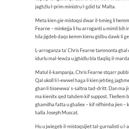
jagħżlu l-prim ministru l-ġdid ta’ Malta.
Meta kien ġie mistoqsi dwar il-ħmieġ li hemm
Fearne – minkejja li hu arroganti u mimli bih
ħila jigdeb daqs kemm kienu gidbu dawk li ġ
L-arroganza ta’ Chris Fearne tammonta għal di
idurlu mal-lewża u jgħidlu bla tlaqliq il-marda
Matul il-kampanja, Chris Fearne stqarr pubblik
Qal ukoll li l-ewwel ħaġa li kien jeħtieġ jagħme
għan li tissewwa’ s-saltna tad-dritt. Dan ma jis
ma kienitx qed taħdem kif suppost. Tkellem b’
għamilha fatta u għaliex – kif nifhimha jien – 
ħalla Joseph Muscat.
Hu u jwieġeb il-mistoqsijiet tal-ġurnalisti u l-