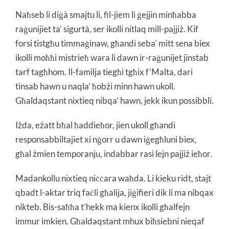
Naħseb li diġà smajtu li, fil-jiem li ġejjin minħabba
raġunijiet ta’ sigurtà, ser ikolli nitlaq mill-pajjiż. Kif
forsi tistgħu timmaġinaw, għandi seba’ mitt sena biex
ikolli moħħi mistrieħ wara li dawn ir-raġunijet jinstab
tarf tagħhom. Il-familja tiegħi tgħix f’Malta, dari
tinsab hawn u naqla’ ħobżi minn hawn ukoll.
Għaldaqstant nixtieq nibqa’ hawn, jekk ikun possibbli.
Iżda, eżatt bħal ħaddieħor, jien ukoll għandi
responsabbiltajiet xi nġorr u dawn iġegħluni biex,
għal żmien temporanju, indabbar rasi lejn pajjiż ieħor.
Madankollu nixtieq niċċara waħda. Li kieku ridt, stajt
qbadt l-aktar triq faċli għalija, jiġifieri dik li ma nibqax
nikteb. Bis-saħħa t’hekk ma kienx ikolli għalfejn
immur imkien. Għaldaqstant mhux biħsiebni nieqaf