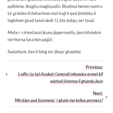
qalbiena. Ibqgħu magħqudin. Bħalissa hemm numru
ta’ ġrieden b’daharhom mal-ħajt li qed jintebħu li
tagħhom għad tasal ukoll. U, bla dubju, ser tasal.
Meta ċ-ċirkostanzi jkunu jippermettu, jien biħsiebni
nirritorna lura lejn pajjiżi.
Sadattant, dan il-blog ser jibqa’ għaddej.
Previous:
L-uffiċċju tal-Avukat Ġenerali mhuwiex armat kif
wieħed jistenna li għandu jkun
Next:
Min kien qed jissemma’, l-għala ma kellux permess?