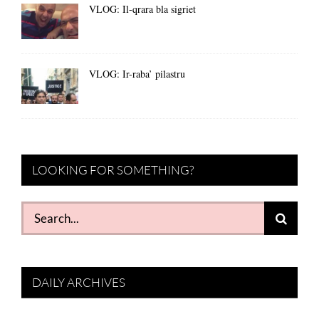
VLOG: Il-qrara bla sigriet
VLOG: Ir-raba’ pilastru
LOOKING FOR SOMETHING?
Search
for:
DAILY ARCHIVES