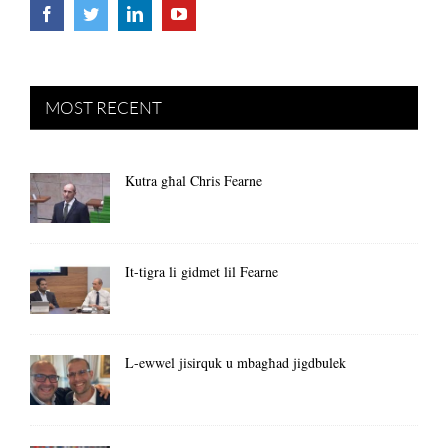
MOST RECENT
Kutra għal Chris Fearne
It-tigra li gidmet lil Fearne
L-ewwel jisirquk u mbagħad jigdbulek