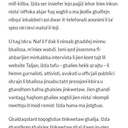
mill-kitba. Iżda ser insiefer lejn pajjiż ieħor biex inkun
nista’ niffoka aħjar fuq xogħli u ma jkollix għalfejn
nibqa’ inħabbel rasi dwar it-telefonati anonimi li ta’
spiss nirċievi matul il-lejl.
U ħaġ’oħra. Naf li f’dak li ninsab għaddej minnu
bħalissa, m’iniex waħdi. Ismi qed jissemma fl-
aħbarijiet minħabba intervista li jien kont tajt lil
website Taljan, iżda tafu – għaliex hekk qrajtu – li
hemm ġurnalisti, attivisti, avukati u uffiċjali pubbliċi
oħrajn li bħalissa jinsabu taħt pressjoni kbira u
għandhom ħafna għalxiex jinkwetaw. Jien għandi
vantaġġ fuqhom għaliex xogħli jien nista’ nkompli
nwettqu b’mod remot. Iżda huma ma jistgħux.
Għaldaqstant toqogħdux tinkwetaw għalija. Iżda
għandkom għalxiex tinkwetaw għal dawn in-nies