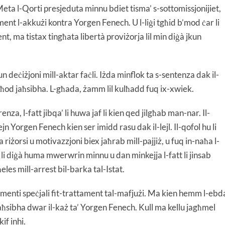
 Meta l-Qorti presjeduta minnu bdiet tisma’ s-sottomissjonijiet,
nt l-akkużi kontra Yorgen Fenech. U l-liġi tgħid b’mod ċar li
, ma tistax tingħata libertà proviżorja lil min diġà jkun
 deċiżjoni mill-aktar faċli. Iżda minflok ta s-sentenza dak il-
oqgħod jaħsibha. L-għada, żamm lil kulħadd fuq ix-xwiek.
za, l-fatt jibqa’ li huwa jaf li kien qed jilgħab man-nar. Il-
ejn Yorgen Fenech kien ser imidd rasu dak il-lejl. Il-qofol hu li
żorsi u motivazzjoni biex jaħrab mill-pajjiż, u fuq in-naħa l-
at li diġà huma mwerwrin minnu u dan minkejja l-fatt li jinsab
ħeles mill-arrest bil-barka tal-Istat.
amenti speċjali fit-trattament tal-mafjużi. Ma kien hemm l-ebd
jaħsibha dwar il-każ ta’ Yorgen Fenech. Kull ma kellu jagħmel
kif inhi.