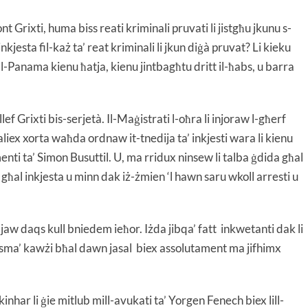
nt Grixti, huma biss reati kriminali pruvati li jistgħu jkunu s-
kjesta fil-każ ta’ reat kriminali li jkun diġà pruvat? Li kieku
tal-Panama kienu ħatja, kienu jintbagħtu dritt il-ħabs, u barra
f Grixti bis-serjetà. Il-Maġistrati l-oħra li injoraw l-għerf
liex xorta waħda ordnaw it-tnedija ta’ inkjesti wara li kienu
ilmenti ta’ Simon Busuttil. U, ma rridux ninsew li talba ġdida għal
għal inkjesta u minn dak iż-żmien ‘l hawn saru wkoll arresti u
aljaw daqs kull bniedem ieħor. Iżda jibqa’ fatt inkwetanti dak li
 jisma’ kawżi bħal dawn jasal biex assolutament ma jifhimx
inhar li ġie mitlub mill-avukati ta’ Yorgen Fenech biex lill-