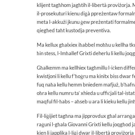
klijent tagħhom jagħtih il-libertà proviżorja.
il-prosekuturi kienu diġà ppreżentaw formalme
meta l-akkużi jkunu ġew preżentati formalment
qiegħed taħt kustodja preventiva.
Ma kellux għalxiex iħabbel moħħu u kellha tkun
ħin stess, l-Imħallef Grixti deherlu li kellu j
Għalkemm ma kellhiex tagħmillu l-iċken differen
kwistjoni li kellu f’ħoġru ma kinitx biss dwar f
fuq naħa kellu hemm bniedem mafjuż, b’ħafna ri
oħra kellu numru ta’ xhieda u uffiċjali tal-ist
maqful fil-ħabs – aħseb u ara li kieku kellu jin
Fil-liġijiet tagħna ma jipprovdux għal arranġ
raġuni l-għala Giovanni Grixti kellu joqgħod 
kien li japplika l-liġi dwar il-libertà proviżorja 