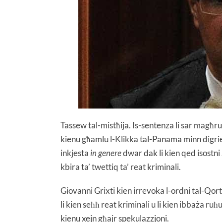
Tassew tal-mistħija. Is-sentenza li sar magħru
kienu għamlu l-Klikka tal-Panama minn digriet 
inkjesta
in genere
dwar dak li kien qed isostn
kbira ta’ twettiq ta’ reat kriminali.
Giovanni Grixti kien irrevoka l-ordni tal-Qort
li kien seħħ reat kriminali u li kien ibbaża ru
kienu xejn għajr spekulazzjoni.