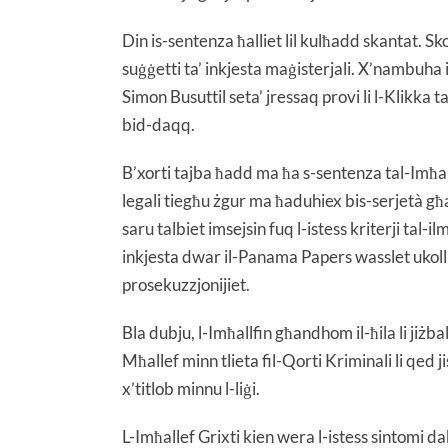
Din is-sentenza ħalliet lil kulħadd skantat. Sko
suġġetti ta’ inkjesta maġisterjali. X’nambuha in
Simon Busuttil seta’ jressaq provi li l-Klikka 
bid-daqq.
B’xorti tajba ħadd ma ħa s-sentenza tal-Imħalle
legali tiegħu żgur ma ħaduhiex bis-serjetà għa
saru talbiet imsejsin fuq l-istess kriterji tal-
inkjesta dwar il-Panama Papers wasslet ukoll 
prosekuzzjonijiet.
Bla dubju, l-Imħallfin għandhom il-ħila li jiżb
Mħallef minn tlieta fil-Qorti Kriminali li qed
x’titlob minnu l-liġi.
L-Imħallef Grixti kien wera l-istess sintomi dak