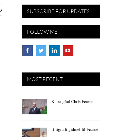
SUBSCRIBE FOR UPDATES
FOLLOW ME
MOST RECENT
Kutra għal Chris Fearne
It-tigra li gidmet lil Fearne