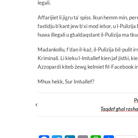
legali.
Affarijiet li jiġru ta’ spiss. Ikun hemm min, pe
fastidju b’kant jew b’xi mod ieħor, u l-Pulizij
huwa illegali u għaldaqstant il-Pulizija ma tkun
Madankollu, f’dan il-każ, il-Pulizija bil-pulit i
Kriminali. Li kieku l-Imħallef kien jaf jistħi, 
Azzopardi kiteb żewġ kelmiet fil-Facebook indiri
Mhux hekk, Sur Imħallef?
P
Taqdef għal rasha