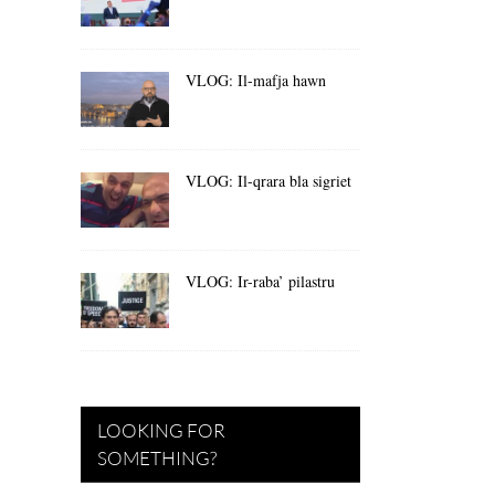
VLOG: Il-mafja hawn
VLOG: Il-qrara bla sigriet
VLOG: Ir-raba’ pilastru
LOOKING FOR
SOMETHING?