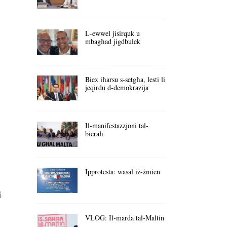
L-ewwel jisirquk u
mbagħad jigdbulek
Biex iħarsu s-setgħa, lesti li
jeqirdu d-demokrazija
Il-manifestazzjoni tal-
bieraħ
Ipprotesta: wasal iż-żmien
i
VLOG: Il-marda tal-Maltin