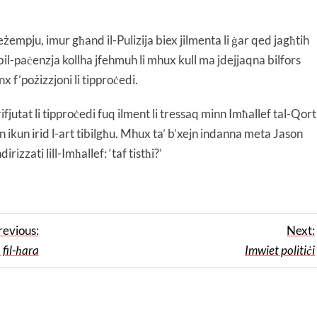
reżempju, imur għand il-Pulizija biex jilmenta li ġar qed jagħtih
a bil-paċenzja kollha jfehmuh li mhux kull ma jdejjaqna bilfors
x f’pożizzjoni li tipproċedi.
rrifjutat li tipproċedi fuq ilment li tressaq minn Imħallef tal-Qort
kien ikun irid l-art tibilgħu. Mhux ta’ b’xejn indanna meta Jason
zzati lill-Imħallef: ‘taf tistħi?’
revious:
Next:
 fil-ħara
Imwiet politiċi