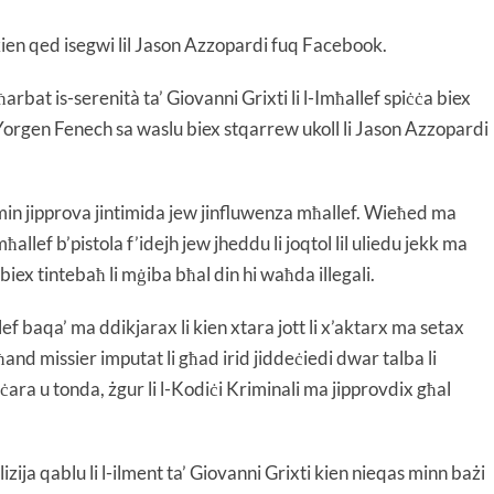
 kien qed isegwi lil Jason Azzopardi fuq Facebook.
rbat is-serenità ta’ Giovanni Grixti li l-Imħallef spiċċa biex
’ Yorgen Fenech sa waslu biex stqarrew ukoll li Jason Azzopardi
lil min jipprova jintimida jew jinfluwenza mħallef. Wieħed ma
allef b’pistola f’idejh jew jheddu li joqtol lil uliedu jekk ma
iex tintebaħ li mġiba bħal din hi waħda illegali.
f baqa’ ma ddikjarax li kien xtara jott li x’aktarx ma setax
għand missier imputat li għad irid jiddeċiedi dwar talba li
 ċara u tonda, żgur li l-Kodiċi Kriminali ma jipprovdix għal
izija qablu li l-ilment ta’ Giovanni Grixti kien nieqas minn bażi