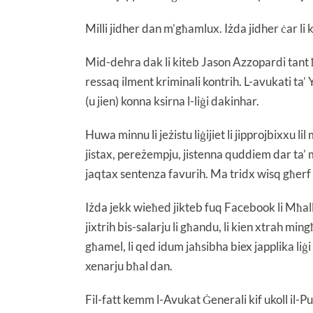
Milli jidher dan m’għamlux. Iżda jidher ċar li
Mid-dehra dak li kiteb Jason Azzopardi tant ħa
ressaq ilment kriminali kontrih. L-avukati ta
(u jien) konna ksirna l-liġi dakinhar.
Huwa minnu li jeżistu liġijiet li jipprojbixxu 
jistax, pereżempju, jistenna quddiem dar ta’ mħ
jaqtax sentenza favurih. Ma tridx wisq għerf b
Iżda jekk wieħed jikteb fuq Facebook li Mħalle
jixtrih bis-salarju li għandu, li kien xtrah min
għamel, li qed idum jaħsibha biex japplika liġi
xenarju bħal dan.
Fil-fatt kemm l-Avukat Ġenerali kif ukoll il-Pul