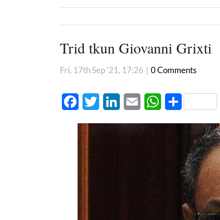
Trid tkun Giovanni Grixti
Fri, 17th Sep '21, 17:26
|
0 Comments
Facebook
Twitter
LinkedIn
Email
WhatsApp
Share