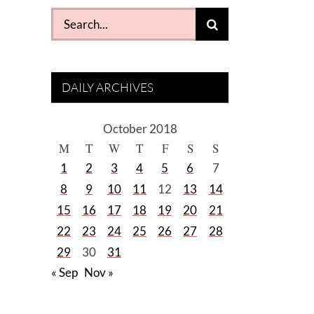
Search
for:
DAILY ARCHIVES
October 2018
M
T
W
T
F
S
S
1
2
3
4
5
6
7
8
9
10
11
12
13
14
15
16
17
18
19
20
21
22
23
24
25
26
27
28
29
30
31
« Sep
Nov »