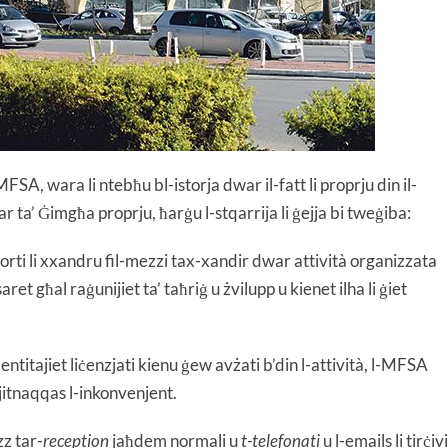
A, wara li ntebħu bl-istorja dwar il-fatt li proprju din il-
r ta’ Ġimgħa proprju, ħarġu l-stqarrija li ġejja bi tweġiba:
orti li xxandru fil-mezzi tax-xandir dwar attività organizzata
et għal raġunijiet ta’ taħriġ u żvilupp u kienet ilha li ġiet
l-entitajiet liċenzjati kienu ġew avżati b’din l-attività, l-MFSA
 jitnaqqas l-inkonvenjent.
zz tar-
reception
jaħdem normali u
t-telefonati
u l-emails li tirċivi