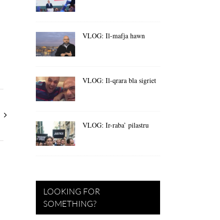
VLOG: Il-mafja hawn
VLOG: Il-qrara bla sigriet
VLOG: Ir-raba’ pilastru
LOOKING FOR
SOMETHING?