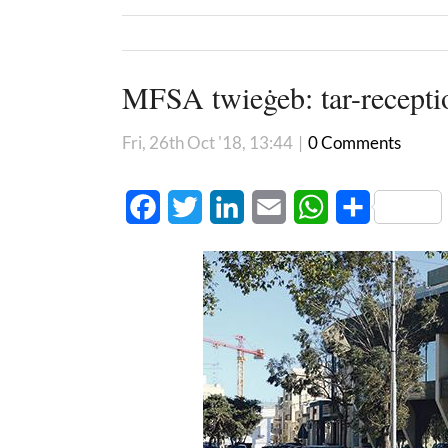
MFSA twieġeb: tar-receptio
Fri, 26th Oct '18, 13:44
|
0 Comments
Facebook
Twitter
LinkedIn
Email
WhatsApp
Share