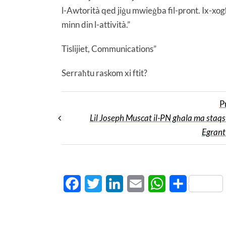
l-Awtorità qed jiġu mwieġba fil-pront. Ix-xogħol
minn din l-attività.”
Tislijiet, Communications”
Serraħtu raskom xi ftit?
P
Lil Joseph Muscat il-PN għala ma staqsi
Egrant
Facebook
Twitter
LinkedIn
Email
WhatsApp
Share