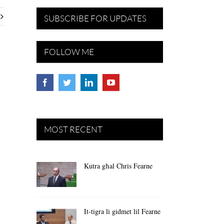
SUBSCRIBE FOR UPDATES
FOLLOW ME
MOST RECENT
Kutra għal Chris Fearne
It-tigra li gidmet lil Fearne