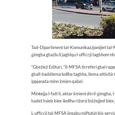
Tad-Dipartiment tal-Komunikazzjonijiet tal-MFS
ġimgħa għażlu li jagħlqu l-uffiċċji tagħhom nha
“Għeżież Edituri, “Il-MFSA tirreferi għal rapp
għall-ħaddiema kollha tagħha, liema attività sar
ippjanata minn żmien qabel.
Minkejja l-fatt li, aktar kmieni din il-ġimgħa, 
ħadet ħsieb biex ikollha riżorsi biżżejjed biex
L-uffiċċji tal-MFSA jinsabu miftuħin bis-servi