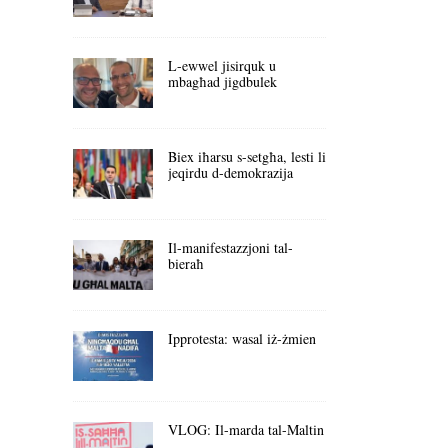
L-ewwel jisirquk u
mbagħad jigdbulek
Biex iħarsu s-setgħa, lesti li
jeqirdu d-demokrazija
Il-manifestazzjoni tal-
bieraħ
Ipprotesta: wasal iż-żmien
VLOG: Il-marda tal-Maltin