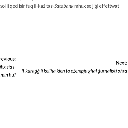
 li qed isir fuq il-każ tas-
Satabank
mhux se jiġi effettwat
revious:
Next:
hx sid l-
Il-kuraġġ li kellha kien ta eżempju għal ġurnalisti oħra
 min hu?