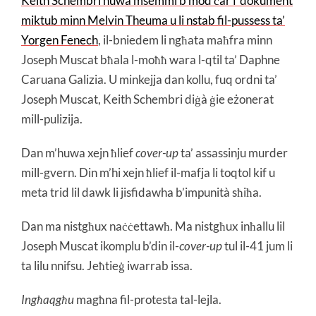
Keith Schembri huwa msemmi b’mod ċar f’dokument
miktub minn Melvin Theuma u li nstab fil-pussess ta’
Yorgen Fenech
, il-bniedem li ngħata maħfra minn
Joseph Muscat bħala l-moħħ wara l-qtil ta’ Daphne
Caruana Galizia. U minkejja dan kollu, fuq ordni ta’
Joseph Muscat, Keith Schembri diġà ġie eżonerat
mill-pulizija.
Dan m’huwa xejn ħlief
cover-up
ta’ assassinju murder
mill-gvern. Din m’hi xejn ħlief il-mafja li toqtol kif u
meta trid lil dawk li jisfidawha b’impunità sħiħa.
Dan ma nistgħux naċċettawħ. Ma nistgħux inħallu lil
Joseph Muscat ikomplu b’din il-
cover-up
tul il-41 jum li
ta lilu nnifsu. Jeħtieġ iwarrab issa.
Ingħaqgħu
magħna fil-protesta tal-lejla.