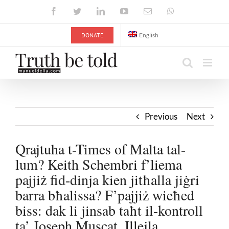
Skip
Facebook
Twitter
LinkedIn
YouTube
Email
WhatsApp
to
content
DONATE
English
Previous
Next
Qrajtuha t-Times of Malta tal-
lum? Keith Schembri f’liema
pajjiż fid-dinja kien jitħalla jiġri
barra bħalissa? F’pajjiż wieħed
biss: dak li jinsab taħt il-kontroll
ta’ Joseph Muscat. Illejla