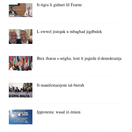
It-tigra li gidmet lil Fearne
L-ewwel jisirquk u mbagħad jigdbulek
Biex iħarsu s-setgħa, lesti li jeqirdu d-demokrazija
Il-manifestazzjoni tal-bieraħ
Ipprotesta: wasal iż-żmien