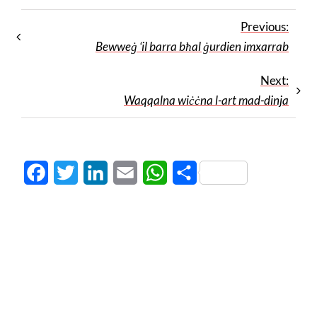
Previous:
Bewweġ ‘il barra bħal ġurdien imxarrab
Next:
Waqqalna wiċċna l-art mad-dinja
Facebook
Twitter
LinkedIn
Email
WhatsApp
Share