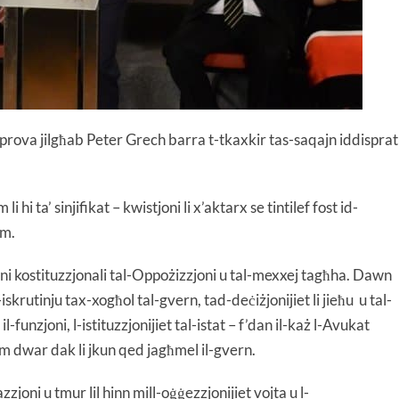
ipprova jilgħab Peter Grech barra t-tkaxkir tas-saqajn iddisprat
 hi ta’ sinjifikat – kwistjoni li x’aktarx se tintilef fost id-
mm.
zjoni kostituzzjonali tal-Oppożizzjoni u tal-mexxej tagħha. Dawn
rutinju tax-xogħol tal-gvern, tad-deċiżjonijiet li jieħu u tal-
-funzjoni, l-istituzzjonijiet tal-istat – f’dan il-każ l-Avukat
 dwar dak li jkun qed jagħmel il-gvern.
zjoni u tmur lil hinn mill-oġġezzjonijiet vojta u l-