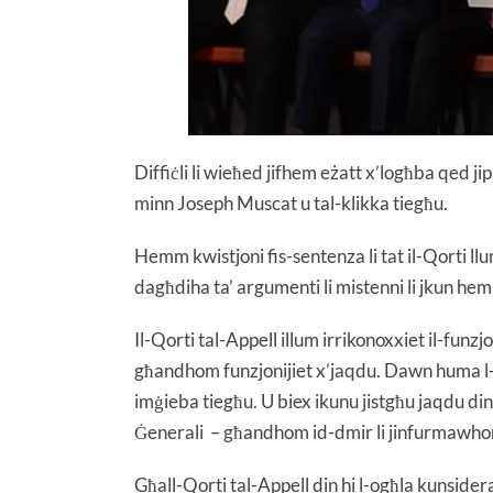
Diffiċli li wieħed jifhem eżatt x’logħba qed j
minn Joseph Muscat u tal-klikka tiegħu.
Hemm kwistjoni fis-sentenza li tat il-Qorti llum li
dagħdiha ta’ argumenti li mistenni li jkun he
Il-Qorti tal-Appell illum irrikonoxxiet il-fun
għandhom funzjonijiet x’jaqdu. Dawn huma l-isk
imġieba tiegħu. U biex ikunu jistgħu jaqdu din il
Ġenerali – għandhom id-dmir li jinfurmawhom
Għall-Qorti tal-Appell din hi l-ogħla kunsideraz