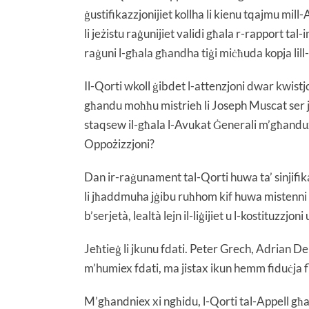
ġustifikazzjonijiet kollha li kienu tqajmu mill
li jeżistu raġunijiet validi għala r-rapport 
raġuni l-għala għandha tiġi miċħuda kopja lil
Il-Qorti wkoll ġibdet l-attenzjoni dwar kwistjo
għandu moħħu mistrieħ li Joseph Muscat ser jir
staqsew il-għala l-Avukat Ġenerali m’għandux 
Oppożizzjoni?
Dan ir-raġunament tal-Qorti huwa ta’ sinjifi
li jħaddmuha jġibu ruħhom kif huwa mistenni li
b’serjetà, lealtà lejn il-liġijiet u l-kostituzzj
Jeħtieġ li jkunu fdati. Peter Grech, Adrian De
m’humiex fdati, ma jistax ikun hemm fiduċja fl
M’għandniex xi ngħidu, l-Qorti tal-Appell għ