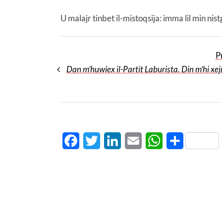
U malajr tinbet il-mistoqsija: imma lil min ni
P
Dan m’huwiex il-Partit Laburista. Din m’hi xejn 
Facebook
Twitter
LinkedIn
Email
WhatsApp
Share