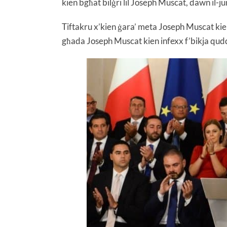
kien bgħat bilġri lil Joseph Muscat, dawn il-jum
Tiftakru x’kien ġara’ meta Joseph Muscat kien
għada Joseph Muscat kien infexx f’bikja qudd