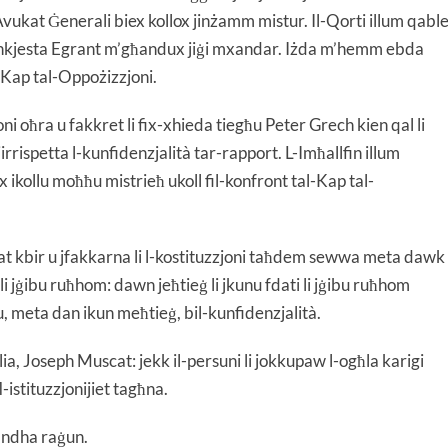
-Avukat Ġenerali biex kollox jinżamm mistur. Il-Qorti illum qabl
tal-inkjesta Egrant m’għandux jiġi mxandar. Iżda m’hemm ebda
l-Kap tal-Oppożizzjoni.
ni oħra u fakkret li fix-xhieda tiegħu Peter Grech kien qal li
rispetta l-kunfidenzjalità tar-rapport. L-Imħallfin illum
ikollu moħħu mistrieħ ukoll fil-konfront tal-Kap tal-
kat kbir u jfakkarna li l-kostituzzjoni taħdem sewwa meta dawk
 jġibu ruħhom: dawn jeħtieġ li jkunu fdati li jġibu ruħhom
oni u, meta dan ikun meħtieġ, bil-kunfidenzjalità.
lia, Joseph Muscat: jekk il-persuni li jokkupaw l-ogħla karigi
-istituzzjonijiet tagħna.
andha raġun.