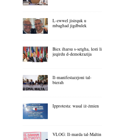
L-ewwel jisirquk u
mbagħad jigdbulek
Biex iħarsu s-setgħa, lesti li
jeqirdu d-demokrazija
Il-manifestazzjoni tal-
bieraħ
Ipprotesta: wasal iż-żmien
VLOG: Il-marda tal-Maltin