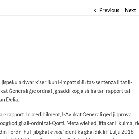
Previous
Next
spekula dwar x’ser ikun l-impatt sħiħ tas-sentenza li tat il-
kat Ġenerali ġie ordnat jgħaddi kopja sħiħa tar-rapport tal-
an Delia.
ar-rapport. Inkredibilment, l-Avukat Ġenerali qed jipprova
iex joqgħod għall-ordni tal-Qorti. Meta wieħed jiftakar li kulma jr
n l-ordni hu li jibgħat
e-mail
identika għal dik li f’Lulju 2018