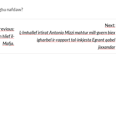
stgħu nafdaw?
Next:
revious:
L-Imħallef irtirat Antonio Mizzi maħtur mill-gvern biex
ħlief il-
igħarbel ir-rapport tal-inkjesta Egrant qabel
Mafja.
jixxandar