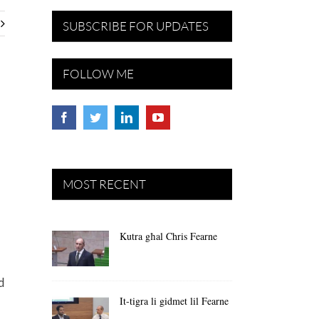
SUBSCRIBE FOR UPDATES
FOLLOW ME
MOST RECENT
Kutra għal Chris Fearne
id
It-tigra li gidmet lil Fearne