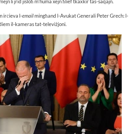
ejn li jrid jisloħ m’huma xejn ħlief tkaxkir tas-saqajn.
 irċieva l-
email
mingħand l-Avukat Ġenerali Peter Grech: l-
iem il-kameras tat-televiżjoni.