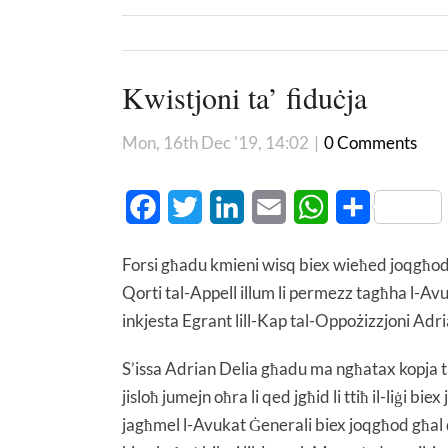
Kwistjoni ta’ fiduċja
Mon, 16th Dec '19, 14:02
|
0 Comments
Facebook
Twitter
LinkedIn
Email
WhatsApp
Share
Forsi għadu kmieni wisq biex wieħed joqgħod ji
Qorti tal-Appell illum li permezz tagħha l-Avu
inkjesta Egrant lill-Kap tal-Oppożizzjoni Adri
S’issa Adrian Delia għadu ma ngħatax kopja t
jisloħ jumejn oħra li qed jgħid li ttiħ il-liġi b
jagħmel l-Avukat Ġenerali biex joqgħod għal di