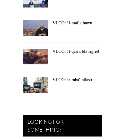
VLOG: Il-mafja hawn
VLOG: Il-qrara bla sigriet
VLOG: Ir-raba’ pilastru
LOOKING FOR
SOMETHING?