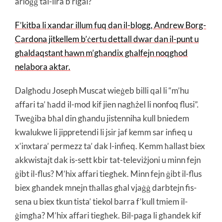
arloġġ tal-lira b’rigal?
F’kitba li xandar illum fuq dan il-blogg, Andrew Borg-
Cardona jitkellem b’ċertu dettall dwar dan il-punt u
għaldaqstant hawn m’għandix għalfejn noqgħod
nelabora aktar.
Dalgħodu Joseph Muscat wieġeb billi qal li “m’hu
affari ta’ ħadd il-mod kif jien nagħżel li nonfoq flusi”.
Tweġiba bħal din għandu jistenniha kull bniedem
kwalukwe li jippretendi li jsir jaf kemm sar infieq u
x’inxtara’ permezz ta’ dak l-infieq. Kemm ħallast biex
akkwistajt dak is-sett kbir tat-televiżjoni u minn fejn
ġibt il-flus? M’hix affari tiegħek. Minn fejn ġibt il-flus
biex għandek mnejn tħallas għal vjaġġ darbtejn fis-
sena u biex tkun tista’ tiekol barra f’kull tmiem il-
ġimgħa? M’hix affari tiegħek. Bil-paga li għandek kif