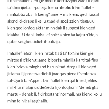
li fih imħallef kien ġie mixli b’korruzzjoni waqt il-qadi
ta’ dmirijietu. Il-pulizija kienu ntebħu li l-imħallef –
minħabba żball li kien għamel – ma kienx qed ifassal
skond id-drapp li kellu għad-dispożizzjoni tiegħu u
kien qed jonfoq aktar minn dak li suppost kien qed
idaħħal. U dan l-imħallef spiċċa biex ħa ħajtu b’idejh
qabel setgħet tixlieh il-pulizija.
Imħallef ieħor li kien instab ħati ta’ tixħim kien ġie
mistoqsi x’kien għamel b’borża mimlija karti tal-flus li
kien irċieva mingħand baruni tad-droga li kien qed
jittama li jippreswadieh li jnaqqas piena f’sentenza
tal-Qorti tal-Appell. L-imħallef kien qal li ried jeħles
mill-flus malajr u ddeċieda li jonfoqhom f’deheb għal
martu – deheb li, f’ċirkostanzi normali, ma kienx ikollu
minn fejn iħallas għalih.