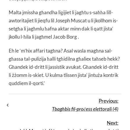
Malta jmissha għandha liġijiet li jagħtu s-saħħa lill-
awtoritajiet li jieqfu lil Joseph Muscat u li jkollhom is-
setgħa li jagħmlu ħafna aktar minn dak li qatt jista’
jkollu l-ħila li jagħmel Jacob Borg .
Eh le ‘m’hix affari tagħna? Asal wasla magħna sal-
għassa tal-pulizija ħalli tgħidilna għaliex taħseb hekk?
Għandek id-dritt li jassistik avukat. Għandek id-dritt
li żżomm is-skiet. U kulma tlissen jista’ jintuża kontrik
quddiem il-qorti.’
Previous:
Tbagħbis fil-proċess elettorali (4)
Next: