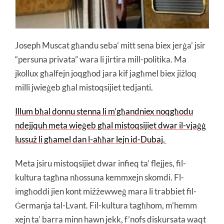
Joseph Muscat għandu seba’ mitt sena biex jerġa’ jsir
“persuna privata” wara li jirtira mill-politika. Ma
jkollux għalfejn joqgħod jara kif jagħmel biex jiżloq
milli jwieġeb għal mistoqsijiet tedjanti.
Illum bħal donnu stenna li m’għandniex noqgħodu
ndejjquh meta wieġeb għal mistoqsijiet dwar il-vjaġġ
lussuż li għamel dan l-aħħar lejn id-Dubaj.
Meta jsiru mistoqsijiet dwar infieq ta’ flejjes, fil-
kultura tagħna nħossuna kemmxejn skomdi. Fl-
imgħoddi jien kont miżżewweġ mara li trabbiet fil-
Ġermanja tal-Lvant. Fil-kultura tagħhom, m’hemm
xejn ta’ barra minn hawn jekk, f’nofs diskursata waqt