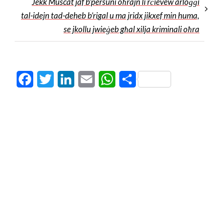
Jekk Muscat jaf b’persuni oħrajn li rċievew arloġġi
tal-idejn tad-deheb b’rigal u ma jridx jikxef min huma,
se jkollu jwieġeb għal xilja kriminali oħra
Facebook
Twitter
LinkedIn
Email
WhatsApp
Share