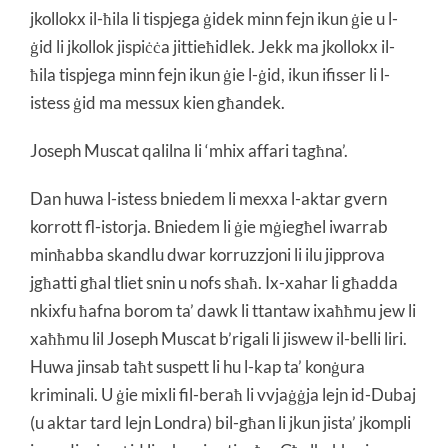
jkollokx il-ħila li tispjega ġidek minn fejn ikun ġie u l-
ġid li jkollok jispiċċa jittieħidlek. Jekk ma jkollokx il-
ħila tispjega minn fejn ikun ġie l-ġid, ikun ifisser li l-
istess ġid ma messux kien għandek.
Joseph Muscat qalilna li ‘mhix affari tagħna’.
Dan huwa l-istess bniedem li mexxa l-aktar gvern
korrott fl-istorja. Bniedem li ġie mġiegħel iwarrab
minħabba skandlu dwar korruzzjoni li ilu jipprova
jgħatti għal tliet snin u nofs sħaħ. Ix-xahar li għadda
nkixfu ħafna borom ta’ dawk li ttantaw ixaħħmu jew li
xaħħmu lil Joseph Muscat b’rigali li jiswew il-belli liri.
Huwa jinsab taħt suspett li hu l-kap ta’ konġura
kriminali. U ġie mixli fil-beraħ li vvjaġġja lejn id-Dubaj
(u aktar tard lejn Londra) bil-għan li jkun jista’ jkompli