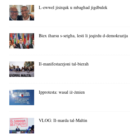
L-ewwel jisirquk u mbagħad jigdbulek
Biex iħarsu s-setgħa, lesti li jeqirdu d-demokrazija
Il-manifestazzjoni tal-bieraħ
Ipprotesta: wasal iż-żmien
VLOG: Il-marda tal-Maltin