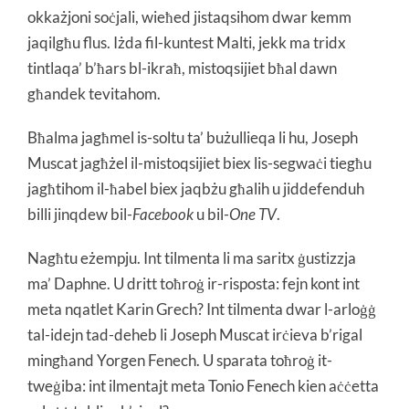
okkażjoni soċjali, wieħed jistaqsihom dwar kemm
jaqilgħu flus. Iżda fil-kuntest Malti, jekk ma tridx
tintlaqa’ b’ħars bl-ikraħ, mistoqsijiet bħal dawn
għandek tevitahom.
Bħalma jagħmel is-soltu ta’ bużullieqa li hu, Joseph
Muscat jagħżel il-mistoqsijiet biex lis-segwaċi tiegħu
jagħtihom il-ħabel biex jaqbżu għalih u jiddefenduh
billi jinqdew bil-
Facebook
u bil-
One TV
.
Nagħtu eżempju. Int tilmenta li ma saritx ġustizzja
ma’ Daphne. U dritt toħroġ ir-risposta: fejn kont int
meta nqatlet Karin Grech? Int tilmenta dwar l-arloġġ
tal-idejn tad-deheb li Joseph Muscat irċieva b’rigal
mingħand Yorgen Fenech. U sparata toħroġ it-
tweġiba: int ilmentajt meta Tonio Fenech kien aċċetta