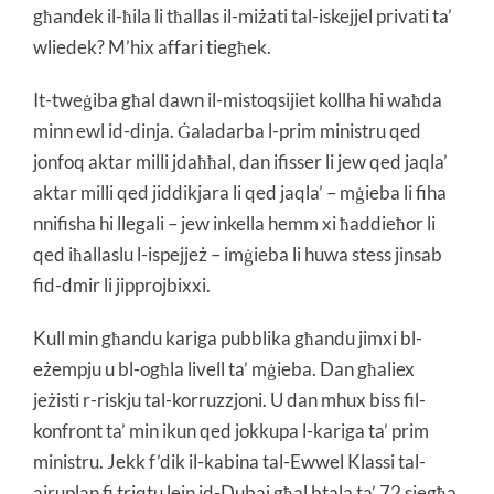
għandek il-ħila li tħallas il-miżati tal-iskejjel privati ta’
wliedek? M’hix affari tiegħek.
It-tweġiba għal dawn il-mistoqsijiet kollha hi waħda
minn ewl id-dinja. Ġaladarba l-prim ministru qed
jonfoq aktar milli jdaħħal, dan ifisser li jew qed jaqla’
aktar milli qed jiddikjara li qed jaqla’ – mġieba li fiha
nnifisha hi llegali – jew inkella hemm xi ħaddieħor li
qed iħallaslu l-ispejjeż – imġieba li huwa stess jinsab
fid-dmir li jipprojbixxi.
Kull min għandu kariga pubblika għandu jimxi bl-
eżempju u bl-ogħla livell ta’ mġieba. Dan għaliex
jeżisti r-riskju tal-korruzzjoni. U dan mhux biss fil-
konfront ta’ min ikun qed jokkupa l-kariga ta’ prim
ministru. Jekk f’dik il-kabina tal-Ewwel Klassi tal-
ajruplan fi triqtu lejn id-Dubaj għal btala ta’ 72 siegħa