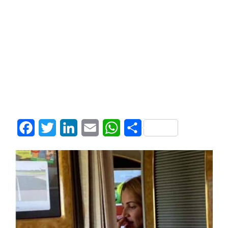
Facebook
Twitter
LinkedIn
Email
WhatsApp
Share