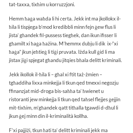
tat-taxxa, tixħim u korruzzjoni.
Hemm ħaġa waħda li hi ċerta. Jekk int ma jkollokx il-
ħila li tispjega b’mod kredibbli minn fejn ġew flus li
jista’ għandek fil-pussess tiegħek, dan ikun ifisser li
għamilt xi ħaġa ħażina. M’hemmx dubju li dik ix-“xi
ħaġa” jkun jeħtieġ li tiġi pruvata. Iżda kull ġid li ma
jistax jiġi spjegat għandu jitqies bħala delitt kriminali.
Jekk ikollok il-ħila li – għal xi ftit taż-żmien –
tgħaddiha lixxa minkejja li tkun qed tmexxi negozju
ffinanzjat mid-droga bis-saħħa ta’ ħwienet u
ristoranti jew minkejja li tkun qed taħsel flejjes ġejjin
mit-tixħim, m’għandek qatt titħalla tgawdi d-dħul li
jkun ġej minn din il-kriminalità kollha.
F’xi pajjiżi, tkun ħati ta’ delitt kriminali jekk ma