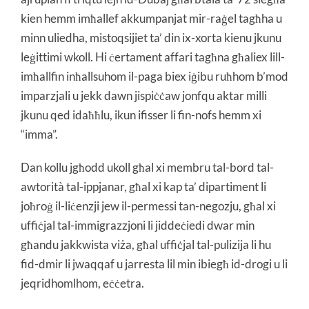
kien hemm imħallef akkumpanjat mir-raġel tagħha u
minn uliedha, mistoqsijiet ta’ din ix-xorta kienu jkunu
leġittimi wkoll. Hi ċertament affari tagħna għaliex lill-
imħallfin inħallsuhom il-paga biex iġibu ruħhom b’mod
imparzjali u jekk dawn jispiċċaw jonfqu aktar milli
jkunu qed idaħħlu, ikun ifisser li fin-nofs hemm xi
“imma”.
Dan kollu jgħodd ukoll għal xi membru tal-bord tal-
awtorità tal-ippjanar, għal xi kap ta’ dipartiment li
joħroġ il-liċenzji jew il-permessi tan-negozju, għal xi
uffiċjal tal-immigrazzjoni li jiddeċiedi dwar min
għandu jakkwista viża, għal uffiċjal tal-pulizija li hu
fid-dmir li jwaqqaf u jarresta lil min ibiegħ id-drogi u li
jeqridhomlhom, eċċetra.