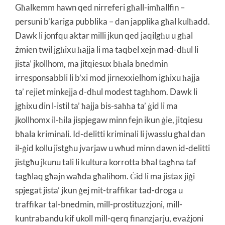
Għalkemm hawn qed nirreferi għall-imħallfin –
persuni b’kariga pubblika – dan japplika għal kulħadd.
Dawk li jonfqu aktar milli jkun qed jaqilgħu u għal
żmien twil jgħixu ħajja li ma taqbel xejn mad-dħul li
jista’ jkollhom, ma jitqiesux bħala bnedmin
irresponsabbli li b’xi mod jirnexxielhom igħixu ħajja
ta’ rejiet minkejja d-dħul modest tagħhom. Dawk li
jgħixu din l-istil ta’ ħajja bis-saħħa ta’ ġid li ma
jkollhomx il-ħila jispjegaw minn fejn ikun ġie, jitqiesu
bħala kriminali. Id-delitti kriminali li jwasslu għal dan
il-ġid kollu jistgħu jvarjaw u wħud minn dawn id-delitti
jistgħu jkunu tali li kultura korrotta bħal tagħna taf
tagħlaq għajn waħda għalihom. Ġid li ma jistax jiġi
spjegat jista’ jkun ġej mit-traffikar tad-droga u
traffikar tal-bnedmin, mill-prostituzzjoni, mill-
kuntrabandu kif ukoll mill-qerq finanzjarju, evażjoni