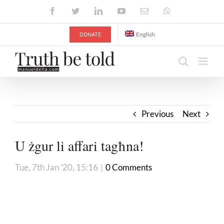
Skip
Facebook
Twitter
LinkedIn
YouTube
Email
WhatsApp
to
content
DONATE
English
Previous
Next
U żgur li affari tagħna!
Tue, 7th Jan '20, 15:16
|
0 Comments