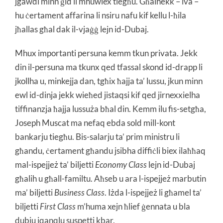
jgawdi minn ġid li mhuwiex tiegħu. Għalhekk – iva –
hu ċertament affarina li nsiru nafu kif kellu l-ħila
jħallas għal dak il-vjaġġ lejn id-Dubaj.
Mhux importanti persuna kemm tkun privata. Jekk
din il-persuna ma tkunx qed tfassal skond id-drapp li
jkollha u, minkejja dan, tgħix ħajja ta’ lussu, jkun minn
ewl id-dinja jekk wieħed jistaqsi kif qed jirnexxielha
tiffinanzja ħajja lussuża bħal din. Kemm ilu fis-setgħa,
Joseph Muscat ma nefaq ebda sold mill-kont
bankarju tiegħu. Bis-salarju ta’ prim ministru li
għandu, ċertament għandu jsibha diffiċli biex ilaħħaq
mal-ispejjeż ta’ biljetti
Economy Class
lejn id-Dubaj
għalih u għall-familtu. Aħseb u ara l-ispejjeż marbutin
ma’ biljetti
Business Class
. Iżda l-ispejjeż li għamel ta’
biljetti
First Class
m’huma xejn ħlief ġennata u bla
dubju jqanqlu suspetti kbar.