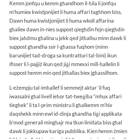
Kemm jonfqu u kemm għandhom il-ħila li jonfqu
m’humiex kwistjonijiet li huma affari tagħhom biss.
Dawn huma kwistjonijiet li huma wkoll affarina
għaliex dawn in-nies suppost qiegħdin fejn qiegħdin
biex jaħdmu għalina u jekk qed jitħallsu minn dawk li
suppost għandha ssir l-għassa fuqhom (minn
barunijiet tad-droga sa kuntratturi tal-bini) ikun
ifisser li l-pajjiż ikun qed jiġi mmexxi mill-ħallelin li
suppost hemm min qed jitħallas biex jgħassilhom.
L-eżempju tal-imħallef li semmejt aktar ‘il fuq
iwassalni għal livell ieħor tat-tweġiba “mhux affari
tiegħek” li ta l-prim ministru li għalkemm m’hix
daqshekk minn ewl id-dinja għandha tiġi applikata
b’mod ġenerali mingħajr ma tkun limitata biss għal
dawk li jokkupaw kariga pubblika. Kien hemm żmien