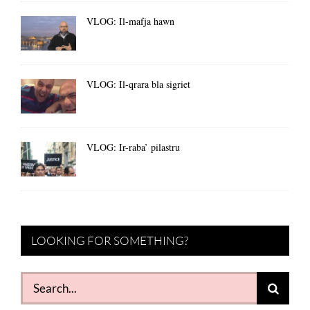
VLOG: Il-mafja hawn
VLOG: Il-qrara bla sigriet
VLOG: Ir-raba’ pilastru
LOOKING FOR SOMETHING?
Search
for: