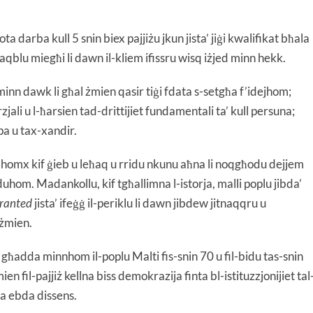
ta darba kull 5 snin biex pajjiżu jkun jista’ jiġi kwalifikat bħala
aqblu miegħi li dawn il-kliem ifissru wisq iżjed minn hekk.
 minn dawk li għal żmien qasir tiġi fdata s-setgħa f’idejhom;
zjali u l-ħarsien tad-drittijiet fundamentali ta’ kull persuna;
mpa u tax-xandir.
tahomx kif ġieb u leħaq u rridu nkunu aħna li noqgħodu dejjem
hom. Madankollu, kif tgħallimna l-istorja, malli poplu jibda’
granted
jista’ ifeġġ il-periklu li dawn jibdew jitnaqqru u
-żmien.
i għadda minnhom il-poplu Malti fis-snin 70 u fil-bidu tas-snin
fil-pajjiż kellna biss demokrazija finta bl-istituzzjonijiet tal
ra ebda dissens.