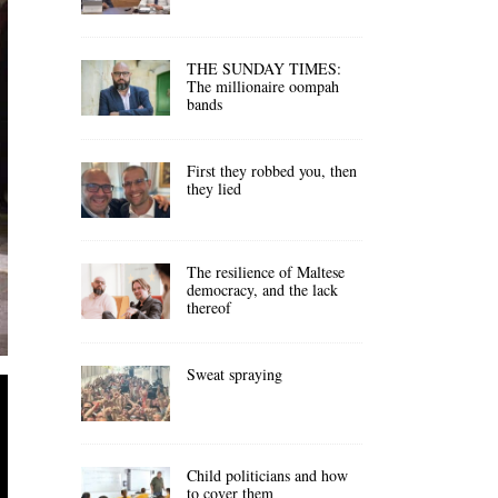
THE SUNDAY TIMES:
The millionaire oompah
bands
First they robbed you, then
they lied
The resilience of Maltese
democracy, and the lack
thereof
Sweat spraying
Child politicians and how
to cover them