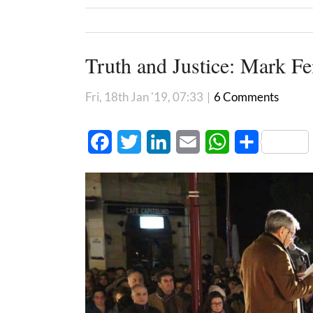
Truth and Justice: Mark F
Fri, 18th Jan '19, 07:33
|
6 Comments
Facebook
Twitter
LinkedIn
Email
WhatsApp
Share