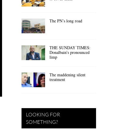
The PN’s long road
THE SUNDAY TIMES:
Donalbain’s pronounced
limp
The maddening silent
treatment
LOOKING FOR
SOMETHING?