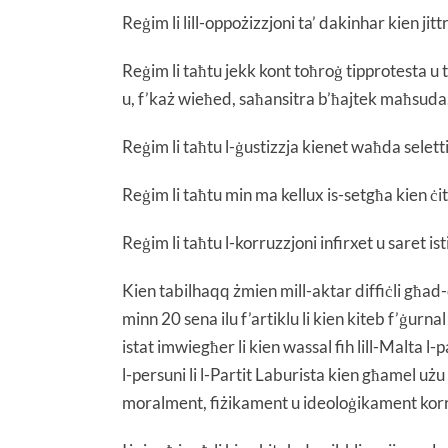
Reġim li lill-oppożizzjoni ta’ dakinhar kien jit
Reġim li taħtu jekk kont toħroġ tipprotesta u t
u, f’każ wieħed, saħansitra b’ħajtek maħsuda
Reġim li taħtu l-ġustizzja kienet waħda selett
Reġim li taħtu min ma kellux is-setgħa kien ċitt
Reġim li taħtu l-korruzzjoni infirxet u saret ist
Kien tabilhaqq żmien mill-aktar diffiċli għad-
minn 20 sena ilu f’artiklu li kien kiteb f’ġurnal
istat imwiegħer li kien wassal fih lill-Malta l-par
l-persuni li l-Partit Laburista kien għamel u
moralment, fiżikament u ideoloġikament korrott