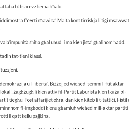
trattaha b’disprezz liema bħalu.
iddimostra f’ċerti nħawi ta’ Malta kont tirriskja li tiġi msawwa
.
iva b’impunità sħiħa għal uħud li ma kien jista’ għalihom ħadd.
adin tat-tieni klassi.
ituzzjoni.
demokrazija u l-liberta’. Biżżejjed wieħed isemmi li ftit aktar
 lokali, żagħżugħ li kien attiv fil-Partit Laburista kien tkaża bl-
tit tiegħu. Fost affarijiet oħra, dan kien kiteb li t-tattiċi, l-istil 
żu minnhom fl-imgħoddi kienu għamluh wieħed mill-aktar partiti
i li qatt kellu pajjiżna.