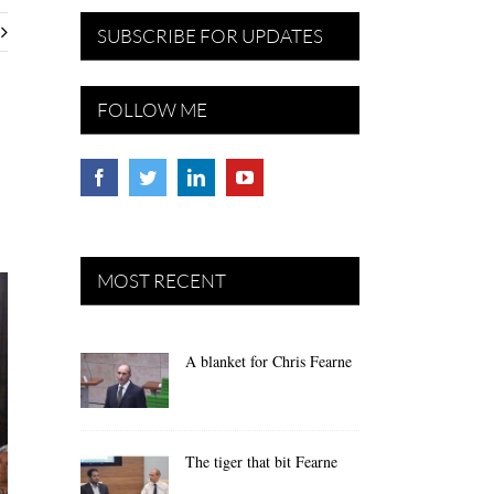
SUBSCRIBE FOR UPDATES
FOLLOW ME
MOST RECENT
A blanket for Chris Fearne
The tiger that bit Fearne