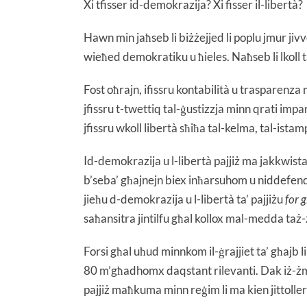
Xi tfisser id-demokrazija? Xi fisser il-libertà?
Hawn min jaħseb li biżżejjed li poplu jmur jivvo
wieħed demokratiku u ħieles. Naħseb li lkoll t
Fost oħrajn, ifissru kontabilità u trasparenza
jfissru t-twettiq tal-ġustizzja minn qrati impar
jfissru wkoll libertà sħiħa tal-kelma, tal-ista
Id-demokrazija u l-libertà pajjiż ma jakkwis
b’seba’ għajnejn biex inħarsuhom u niddefendu
jieħu d-demokrazija u l-libertà ta’ pajjiżu
for 
saħansitra jintilfu għal kollox mal-medda taż
Forsi għal uħud minnkom il-ġrajjiet ta’ għajb l
80 m’għadhomx daqstant rilevanti. Dak iż-żmien 
pajjiż maħkuma minn reġim li ma kien jittolle